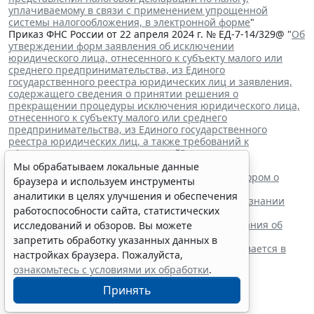
уплачиваемому в связи с применением упрощенной
системы налогообложения, в электронной форме
"
Приказ ФНС России от 22 апреля 2024 г. № ЕД-7-14/329@ "
Об
утверждении форм заявления об исключении
юридического лица, отнесенного к субъекту малого или
среднего предпринимательства, из Единого
государственного реестра юридических лиц и заявления,
содержащего сведения о принятии решения о
прекращении процедуры исключения юридического лица,
отнесенного к субъекту малого или среднего
предпринимательства, из Единого государственного
реестра юридических лиц, а также требований к
оформлению указанных заявлений
"
Читайте также:
Мы обрабатываем локальные данные
ВС РФ поддержал заявителя в споре с регистратором о
браузера и используем инструменты
внесении записи в ЕГРЮЛ
аналитики в целях улучшения и обеспечения
Суд обязал заключить трудовой договор при признании
работоспособности сайта, статистических
отказа в приеме незаконным
Резидентам РФ указали на нюансы информирования об
исследований и обзоров. Вы можете
открытии счетов за границей
запретить обработку указанных данных в
Обеспечительный платеж в рамках СПОТ учитывается в
настройках браузера. Пожалуйста,
расходах по УСН
ознакомьтесь с условиями их обработки
.
Принять