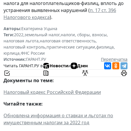
налога для налогоплательщиков-физлиц, вплоть до
устранения выявленных нарушений (
п. 17 ст. 396
Налогового кодекса
).
Авторы:
Екатерина Уцына
Теги:
2022
,
земельный налог
,
налоги, сборы, взносы
,
налоговая льгота
,
налоговая ответственность
,
налоговый контроль
,
практические ситуации
,
физлица
,
юрлица
,
ФНС России
Источник:
ГАРАНТ.РУ
Перепечатка
Читать ГАРАНТ.РУ в
Новости
и
Дзен
Документы по теме:
Налоговый кодекс Российской Федерации
Читайте также:
Обновлена информация о ставках и льготах по
имущественным налогам за 2022 год