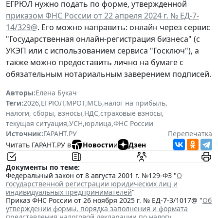
ЕГРЮЛ нужно подать по форме, утвержденной
приказом ФНС России от 22 апреля 2024 г. № ЕД-7-
14/329@
. Его можно направить: онлайн через сервис
"Государственная онлайн-регистрация бизнеса" (с
УКЭП или с использованием сервиса "Госключ"), а
также можно предоставить лично на бумаге с
обязательным нотариальным заверением подписей.
Авторы:
Елена Букач
Теги:
2026
,
ЕГРЮЛ
,
МРОТ
,
МСБ
,
налог на прибыль
,
налоги, сборы, взносы
,
НДС
,
страховые взносы
,
текущая ситуация
,
УСН
,
юрлица
,
ФНС России
Источник:
ГАРАНТ.РУ
Перепечатка
Читать ГАРАНТ.РУ в
Новости
и
Дзен
Документы по теме:
Федеральный закон от 8 августа 2001 г. №129-ФЗ "
О
государственной регистрации юридических лиц и
индивидуальных предпринимателей
"
Приказ ФНС России от 26 ноября 2025 г. № ЕД-7-3/1017@ "
Об
утверждении формы, порядка заполнения и формата
представления налоговой декларации по налогу,