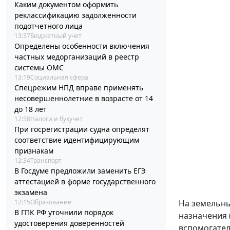
Каким документом оформить
реклассификацию задолженности
подотчетного лица
13:37
Бюджетный учет
Определены особенности включения
частных медорганизаций в реестр
системы ОМС
13:19
Социальная сфера
Спецрежим НПД вправе применять
несовершеннолетние в возрасте от 14
до 18 лет
12:58
Налоги и бухучет
При госрегистрации судна определят
соответствие идентифицирующим
признакам
12:34
Транспорт
В Госдуме предложили заменить ЕГЭ
аттестацией в форме государственного
экзамена
12:15
Образование
На земельны
В ГПК РФ уточнили порядок
назначения 
удостоверения доверенностей
вспомогател