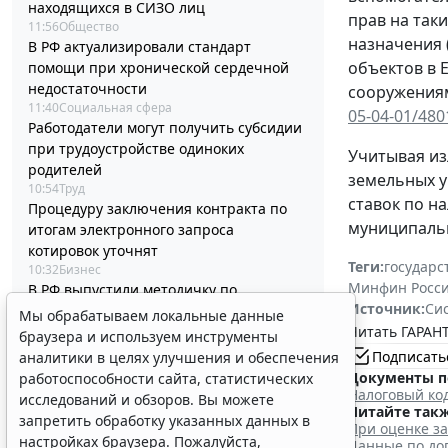
находящихся в СИЗО лиц
прав на так
11:56
Общество
назначения 
В РФ актуализировали стандарт
объектов в 
помощи при хронической сердечной
недостаточности
сооружениям
11:40
Социальная сфера
05-04-01/480
Работодатели могут получить субсидии
при трудоустройстве одиноких
Учитывая из
родителей
земельных у
10:54
Труд
ставок по н
Процедуру заключения контракта по
муниципальн
итогам электронного запроса
котировок уточнят
Теги:
государс
10:32
Бизнес
Минфин Росс
В РФ выпустили методичку по
Источник:
Си
соцзаказу и выбору КВР при обучении
Мы обрабатываем локальные данные
Читать ГАРАНТ
госслужащих
браузера и используем инструменты
10:04
Бюджетный учет
Подписать
аналитики в целях улучшения и обеспечения
Срок актуализации данных для
Документы п
работоспособности сайта, статистических
иностранных производителей
Налоговый код
исследований и обзоров. Вы можете
Читайте такж
медизделий продлили
запретить обработку указанных данных в
При оценке з
09:30
Социальная сфера
настройках браузера. Пожалуйста,
Данные по до