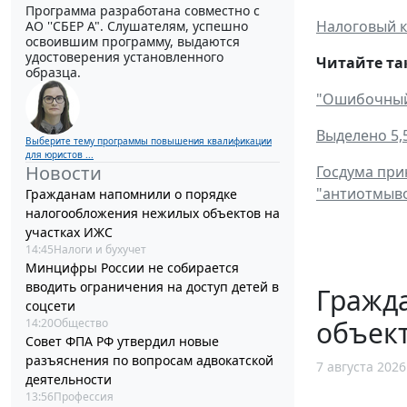
Программа разработана совместно с
Налоговый к
АО ''СБЕР А". Слушателям, успешно
освоившим программу, выдаются
удостоверения установленного
Читайте та
образца.
"Ошибочный 
Выделено 5,
Выберите тему программы повышения квалификации
для юристов ...
Новости
Госдума при
"антиотмыво
Гражданам напомнили о порядке
налогообложения нежилых объектов на
участках ИЖС
14:45
Налоги и бухучет
Минцифры России не собирается
вводить ограничения на доступ детей в
Гражд
соцсети
объект
14:20
Общество
Совет ФПА РФ утвердил новые
разъяснения по вопросам адвокатской
7 августа 2026
деятельности
13:56
Профессия