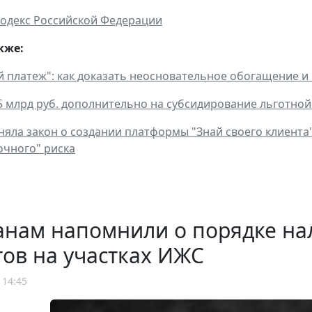
одекс Российской Федерации
кже:
платеж": как доказать неосновательное обогащение и 
5 млрд руб. дополнительно на субсидирование льготной
няла закон о создании платформы "Знай своего клиента
чного" риска
анам напомнили о порядке н
ов на участках ИЖС
 14:45