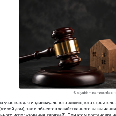
© olgaddemina / Фотобанк 
х участках для индивидуального жилищного строительс
(жилой дом), так и объектов хозяйственного назначени
ьного использования, гаражей). При этом постановка н