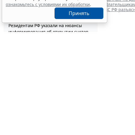
Суд обязал заключить трудовой
ознакомьтесь с условиями их обработки
.
Плательщикам
договор при признании отказа в
ВС РФ разъяс
Принять
приеме незаконным
6 авг 18:38
Судебная практика
Резидентам РФ указали на нюансы
информирования об открытии счетов
Спецр
за границей
6 авг 18:27
Налоги и бухучет
возрас
Племенные свидетельства и паспорта
решено перевести в электронный
7 августа 2026
формат
6 авг 18:16
IT
Россиянам разъяснили особенности
использования сервисов аренды
электросамокатов
6 авг 18:03
Транспорт
Важные новости от федеральных
органов власти в третьей декаде июля
6 авг 17:46
Бюджетный учет
Депутаты Госдумы инициировали
ужесточение миграционного учета в
регионах