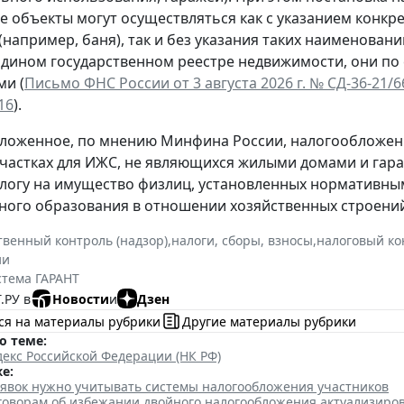
ие объекты могут осуществляться как с указанием кон
(например, баня), так и без указания таких наименован
Едином государственном реестре недвижимости, они по
и (
Письмо ФНС России от 3 августа 2026 г. № СД-36-21/
16
).
ложенное, по мнению Минфина России, налогообложен
частках для ИЖС, не являющихся жилыми домами и гара
алогу на имущество физлиц, установленных нормативны
ого образования в отношении хозяйственных строений
твенный контроль (надзор)
,
налоги, сборы, взносы
,
налоговый ко
ии
стема ГАРАНТ
.РУ в
Новости
и
Дзен
ся на материалы рубрики
Другие материалы рубрики
о теме:
екс Российской Федерации (НК РФ)
е:
аявок нужно учитывать системы налогообложения участников
говорам об избежании двойного налогообложения актуализиро