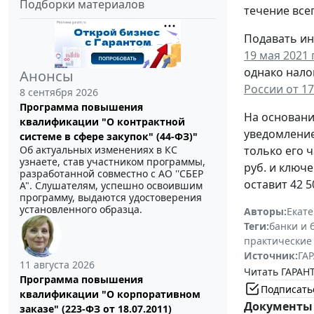
Подборки материалов
течение всег
Подавать ин
19 мая 2021 
однако нало
Анонсы
России от 17
8 сентября 2026
Программа повышения
На основани
квалификации "О контрактной
уведомление
системе в сфере закупок" (44-ФЗ)"
Об актуальных изменениях в КС
только его 
узнаете, став участником программы,
руб. и ключе
разработанной совместно с АО ''СБЕР
оставит 42 5
А". Слушателям, успешно освоившим
программу, выдаются удостоверения
установленного образца.
Авторы:
Екат
Теги:
банки и 
практические
Источник:
ГАР
11 августа 2026
Читать ГАРАНТ
Программа повышения
Подписать
квалификации "О корпоративном
Документы 
заказе" (223-ФЗ от 18.07.2011)