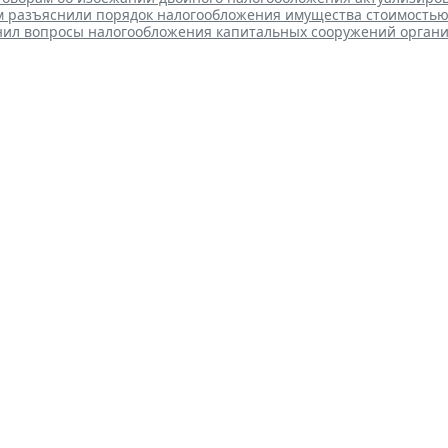
 разъяснили порядок налогообложения имущества стоимостью 
нил вопросы налогообложения капитальных сооружений орган
ежим НПД вправе применять 
те от 14 до 18 лет
 12:58