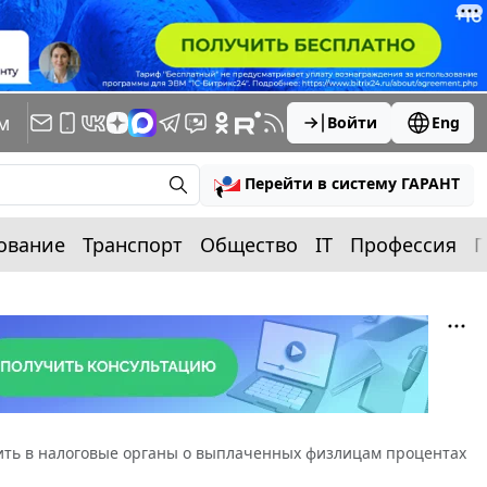
м
Войти
Eng
Перейти в систему ГАРАНТ
ование
Транспорт
Общество
IT
Профессия
П
ить в налоговые органы о выплаченных физлицам процентах