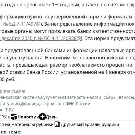
о года не превышает 1% годовых, а также по счетам эск
формацию нужно по утвержденной форме и форматам п
г. № ЕД-7-11/497@
). За непредставление информации пок
говые органы могут привлекать банки к ответственнос
 декабря 2020 г. № БС-4-11/20838@
). Эта норма предусма
и представленной банками информации налоговые орг
 на уплату налога. Напомним, что налогообложению под
часть, превышающая размер необлагаемого процентного
вой ставки Банка России, установленной на 1 января отч
00 руб.
ерина Уцына
банковская система
,
бухучет и отчетность
,
налоги, сборы, взносы
 ситуации
,
физлица
,
эскроу-счет
,
ФНС России
АНТ.РУ
.РУ в
Новости
и
Дзен
ся на материалы рубрики
Другие материалы рубрики
по теме: