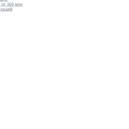
от 300 млн
изаций
несовершеннолетние в
Налоги и бухучет