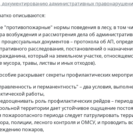
 документированию административных правонарушений...
ратко описываются:
е "противопожарные" нормы поведения в лесу, в том чи
ра возбуждения и рассмотрения дела об административ
 процессуальных документов – протокола об АП, опред
тративного расследования, постановлений о назначении
 гражданина, который на земельном участке, относящем
 мусора, травы, листвы и иных отходов).
пособие раскрывает секреты профилактических мероприя
правленность и перманентность" – два условия, выпол
ктической работы,
недооценивать роль профилактических рейдов – период
рольной территории дает устойчивое ощущение посто
я пожароопасного периода следует патрулировать терр
ора, полиции, лесного контроля и ОМСУ, и проводить в
еждению пожаров,