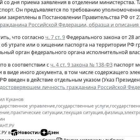
й со дня приема заявления в отделении министерства. 
спорт. Он предъявляется по требованию уполномоченн
ии закреплены в Постановлении Правительства РФ от 23 
гражданина Российской Федерации, образца и описания
ить, что согласно
ч. 7 ст. 9
Федерального закона от 28 ап
, об утрате или о хищении паспорта на территории РФ 
ьный орган федерального органа исполнительной власт
то в соответствии с
ч. 4 ст. 9 закона № 138-ФЗ
паспорт м
и в виде иного документа, в том числе содержащего эл
РФ введен в действие отдельным указом (Указ Президента
удостоверяющем личность гражданина Российской Фед
ил Куканов
ударственное управление
,
государственные услуги
,
государствен
ение
,
практические ситуации
,
текущая ситуация
,
физлица
,
электр
ин
АНТ.РУ
.РУ в
Новости
и
Дзен