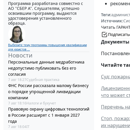
рекомен
Программа разработана совместно с
АО ''СБЕР А". Слушателям, успешно
освоившим программу, выдаются
Теги:
админист
удостоверения установленного
Источник:
Си
образца.
Читать ГАРАНТ
Подписать
Документы 
Выберите тему программы повышения квалификации
для юристов ...
Постановлен
Новости
Персональные данные медработника
Читайте та
недопустимо публиковать без его
согласия
Суд: пожарн
7 авг 18:27
Судебная практика
ФНС России рассказала малому бизнесу
Лицензионны
о порядке упрощенной ликвидации
что может с
компании
7 авг 18:16
Налоги и бухучет
Перечень на
Правовую охрану цифровых технологий
в России расширят с 1 января 2027
Стоп, пожар
года
их нарушен
7 авг 18:04
IT