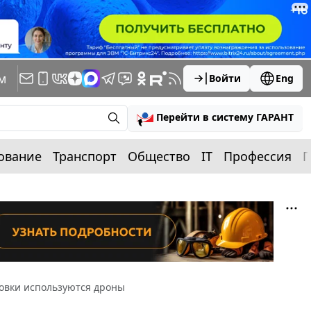
м
Войти
Eng
Перейти в систему ГАРАНТ
ование
Транспорт
Общество
IT
Профессия
П
овки используются дроны