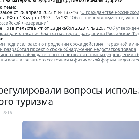
ся на материалы рубрики
Другие материалы рубрики
о теме:
акон от 28 апреля 2023 г. № 138-ФЗ "
О гражданстве Российско
та РФ от 13 марта 1997 г. № 232 "
Об основном документе, удос
оссийской Федерации
"
 Правительства РФ от 23 декабря 2023 г. № 2267 "
Об утвержден
бразца и описания бланка паспорта гражданина Российской Ф
е:
ин подписал закон о продлении срока действия "гаражной амн
и разработал проект о сроке обнаружения недостатков товара
ирования наблюдательных советов автономных учреждений о
ены коды агрегатного состояния и физической формы видов отх
регулировали вопросы исполь
ого туризма
 16:18