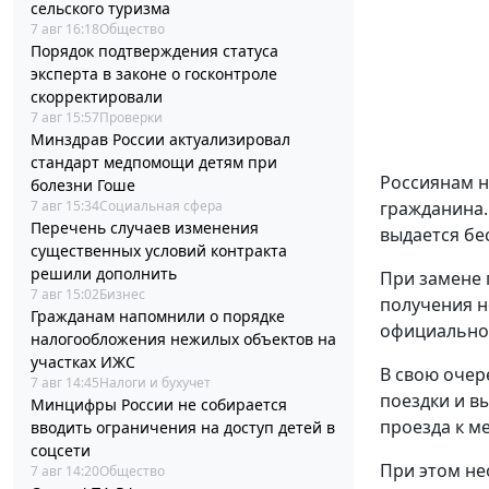
сельского туризма
7 авг 16:18
Общество
Порядок подтверждения статуса
эксперта в законе о госконтроле
скорректировали
7 авг 15:57
Проверки
Минздрав России актуализировал
стандарт медпомощи детям при
Россиянам н
болезни Гоше
гражданина.
7 авг 15:34
Социальная сфера
Перечень случаев изменения
выдается бе
существенных условий контракта
решили дополнить
При замене 
7 авг 15:02
Бизнес
получения н
Гражданам напомнили о порядке
официальном
налогообложения нежилых объектов на
участках ИЖС
В свою очер
7 авг 14:45
Налоги и бухучет
поездки и в
Минцифры России не собирается
проезда к ме
вводить ограничения на доступ детей в
соцсети
При этом не
7 авг 14:20
Общество