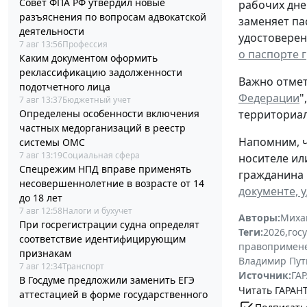
Совет ФПА РФ утвердил новые
рабочих дне
разъяснения по вопросам адвокатской
заменяет па
деятельности
удостоверен
7 авг 13:56
Профессия
о паспорте 
Каким документом оформить
реклассификацию задолженности
Важно отмет
подотчетного лица
Федерации
"
7 авг 13:37
Бюджетный учет
территориал
Определены особенности включения
частных медорганизаций в реестр
Напомним, ч
системы ОМС
7 авг 13:19
Социальная сфера
носителе ил
Спецрежим НПД вправе применять
гражданина 
несовершеннолетние в возрасте от 14
документе, 
до 18 лет
7 авг 12:58
Налоги и бухучет
Авторы:
Миха
При госрегистрации судна определят
Теги:
2026
,
гос
соответствие идентифицирующим
правопримен
признакам
Владимир Пут
7 авг 12:34
Транспорт
Источник:
ГАР
В Госдуме предложили заменить ЕГЭ
Читать ГАРАНТ
аттестацией в форме государственного