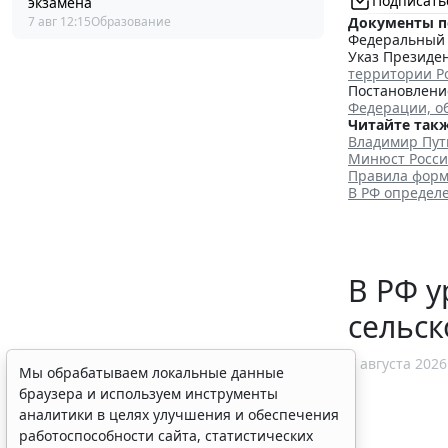
Подписать
экзамена
Документы п
7 авг 12:15
Образование
Федеральный з
Указ Президен
территории Р
Постановление
Федерации, о
Читайте такж
Владимир Пут
Минюст Росси
Правила форм
В РФ определ
В РФ у
сельск
7 августа 2026
Мы обрабатываем локальные данные
браузера и используем инструменты
аналитики в целях улучшения и обеспечения
работоспособности сайта, статистических