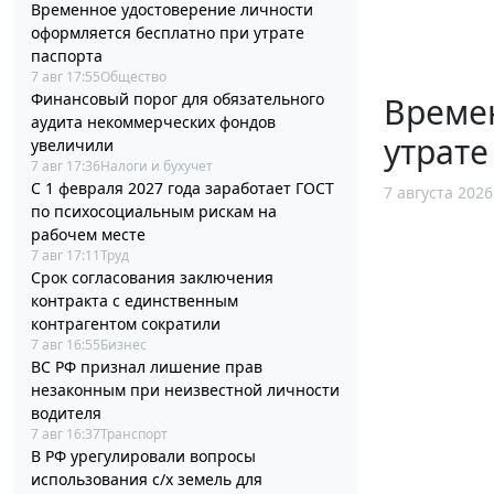
Временное удостоверение личности
оформляется бесплатно при утрате
паспорта
7 авг 17:55
Общество
Финансовый порог для обязательного
Време
аудита некоммерческих фондов
утрате
увеличили
7 авг 17:36
Налоги и бухучет
С 1 февраля 2027 года заработает ГОСТ
7 августа 2026
по психосоциальным рискам на
рабочем месте
7 авг 17:11
Труд
Срок согласования заключения
контракта с единственным
контрагентом сократили
7 авг 16:55
Бизнес
ВС РФ признал лишение прав
незаконным при неизвестной личности
водителя
7 авг 16:37
Транспорт
В РФ урегулировали вопросы
использования с/х земель для