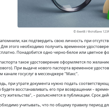
© ilixe48 / Фотобанк 123
апомнили, как подтвердить свою личность при отсутст
 Для этого необходимо получить временное удостовере
сплатно. Понадобится одно черно-белое или цветное фот
паспорта такое удостоверение оформляется по желанию 
ового). При выдаче нового паспорта временное удостов
 канале госуслуг в мессенджере "Макс".
едь, при утрате документа нужно подать соответствующ
ы будете восстанавливать его при возвращении – време
сту жительства", – разъясняется в публикации. Срок дей
обходимо учитывать, что по общему правилу период д