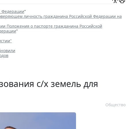
й Федерации
"
товеряющем личность гражданина Российской Федерации на
ии Положения о паспорте гражданина Российской
едерации
"
истии"
бновили
одов
зования с/х земель для
Общество