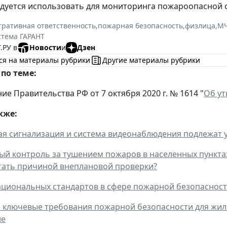
дуется использовать для мониторинга пожароопасной 
ративная ответственность
,
пожарная безопасность
,
физлица
,
МЧ
стема ГАРАНТ
.РУ в
Новости
и
Дзен
ся на материалы рубрики
Другие материалы рубрики
по теме:
ие Правительства РФ от 7 октября 2020 г. № 1614 "
Об ут
кже:
ая сигнализация и система видеонаблюдения подлежат у
й контроль за тушением пожаров в населенных пункта
тать причиной внеплановой проверки?
циональных стандартов в сфере пожарной безопасност
: ключевые требования пожарной безопасности для жил
ие