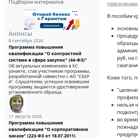
Подборки материалов
пресечению,
В пособии к
основны
Анонсы
процеду
8 сентября 2026
образцы
Программа повышения
админис
квалификации "О контрактной
руб. на
системе в сфере закупок" (44-ФЗ)"
сжигание
Об актуальных изменениях в КС
узнаете, став участником программы,
разработанной совместно с АО ''СБЕР
Коме того, 
А". Слушателям, успешно освоившим
программу, выдаются удостоверения
"целена
установленного образца.
профила
нельзя 
подконт
11 августа 2026
во врем
Программа повышения
пожнадз
квалификации "О корпоративном
предупр
заказе" (223-ФЗ от 18.07.2011)