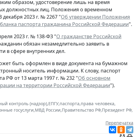
Таким образом, удостоверение лишь на время
ых должностных лиц. Положения о временном
декабря 2023 г. № 2267 "
Об утверждении Положения
 бланка паспорта гражданина Российской Федерации
".
реля 2023 г. № 138-ФЗ "
О гражданстве Российской
гражданин обязан незамедлительно заявить в
и в сфере внутренних дел.
ожет быть оформлен в виде документа на бумажном
ектронный носитель информации. К слову, паспорт
 РФ от 13 марта 1997 г. № 232 "
Об основном
ерации на территории Российской Федерации
").
ный контроль (надзор)
,
ЕПГУ
,
паспорта
,
права человека
,
онные госуслуги
,
МВД России
,
Правительство РФ
,
Президент РФ
,
Перепечатка