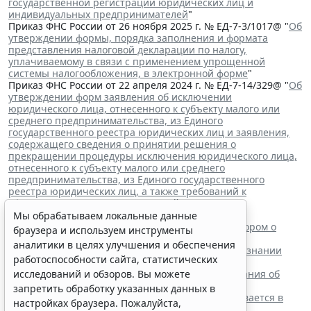
государственной регистрации юридических лиц и
индивидуальных предпринимателей
"
Приказ ФНС России от 26 ноября 2025 г. № ЕД-7-3/1017@ "
Об
утверждении формы, порядка заполнения и формата
представления налоговой декларации по налогу,
уплачиваемому в связи с применением упрощенной
системы налогообложения, в электронной форме
"
Приказ ФНС России от 22 апреля 2024 г. № ЕД-7-14/329@ "
Об
утверждении форм заявления об исключении
юридического лица, отнесенного к субъекту малого или
среднего предпринимательства, из Единого
государственного реестра юридических лиц и заявления,
содержащего сведения о принятии решения о
прекращении процедуры исключения юридического лица,
отнесенного к субъекту малого или среднего
предпринимательства, из Единого государственного
реестра юридических лиц, а также требований к
оформлению указанных заявлений
"
Читайте также:
Мы обрабатываем локальные данные
ВС РФ поддержал заявителя в споре с регистратором о
браузера и используем инструменты
внесении записи в ЕГРЮЛ
аналитики в целях улучшения и обеспечения
Суд обязал заключить трудовой договор при признании
работоспособности сайта, статистических
отказа в приеме незаконным
исследований и обзоров. Вы можете
Резидентам РФ указали на нюансы информирования об
открытии счетов за границей
запретить обработку указанных данных в
Обеспечительный платеж в рамках СПОТ учитывается в
настройках браузера. Пожалуйста,
расходах по УСН