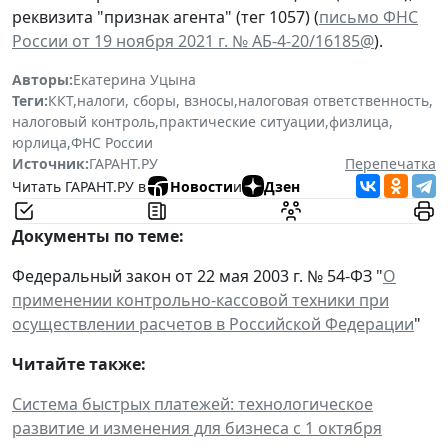
реквизита "признак агента" (тег 1057) (
письмо ФНС
России от 19 ноября 2021 г. № АБ-4-20/16185@
).
Авторы:
Екатерина Уцына
Теги:
ККТ
,
налоги, сборы, взносы
,
налоговая ответственность
,
налоговый контроль
,
практические ситуации
,
физлица
,
юрлица
,
ФНС России
Источник:
ГАРАНТ.РУ
Перепечатка
Читать ГАРАНТ.РУ в
Новости
и
Дзен
Документы по теме:
Федеральный закон от 22 мая 2003 г. № 54-ФЗ "
О
применении контрольно-кассовой техники при
осуществлении расчетов в Российской Федерации
"
Читайте также:
Система быстрых платежей: технологическое
развитие и изменения для бизнеса с 1 октября