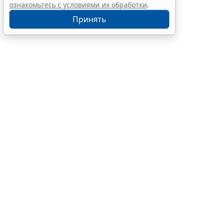
ознакомьтесь с условиями их обработки
.
Принять
Финансовый порог для
обязательного аудита
некоммерческих фондов
увеличили
7 августа 2026 17:36
Налоги и бухучет