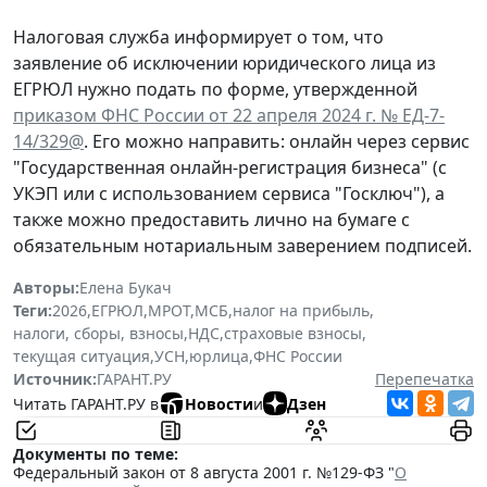
Налоговая служба информирует о том, что
заявление об исключении юридического лица из
ЕГРЮЛ нужно подать по форме, утвержденной
приказом ФНС России от 22 апреля 2024 г. № ЕД-7-
14/329@
. Его можно направить: онлайн через сервис
"Государственная онлайн-регистрация бизнеса" (с
УКЭП или с использованием сервиса "Госключ"), а
также можно предоставить лично на бумаге с
обязательным нотариальным заверением подписей.
Авторы:
Елена Букач
Теги:
2026
,
ЕГРЮЛ
,
МРОТ
,
МСБ
,
налог на прибыль
,
налоги, сборы, взносы
,
НДС
,
страховые взносы
,
текущая ситуация
,
УСН
,
юрлица
,
ФНС России
Источник:
ГАРАНТ.РУ
Перепечатка
Читать ГАРАНТ.РУ в
Новости
и
Дзен
Документы по теме:
Федеральный закон от 8 августа 2001 г. №129-ФЗ "
О