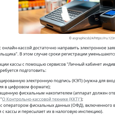
© asgraphicsb24/https://ru.123
с онлайн-кассой достаточно направить электронное зая
льщика". В этом случае сроки регистрации уменьшаются
ации кассы с помощью сервисов "Личный кабинет инди
ребуется подготовить:
цированную электронную подпись (КЭП) (нужна для вход
ия в цифровом формате);
нащенную фискальным накопителем (аппарат должен отве
"
О Контрольно-кассовой технике (ККТ)"
);
 с оператором фискальных данных (ОФД), включенного 
 с кассы и пересылает их в налоговую инспекцию).