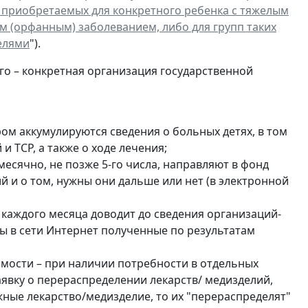
, приобретаемых для конкретного ребенка с тяжелым
 (орфанным) заболеванием, либо для групп таких
елями
").
его – конкретная организация государственной
ом аккумулируются сведения о больных детях, в том
 и ТСР, а также о ходе лечения;
месячно, не позже 5-го числа, направляют в фонд
й и о том, нужны они дальше или нет (в электронной
а каждого месяца доводит до сведения организаций-
ы в сети Интернет полученные по результатам
мости – при наличии потребности в отдельных
аявку о перераспределении лекарств/ медизделий,
ные лекарство/медизделие, то их "перераспределят"