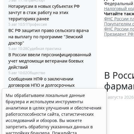
5 авг 11:18
Транспорт
Федеральный з
Нотариусам в новых субъектах РФ
Налоговый ко
зачтут в стаж работу на этих
Читайте такж
территориях ранее
ФНС России п
Покупателям о
5 авг 10:51
Профессия
ФНС России п
ВС РФ защитил право сельского врача
Президент РФ
на выплату по программе "Земский
доктор"
5 авг 10:28
Судебная практика
В России ввели персонифицированный
учет медпомощи ветеранам боевых
действий
В Росс
5 авг 10:02
Общество
Сообщения НПФ о заключении
фарма
договоров НПО и долгосрочных
сбережений обновят
Мы обрабатываем локальные данные
5 августа 2026
5 авг 09:30
Налоги и бухучет
браузера и используем инструменты
Президент РФ подписал очередной
аналитики в целях улучшения и обеспечения
пакет из 59 федеральных законов
работоспособности сайта, статистических
5 авг 09:00
Общество
исследований и обзоров. Вы можете
Международным организациям
запретить обработку указанных данных в
установили правила выдачи
настройках браузера. Пожалуйста,
электронной подписи в РФ