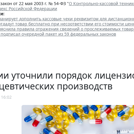
акон от 22 мая 2003 г. № 54-ФЗ "
О Контрольно-кассовой техник
декс Российской Федерации
е:
ланирует дополнить кассовые чеки реквизитом для дистанцио
тдадут товар бесплатно при несоответствии его стоимости цен
ояснила правила отражения сведений о прослеживаемых товар
 подписал очередной пакет из 59 федеральных законов
ии уточнили порядок лицензи
цевтических производств
 16:02