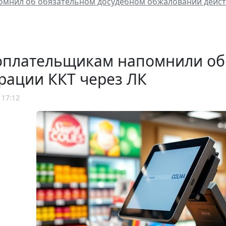
омнил об обязательном досудебном обжаловании дейст
оплательщикам напомнили об
рации ККТ через ЛК
 17:12