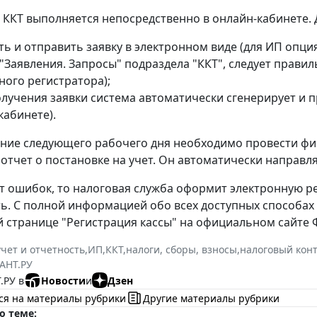
 ККТ выполняется непосредственно в онлайн-кабинете. 
ь и отправить заявку в электронном виде (для ИП опция
 "Заявления. Запросы" подраздела "ККТ", следует прави
ного регистратора);
олучения заявки система автоматически сгенерирует и 
кабинете).
ение следующего рабочего дня необходимо провести фи
отчет о постановке на учет. Он автоматически направл
ет ошибок, то налоговая служба оформит электронную р
ь. С полной информацией обо всех доступных способах
 странице "Регистрация кассы" на официальном сайте 
учет и отчетность
,
ИП
,
ККТ
,
налоги, сборы, взносы
,
налоговый кон
АНТ.РУ
.РУ в
Новости
и
Дзен
ся на материалы рубрики
Другие материалы рубрики
о теме: