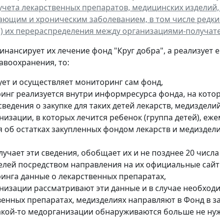
учета лекарственных препаратов, медицинских изделий
ющим и хроническим заболеванием, в том числе редким
ли) их перераспределения между организациями-получат
инансирует их лечение фонд "Круг добра", а реализует 
авоохранения, то:
ует и осуществляет мониторинг сам фонд,
инг реализуется внутри информресурса фонда, на котор
сведения о закупке для таких детей лекарств, медизделий
изации, в которых лечится ребенок (группа детей), еже
я об остатках закупленных фондом лекарств и медиздели
учает эти сведения, обобщает их и не позднее 20 числ
елей посредством направления на их официальные сайт
инга данные о лекарственных препаратах,
низации рассматривают эти данные и в случае необходи
венных препаратах, медизделиях направляют в Фонд в з
какой-то медорганизации обнаруживаются больше не нуж