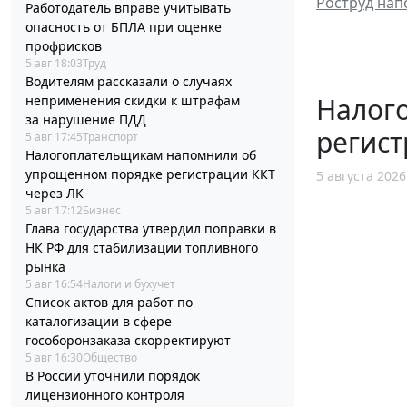
Роструд нап
Работодатель вправе учитывать
опасность от БПЛА при оценке
профрисков
5 авг 18:03
Труд
Водителям рассказали о случаях
Налог
неприменения скидки к штрафам
за нарушение ПДД
регист
5 авг 17:45
Транспорт
Налогоплательщикам напомнили об
упрощенном порядке регистрации ККТ
5 августа 2026
через ЛК
5 авг 17:12
Бизнес
Глава государства утвердил поправки в
НК РФ для стабилизации топливного
рынка
5 авг 16:54
Налоги и бухучет
Список актов для работ по
каталогизации в сфере
гособоронзаказа скорректируют
5 авг 16:30
Общество
В России уточнили порядок
лицензионного контроля