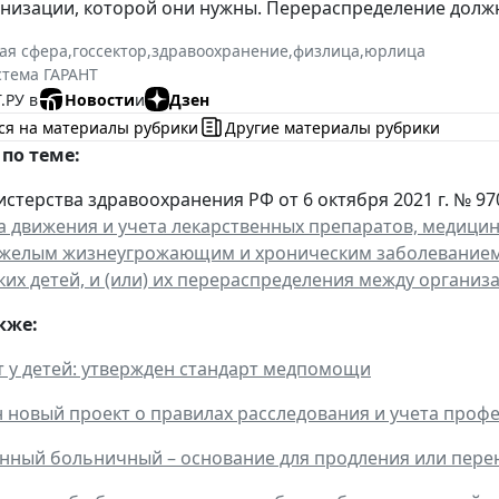
анизации, которой они нужны. Перераспределение долж
ая сфера
,
госсектор
,
здравоохранение
,
физлица
,
юрлица
стема ГАРАНТ
.РУ в
Новости
и
Дзен
ся на материалы рубрики
Другие материалы рубрики
по теме:
стерства здравоохранения РФ от 6 октября 2021 г. № 97
 движения и учета лекарственных препаратов, медицин
яжелым жизнеугрожающим и хроническим заболеванием,
аких детей, и (или) их перераспределения между органи
кже:
 у детей: утвержден стандарт медпомощи
 новый проект о правилах расследования и учета проф
инный больничный – основание для продления или пере