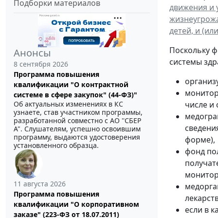
Подборки материалов
движения и 
жизнеугрожа
детей, и (и
Поскольку ф
Анонсы
системы здр
8 сентября 2026
Программа повышения
организ
квалификации "О контрактной
монитор
системе в сфере закупок" (44-ФЗ)"
Об актуальных изменениях в КС
числе и 
узнаете, став участником программы,
медогран
разработанной совместно с АО ''СБЕР
сведени
А". Слушателям, успешно освоившим
программу, выдаются удостоверения
форме),
установленного образца.
фонд пол
получат
монитор
11 августа 2026
медорга
Программа повышения
лекарст
квалификации "О корпоративном
если в 
заказе" (223-ФЗ от 18.07.2011)