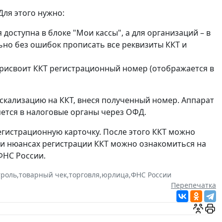
Для этого нужно:
 доступна в блоке "Мои кассы", а для организаций – в
льно без ошибок прописать все реквизиты ККТ и
присвоит ККТ регистрационный номер (отображается в
скализацию на ККТ, внеся полученный номер. Аппарат
яется в налоговые органы через ОФД.
егистрационную карточку. После этого ККТ можно
 и нюансах регистрации ККТ можно ознакомиться на
ФНС России.
троль
,
товарный чек
,
торговля
,
юрлица
,
ФНС России
Перепечатка