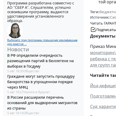
той орг
Программа разработана совместно с
АО ''СБЕР А". Слушателям, успешно
освоившим программу, выдаются
Теги:
бюджетн
удостоверения установленного
Источник:
Си
образца.
Читать ГАРАНТ
Подписать
Документы 
Выберите тему программы повышения квалификации
для юристов ...
Приказ Мини
Новости
мониторинга
В РФ определили очередность
ребенка с т
размещения партий в бюллетене на
для групп т
выборах в Госдуму
5 авг 18:35
Общество
Читайте та
Граждане могут запустить процедуру
банкротства в упрощенном порядке
Йод-дефицит
через МФЦ
5 авг 18:27
Налоги и бухучет
Подготовлен
В России расширили перечень
оснований для выдворения мигрантов
Суд: карант
из страны
5 авг 18:16
Общество