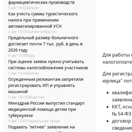
фармацевтических производств
5 авг 16:02
Бизнес
Как учесть суммы туристического
налога при применении
автоматизированной УСН
5 авг 15:37
Налоги и бухучет
Предельный размер больничного
достигает почти 7 тыс. руб. в день в
2026 году
Для работы 
5 авг 15:08
Труд
При оценке заявок нужно учитывать
налогоплате
системы налогообложения участников
Для регистр
5 авг 14:43
Бизнес
Осужденным релокантам запретили
юрлица" пот
регистрировать ИП и управлять
машиной
квалифи
5 авг 14:12
Общество
заявлен
Минздрав России выпустил стандарт
ККТ, ос
медицинской помощи детям при
№ 54-ФЗ 
туберкулезе
договор
5 авг 13:47
Социальная сфера
Подавать "летнее" заявление на
сведения