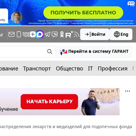
м
Войти
Eng
Перейти в систему ГАРАНТ
ование
Транспорт
Общество
IT
Профессия
П
распределения лекарств и медизделий для подопечных фонда