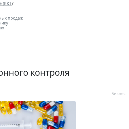
е (ККТ
)"
нных продаж
нику
ах
онного контроля
Бизнес