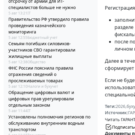
отсрочку от армии для ИТ-
специалистов больше не нужно
Регистрация
5 авг 13:21
IT
Правительство РФ утвердило правила
заполнит
проведения казначейского
разделе
мониторинга
фискаль
5 авг 12:55
Бюджетный учет
после п
Семьям погибших силовиков-
личном 
участников СВО гарантировали
жилищные выплаты
Далее в теч
5 авг 12:38
Общество
сформирует 
ФНС России пояснила правила
отражения сведений о
Если не буд
прослеживаемых товарах
5 авг 12:10
Налоги и бухучет
использоват
Обращение цифровых валют и
специальной
цифровых прав урегулировали
отдельным законом
Теги:
2026
,
бух
5 авг 11:44
IT
Источник:
ГАР
Установлены полномочия регионов по
Читать ГАРАНТ
обслуживанию внутренним водным
Подписать
транспортом
Документы п