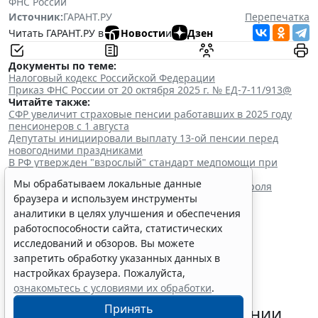
ФНС России
Источник:
ГАРАНТ.РУ
Перепечатка
Читать ГАРАНТ.РУ в
Новости
и
Дзен
Документы по теме:
Налоговый кодекс Российской Федерации
Приказ ФНС России от 20 октября 2025 г. № ЕД-7-11/913@
Читайте также:
СФР увеличит страховые пенсии работавших в 2025 году
пенсионеров с 1 августа
Депутаты инициировали выплату 13-ой пенсии перед
новогодними праздниками
В РФ утвержден "взрослый" стандарт медпомощи при
открытом артериальном протоке
Мы обрабатываем локальные данные
В России уточнили порядок лицензионного контроля
браузера и используем инструменты
фармацевтических производств
аналитики в целях улучшения и обеспечения
работоспособности сайта, статистических
исследований и обзоров. Вы можете
запретить обработку указанных данных в
настройках браузера. Пожалуйста,
ознакомьтесь с условиями их обработки
.
Адвокатские палаты вправе
Принять
применять УСН при соблюдении