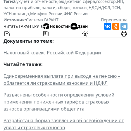
Теги:
бухучет и отчетность
,
бюджетная сфера
,
госсектор
,
ИП
,
налог на прибыль
,
налоги, сборы, взносы
,
НДС
,
НДФЛ
,
ПСН
,
УСН
,
юрлица
,
Минфин России
,
ФНС России
Источник:
Система ГАРАНТ
Перепечатка
Читать ГАРАНТ.РУ в
Новости
и
Дзен
Документы по теме:
Налоговый кодекс Российской Федерации
Читайте также:
Единовременная выплата при выходе на пенсию –
облагается ли страховыми взносами и НДФЛ
Разъяснены особенности определения условий
применения пониженных тарифов страховых
взносов организациями общепита
Разработана форма заявления об освобождении от
уплаты страховых взносов