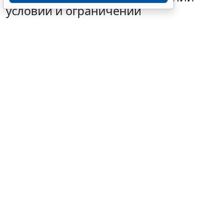
условий и ограничений
6 августа 2026 12:58
Налоги и бухучет
© katchakat / Фотобанк 123RF.com
Минфин России в ответ на запрос ФНС России о
возможности применения упрощенной системы
налогообложения адвокатскими палатами
разъяснил, что в перечне налогоплательщиков,