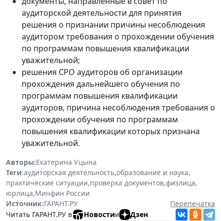
документы, направленные в совет по
аудиторской деятельности для принятия
решения о признании причины несоблюдения
аудитором требования о прохождении обучения
по программам повышения квалификации
уважительной;
решения СРО аудиторов об организации
прохождения дальнейшего обучения по
программам повышения квалификации
аудиторов, причина несоблюдения требования о
прохождении обучения по программам
повышения квалификации которых признана
уважительной.
Авторы:
Екатерина Уцына
Теги:
аудиторская деятельность
,
образование и наука
,
практические ситуации
,
проверка документов
,
физлица
,
юрлица
,
Минфин России
Источник:
ГАРАНТ.РУ
Перепечатка
Читать ГАРАНТ.РУ в
Новости
и
Дзен