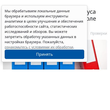
Порядок подтверждения статуса
Мы обрабатываем локальные данные
браузера и используем инструменты
эксперта в законе о госконтроле
аналитики в целях улучшения и обеспечения
скорректировали
работоспособности сайта, статистических
исследований и обзоров. Вы можете
7 августа 2026 15:57
Проверки
запретить обработку указанных данных в
настройках браузера. Пожалуйста,
ознакомьтесь с условиями их обработки
.
Принять
© ginasanders / Фотобанк 123RF.com