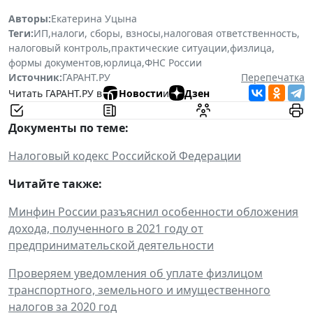
Авторы:
Екатерина Уцына
Теги:
ИП
,
налоги, сборы, взносы
,
налоговая ответственность
,
налоговый контроль
,
практические ситуации
,
физлица
,
формы документов
,
юрлица
,
ФНС России
Источник:
ГАРАНТ.РУ
Перепечатка
Читать ГАРАНТ.РУ в
Новости
и
Дзен
Документы по теме:
Налоговый кодекс Российской Федерации
Читайте также:
Минфин России разъяснил особенности обложения
дохода, полученного в 2021 году от
предпринимательской деятельности
Проверяем уведомления об уплате физлицом
транспортного, земельного и имущественного
налогов за 2020 год