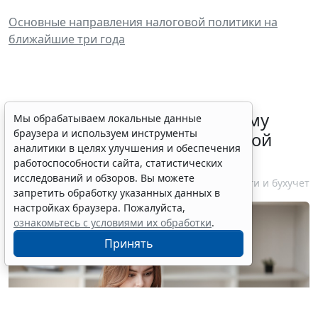
Основные направления налоговой политики на
ближайшие три года
ФНС России рассказала малому
Мы обрабатываем локальные данные
браузера и используем инструменты
бизнесу о порядке упрощенной
аналитики в целях улучшения и обеспечения
ликвидации компании
работоспособности сайта, статистических
исследований и обзоров. Вы можете
7 августа 2026 18:16
Налоги и бухучет
запретить обработку указанных данных в
настройках браузера. Пожалуйста,
ознакомьтесь с условиями их обработки
.
Принять