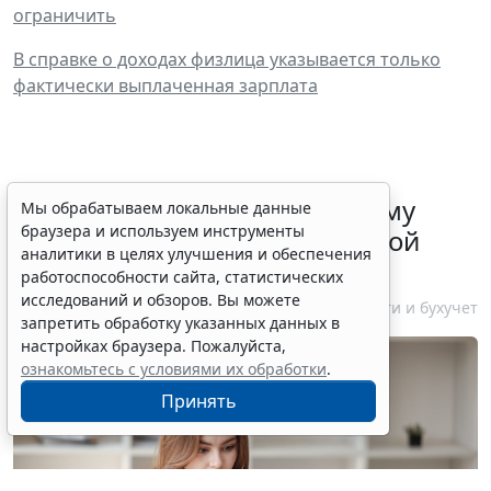
ограничить
В справке о доходах физлица указывается только
фактически выплаченная зарплата
ФНС России рассказала малому
Мы обрабатываем локальные данные
браузера и используем инструменты
бизнесу о порядке упрощенной
аналитики в целях улучшения и обеспечения
ликвидации компании
работоспособности сайта, статистических
исследований и обзоров. Вы можете
7 августа 2026 18:16
Налоги и бухучет
запретить обработку указанных данных в
настройках браузера. Пожалуйста,
ознакомьтесь с условиями их обработки
.
Принять