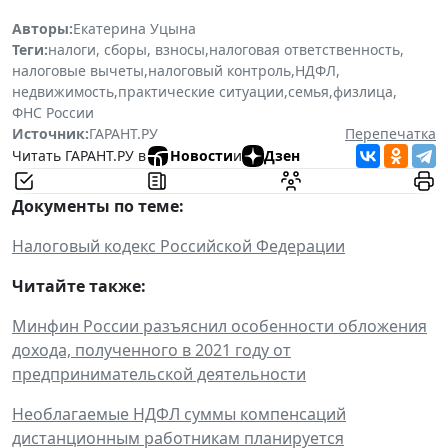
Авторы:
Екатерина Уцына
Теги:
налоги, сборы, взносы
,
налоговая ответственность
,
налоговые вычеты
,
налоговый контроль
,
НДФЛ
,
недвижимость
,
практические ситуации
,
семья
,
физлица
,
ФНС России
Источник:
ГАРАНТ.РУ
Перепечатка
Читать ГАРАНТ.РУ в
Новости
и
Дзен
Документы по теме:
Налоговый кодекс Российской Федерации
Читайте также:
Минфин России разъяснил особенности обложения
дохода, полученного в 2021 году от
предпринимательской деятельности
Необлагаемые НДФЛ суммы компенсаций
дистанционным работникам планируется