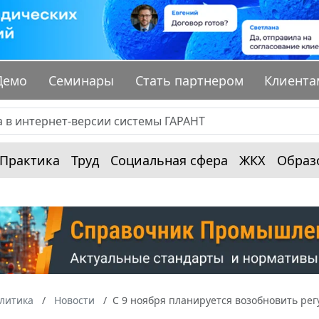
Демо
Семинары
Стать партнером
Клиента
Практика
Труд
Социальная сфера
ЖКХ
Образ
алитика
Новости
С 9 ноября планируется возобновить ре