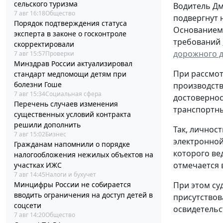
сельского туризма
Водитель Д
7 авг 16:18
Общество
подвергнут 
Порядок подтверждения статуса
Основанием 
эксперта в законе о госконтроле
требований
скорректировали
дорожного 
7 авг 15:57
Проверки
Минздрав России актуализировал
При рассмо
стандарт медпомощи детям при
болезни Гоше
производств
7 авг 15:34
Социальная сфера
достовернос
Перечень случаев изменения
транспортны
существенных условий контракта
решили дополнить
Так, личнос
7 авг 15:02
Бизнес
электронной
Гражданам напомнили о порядке
которого ве
налогообложения нежилых объектов на
отмечается 
участках ИЖС
7 авг 14:45
Налоги и бухучет
При этом су
Минцифры России не собирается
вводить ограничения на доступ детей в
присутствов
соцсети
освидетельс
7 авг 14:20
Общество