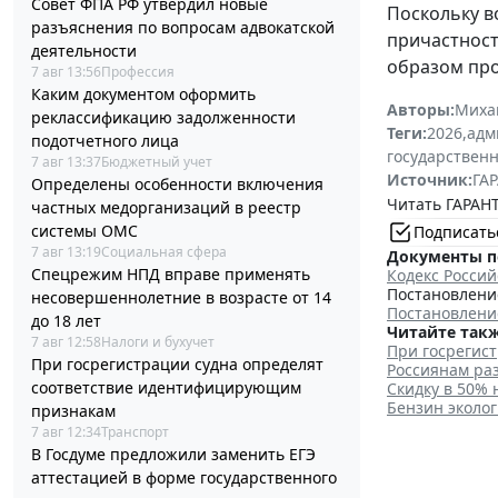
Совет ФПА РФ утвердил новые
Поскольку в
разъяснения по вопросам адвокатской
причастност
деятельности
образом про
7 авг 13:56
Профессия
Каким документом оформить
Авторы:
Миха
реклассификацию задолженности
Теги:
2026
,
адм
подотчетного лица
государственн
7 авг 13:37
Бюджетный учет
Источник:
ГАР
Определены особенности включения
Читать ГАРАНТ
частных медорганизаций в реестр
системы ОМС
Подписать
7 авг 13:19
Социальная сфера
Документы п
Спецрежим НПД вправе применять
Кодекс Росси
Постановление
несовершеннолетние в возрасте от 14
Постановление
до 18 лет
Читайте такж
7 авг 12:58
Налоги и бухучет
При госрегис
При госрегистрации судна определят
Россиянам ра
соответствие идентифицирующим
Скидку в 50%
Бензин эколог
признакам
7 авг 12:34
Транспорт
В Госдуме предложили заменить ЕГЭ
аттестацией в форме государственного