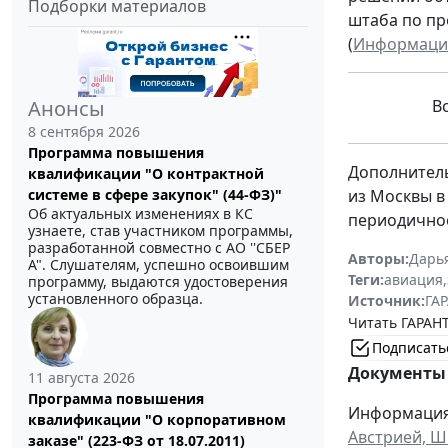
Подборки материалов
штаба по пр
(
Информация 
В
Анонсы
8 сентября 2026
Программа повышения
Дополнитель
квалификации "О контрактной
из Москвы в
системе в сфере закупок" (44-ФЗ)"
Об актуальных изменениях в КС
периодичнос
узнаете, став участником программы,
разработанной совместно с АО ''СБЕР
Авторы:
Дарь
А". Слушателям, успешно освоившим
Теги:
авиация
,
программу, выдаются удостоверения
установленного образца.
Источник:
ГАР
Читать ГАРАНТ
Подписать
Документы 
11 августа 2026
Программа повышения
Информация 
квалификации "О корпоративном
Австрией, Ш
заказе" (223-ФЗ от 18.07.2011)