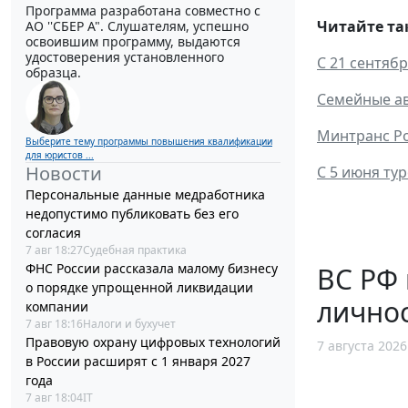
Программа разработана совместно с
Читайте та
АО ''СБЕР А". Слушателям, успешно
освоившим программу, выдаются
удостоверения установленного
С 21 сентяб
образца.
Семейные ав
Минтранс Ро
Выберите тему программы повышения квалификации
для юристов ...
Новости
С 5 июня ту
Персональные данные медработника
недопустимо публиковать без его
согласия
7 авг 18:27
Судебная практика
ФНС России рассказала малому бизнесу
ВС РФ
о порядке упрощенной ликвидации
личнос
компании
7 авг 18:16
Налоги и бухучет
Правовую охрану цифровых технологий
7 августа 2026
в России расширят с 1 января 2027
года
7 авг 18:04
IT