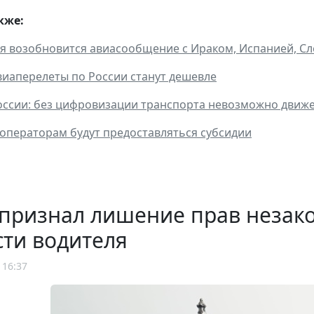
кже:
ря возобновится авиасообщение с Ираком, Испанией, Сл
иаперелеты по России станут дешевле
ссии: без цифровизации транспорта невозможно движ
роператорам будут предоставляться субсидии
 признал лишение прав незак
ти водителя
 16:37