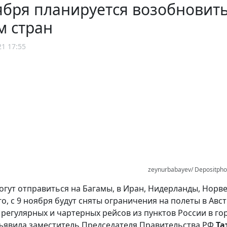
ября планируется возобновит
м стран
21 17:55
zeynurbabayev/ Depositph
огут отправиться на Багамы, в Иран, Нидерланды, Норве
о, с 9 ноября будут сняты ограничения на полеты в Авс
регулярных и чартерных рейсов из пунктов России в г
явила заместитель Председателя Правительства РФ
Та