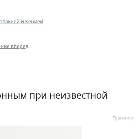
овакией и Кенией
ение вперед
онным при неизвестной
Транспорт