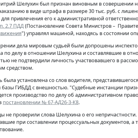
митрий Шелухин был признан виновным в совершении 
наказанию в виде штрафа в размере 30 тыс. руб. с лишен
для привлечения его к административной ответственно
п. 2.7 ПДД
(Постановление Совета Министров – Правитель
движения
") управлял машиной, находясь в состоянии оп
трении дела мировым судьей были допрошены инспект
а по делу в отношении Шелухина и составлявшие в отн
тью не подтвердили личность участвовавшего в рассмо
м средством.
ть была установлена со слов водителя, представившего
 базы ГИБДД с внешностью. "Судебные инстанции призн
дется производство по делу об административном пра
в
постановлении № 67-АД26-3-К8
.
ды не проверили слова Шелухина о его непричастности.
авшие при составлении процессуальных документов, а 
твование.