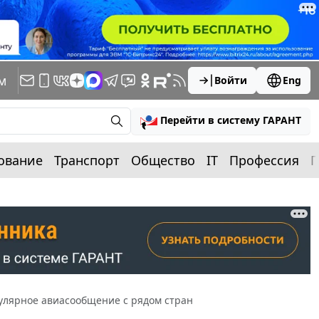
м
Войти
Eng
Перейти в систему ГАРАНТ
ование
Транспорт
Общество
IT
Профессия
П
гулярное авиасообщение с рядом стран