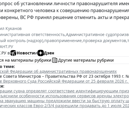
опрос об установлении личности правонарушителя имее
и конкретного человека к совершению правонарушени
верены, ВС РФ принял решение отменить акты и прекра
ил Куканов
инистративная ответственность
,
Административное судопроизв
ый контроль (надзор)
,
правоприменение
,
проверка документов
,
АНТ.РУ
.РУ в
Новости
и
Дзен
ся на материалы рубрики
Другие материалы рубрики
о теме:
йской Федерации об административных правонарушениях
 Совета Министров – Правительства РФ от 23 октября 1993 г. №
 Верховного Суда Российской Федерации от 25 февраля 2026 г.
е:
трации судна определят соответствие идентифицирующим при
зъяснили особенности использования сервисов аренды электро
 на эвакуацию машины предложили ввести за быструю оплату 
ических классов Евро-2/3/4 разрешили продавать до 1 июля 202