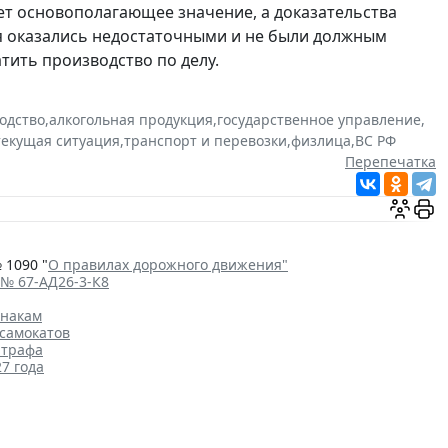
т основополагающее значение, а доказательства
я оказались недостаточными и не были должным
тить производство по делу.
одство
,
алкогольная продукция
,
государственное управление
,
текущая ситуация
,
транспорт и перевозки
,
физлица
,
ВС РФ
Перепечатка
 1090 "
О правилах дорожного движения"
 № 67-АД26-3-К8
знакам
самокатов
штрафа
7 года