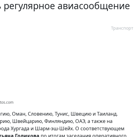
ь регулярное авиасообщение
Транспорт
otos.com
гию, Оман, Словению, Тунис, Швецию и Таиланд.
трию, Швейцарию, Финляндию, ОАЭ, а также на
орода Хургада и Шарм-эш-Шейх. О соответствующем
тьяна Голикова
по итогам заседания оперативного