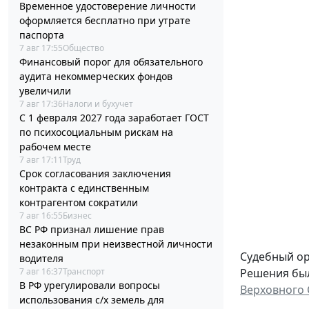
Временное удостоверение личности
оформляется бесплатно при утрате
паспорта
7 авг 17:55
Общество
Финансовый порог для обязательного
аудита некоммерческих фондов
увеличили
7 авг 17:36
Налоги и бухучет
С 1 февраля 2027 года заработает ГОСТ
по психосоциальным рискам на
рабочем месте
7 авг 17:11
Труд
Срок согласования заключения
контракта с единственным
контрагентом сократили
7 авг 16:55
Бизнес
ВС РФ признал лишение прав
незаконным при неизвестной личности
Судебный ор
водителя
Решения был
7 авг 16:37
Транспорт
В РФ урегулировали вопросы
Верховного 
использования с/х земель для