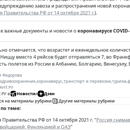
едупреждению завоза и распространения новой корона
Правительства РФ от 14 октября 2021 г.
).
се важные документы и новости о
коронавирусе COVID-
но отмечается, что возрастет и еженедельное количес
 Ниццу вместо 4 рейсов будет отправляться 7, во Франкф
ть полетов из России в Албанию, Болгарию, Венесуэлу,
я Федорова
здравоохранение
,
коронавирус
,
транспорт и перевозки
,
туризм
,
ф
АНТ.РУ
.РУ в
Новости
и
Дзен
ся на материалы рубрики
Другие материалы рубрики
по теме:
Правительства РФ от 14 октября 2021 г. "
Россия снима
вейцарией, Финляндией и ОАЭ
"