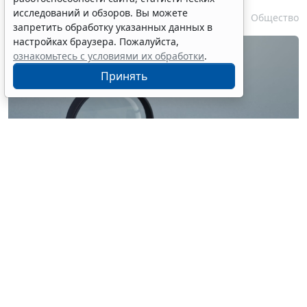
исследований и обзоров. Вы можете
7 августа 2026 17:55
Общество
запретить обработку указанных данных в
настройках браузера. Пожалуйста,
ознакомьтесь с условиями их обработки
.
Принять
© ilixe48 / Фотобанк 123RF.com
Россиянам напомнили, как подтвердить свою
личность при отсутствии основного документа для
идентификации гражданина. Для этого необходимо
получить временное удостоверение лично в
подразделении МВД России. Оно выдается