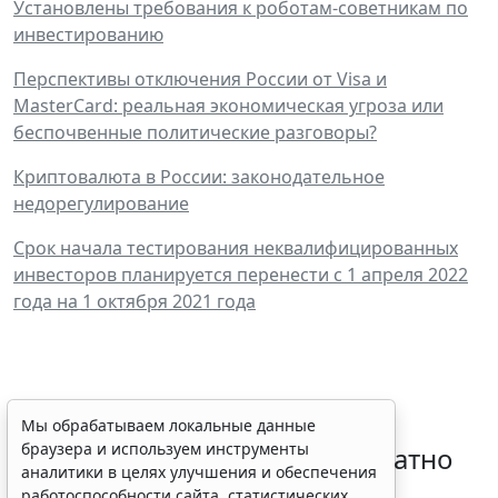
Установлены требования к роботам-советникам по
инвестированию
Перспективы отключения России от Visa и
MasterCard: реальная экономическая угроза или
беспочвенные политические разговоры?
Криптовалюта в России: законодательное
недорегулирование
Срок начала тестирования неквалифицированных
инвесторов планируется перенести с 1 апреля 2022
года на 1 октября 2021 года
Временное удостоверение
Мы обрабатываем локальные данные
браузера и используем инструменты
личности оформляется бесплатно
аналитики в целях улучшения и обеспечения
при утрате паспорта
работоспособности сайта, статистических