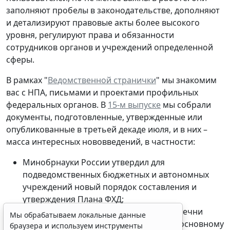
заполняют пробелы в законодательстве, дополняют
и детализируют правовые акты более высокого
уровня, регулируют права и обязанности
сотрудников органов и учреждений определенной
сферы.
В рамках "
Ведомственной странички
" мы знакомим
вас с НПА, письмами и проектами профильных
федеральных органов. В
15-м выпуске
мы собрали
документы, подготовленные, утвержденные или
опубликованные в третьей декаде июля, и в них –
масса интересных нововведений, в частности:
Минобрнауки России утвердил для
подведомственных бюджетных и автономных
учреждений новый порядок составления и
утверждения Плана ФХД;
Минкультуры России корректирует перечни
Мы обрабатываем локальные данные
должностей работников, относимых к основному
браузера и используем инструменты