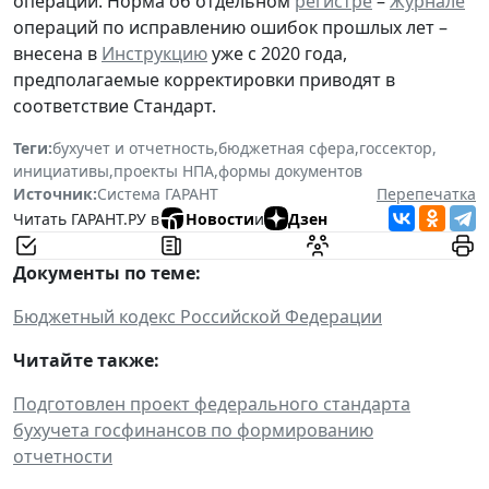
операций. Норма об отдельном
регистре
–
Журнале
операций по исправлению ошибок прошлых лет –
внесена в
Инструкцию
уже с 2020 года,
предполагаемые корректировки приводят в
соответствие Стандарт.
Теги:
бухучет и отчетность
,
бюджетная сфера
,
госсектор
,
инициативы
,
проекты НПА
,
формы документов
Источник:
Система ГАРАНТ
Перепечатка
Читать ГАРАНТ.РУ в
Новости
и
Дзен
Документы по теме:
Бюджетный кодекс Российской Федерации
Читайте также:
Подготовлен проект федерального стандарта
бухучета госфинансов по формированию
отчетности