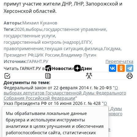
примут участие жители ДНР, ЛНР, Запорожской и
Херсонской областей.
Авторы:
Михаил Куканов
Теги:
2026
,
выборы
,
государственное управление
,
государственные услуги
,
государственный контроль (надзор)
,
ЕПГУ
,
правоприменение
,
текущая ситуация
,
физлица
,
Госдума
,
Президент РФ
,
ЦИК России
,
Владимир Путин
Источник:
ГАРАНТ.РУ
Перепечатка
Читать ГАРАНТ.РУ в
Новости
и
Дзен
Документы по теме:
Федеральный закон от 22 февраля 2014 г. № 20-ФЗ "
О
выборах депутатов Государственной Думы Федерального
Собрания Российской Федерации
"
Указ Президента РФ от 16 июня 2026 г. № 428 "
О
назначении выборов депутатов Государственной Думы
Мы обрабатываем локальные данные
Федерального Собрания Российской Федерации нового
созыва
"
браузера и используем инструменты
Читайте также:
аналитики в целях улучшения и обеспечения
Список актов для работ по каталогизации в сфере
работоспособности сайта, статистических
гособоронзаказа скорректируют