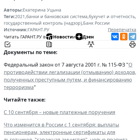
Авторы:
Екатерина Уцына
Теги:
2021
,
банки и банковская система
,
бухучет и отчетность
,
государственный контроль (надзор)
,
Банк России
Источник:
ГАРАНТ.РУ
Перепечатка
Читать ГАРАНТ.РУ в
Новости
и
Дзен
Документы по теме:
Федеральный закон от 7 августа 2001 г. № 115-ФЗ "
О
противодействии легализации (отмыванию) доходов,
полученных преступным путем, и финансированию
терроризма
"
Читайте также:
С 10 сентября – новые платежные поручения
Что изменится в России с 1 сентября: выплаты
пенсионерам, электронные сертификаты для
льготников, "гаражная амнистия", новые правила