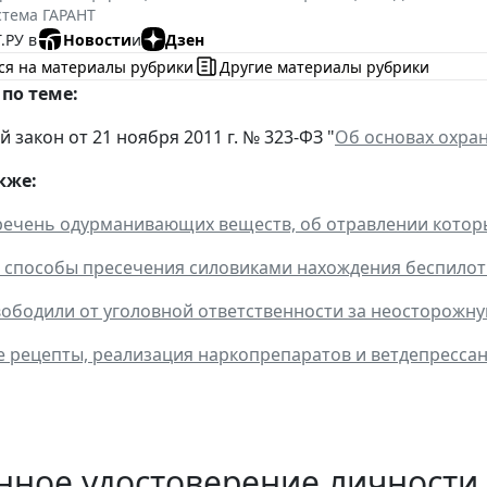
стема ГАРАНТ
.РУ в
Новости
и
Дзен
ся на материалы рубрики
Другие материалы рубрики
по теме:
закон от 21 ноября 2011 г. № 323-ФЗ "
Об основах охра
кже:
речень одурманивающих веществ, об отравлении кото
способы пресечения силовиками нахождения беспилот
ободили от уголовной ответственности за неосторожн
 рецепты, реализация наркопрепаратов и ветдепрессан
нное удостоверение личности