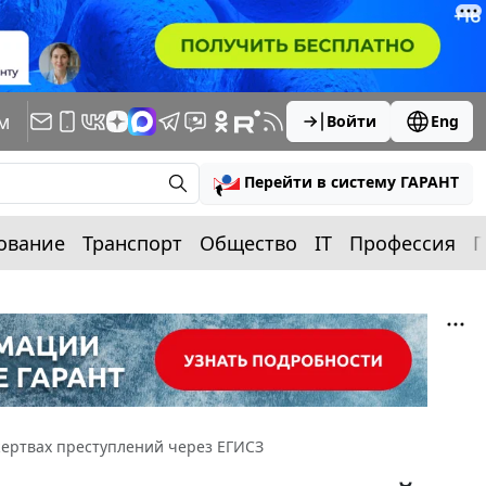
м
Войти
Eng
Перейти в систему ГАРАНТ
ование
Транспорт
Общество
IT
Профессия
П
ертвах преступлений через ЕГИСЗ