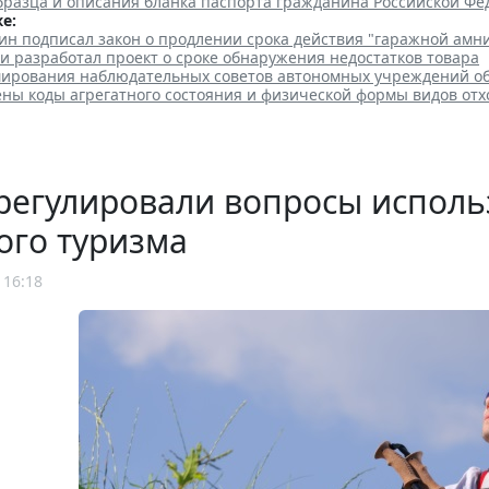
бразца и описания бланка паспорта гражданина Российской Ф
е:
ин подписал закон о продлении срока действия "гаражной амн
и разработал проект о сроке обнаружения недостатков товара
ирования наблюдательных советов автономных учреждений о
ены коды агрегатного состояния и физической формы видов отх
регулировали вопросы исполь
ого туризма
 16:18