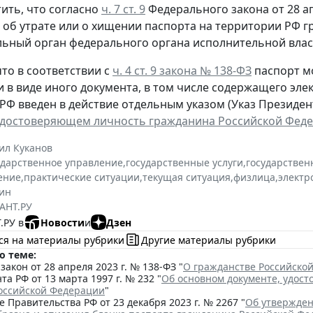
ить, что согласно
ч. 7 ст. 9
Федерального закона от 28 ап
, об утрате или о хищении паспорта на территории РФ 
ьный орган федерального органа исполнительной власт
то в соответствии с
ч. 4 ст. 9 закона № 138-ФЗ
паспорт м
и в виде иного документа, в том числе содержащего эл
РФ введен в действие отдельным указом (Указ Президента
удостоверяющем личность гражданина Российской Фед
ил Куканов
ударственное управление
,
государственные услуги
,
государствен
ение
,
практические ситуации
,
текущая ситуация
,
физлица
,
электр
ин
АНТ.РУ
.РУ в
Новости
и
Дзен
ся на материалы рубрики
Другие материалы рубрики
о теме:
акон от 28 апреля 2023 г. № 138-ФЗ "
О гражданстве Российско
та РФ от 13 марта 1997 г. № 232 "
Об основном документе, удос
оссийской Федерации
"
 Правительства РФ от 23 декабря 2023 г. № 2267 "
Об утвержден