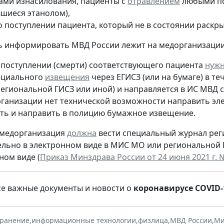
ами изнасилования, пациенты с
отравлением
любыми пс
шиеся этанолом),
о поступлении пациента, который не в состоянии раскры
ь информировать МВД России лежит на медорганизации
поступлении (смерти) соответствующего пациента
нуж
ециального
извещения
через ЕГИСЗ (или на бумаге) в т
егиональной ГИСЗ или иной) и направляется в ИС МВД 
рганизации нет технической возможности направить эл
ть и направить в полицию бумажное извещение.
 медорганизация
должна
вести специальный журнал рег
льно в электронном виде в МИС МО или региональной ГИ
ном виде (
Приказ Минздрава России от 24 июня 2021 г. № 
се важные документы и новости о
коронавирусе COVID-
хранение
,
информационные технологии
,
физлица
,
МВД России
,
Ми