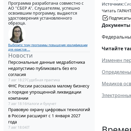
Программа разработана совместно с
Источник:
Си
АО ''СБЕР А". Слушателям, успешно
Читать ГАРАНТ
освоившим программу, выдаются
Подписать
удостоверения установленного
образца.
Документы 
Федеральный 
Выберите тему программы повышения квалификации
Читайте та
для юристов ...
Новости
Изменен пе
Персональные данные медработника
недопустимо публиковать без его
Определены 
согласия
7 авг 18:27
Судебная практика
Медиков осв
ФНС России рассказала малому бизнесу
о порядке упрощенной ликвидации
Электронные
компании
7 авг 18:16
Налоги и бухучет
Правовую охрану цифровых технологий
в России расширят с 1 января 2027
года
Време
7 авг 18:04
IT