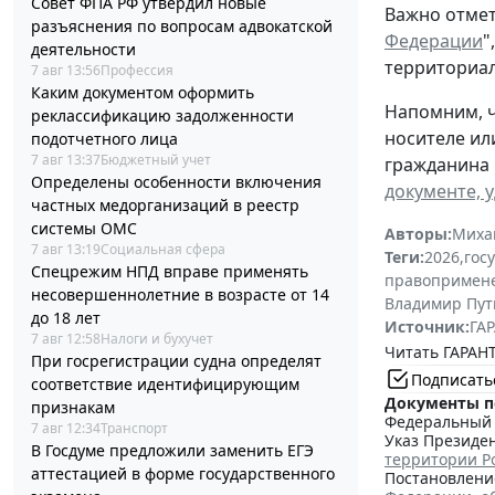
Совет ФПА РФ утвердил новые
Важно отмет
разъяснения по вопросам адвокатской
Федерации
"
деятельности
территориал
7 авг 13:56
Профессия
Каким документом оформить
Напомним, ч
реклассификацию задолженности
носителе ил
подотчетного лица
7 авг 13:37
Бюджетный учет
гражданина 
Определены особенности включения
документе, 
частных медорганизаций в реестр
системы ОМС
Авторы:
Миха
7 авг 13:19
Социальная сфера
Теги:
2026
,
гос
Спецрежим НПД вправе применять
правопримен
несовершеннолетние в возрасте от 14
Владимир Пут
до 18 лет
Источник:
ГАР
7 авг 12:58
Налоги и бухучет
Читать ГАРАНТ
При госрегистрации судна определят
Подписать
соответствие идентифицирующим
Документы п
признакам
Федеральный з
7 авг 12:34
Транспорт
Указ Президен
В Госдуме предложили заменить ЕГЭ
территории Р
аттестацией в форме государственного
Постановление