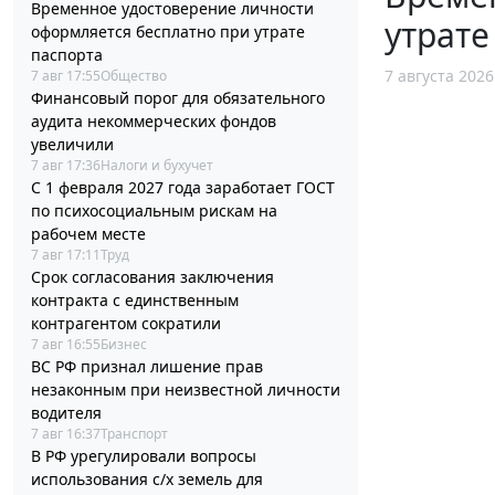
Временное удостоверение личности
утрате
оформляется бесплатно при утрате
паспорта
7 августа 2026
7 авг 17:55
Общество
Финансовый порог для обязательного
аудита некоммерческих фондов
увеличили
7 авг 17:36
Налоги и бухучет
С 1 февраля 2027 года заработает ГОСТ
по психосоциальным рискам на
рабочем месте
7 авг 17:11
Труд
Срок согласования заключения
контракта с единственным
контрагентом сократили
7 авг 16:55
Бизнес
ВС РФ признал лишение прав
незаконным при неизвестной личности
водителя
7 авг 16:37
Транспорт
В РФ урегулировали вопросы
использования с/х земель для