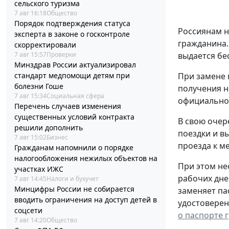
сельского туризма
7 авг 16:18
Общество
Порядок подтверждения статуса
Россиянам н
эксперта в законе о госконтроле
гражданина.
скорректировали
7 авг 15:57
Проверки
выдается бе
Минздрав России актуализировал
стандарт медпомощи детям при
При замене 
болезни Гоше
получения н
7 авг 15:34
Социальная сфера
официальном
Перечень случаев изменения
существенных условий контракта
В свою очер
решили дополнить
поездки и в
7 авг 15:02
Бизнес
проезда к ме
Гражданам напомнили о порядке
налогообложения нежилых объектов на
При этом не
участках ИЖС
рабочих дне
7 авг 14:45
Налоги и бухучет
Минцифры России не собирается
заменяет па
вводить ограничения на доступ детей в
удостоверен
соцсети
о паспорте 
7 авг 14:20
Общество