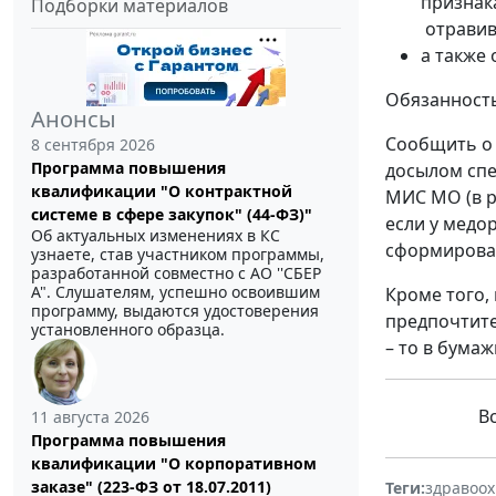
признак
Подборки материалов
отравив
а также 
Обязанност
Анонсы
Сообщить о 
8 сентября 2026
Программа повышения
досылом сп
квалификации "О контрактной
МИС МО (в р
системе в сфере закупок" (44-ФЗ)"
если у медо
Об актуальных изменениях в КС
сформирова
узнаете, став участником программы,
разработанной совместно с АО ''СБЕР
А". Слушателям, успешно освоившим
Кроме того,
программу, выдаются удостоверения
предпочтите
установленного образца.
– то в бумаж
В
11 августа 2026
Программа повышения
квалификации "О корпоративном
заказе" (223-ФЗ от 18.07.2011)
Теги:
здравоо