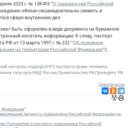
реля 2023 г. № 138-ФЗ "
О гражданстве Российской
гражданин обязан незамедлительно заявить в
и в сфере внутренних дел.
ожет быть оформлен в виде документа на бумажном
ектронный носитель информации. К слову, паспорт
 РФ от 13 марта 1997 г. № 232 "
Об основном
ерации на территории Российской Федерации
").
ный контроль (надзор)
,
ЕПГУ
,
паспорта
,
права человека
,
онные госуслуги
,
МВД России
,
Правительство РФ
,
Президент РФ
,
Перепечатка
й Федерации
"
товеряющем личность гражданина Российской Федерации на
ии Положения о паспорте гражданина Российской