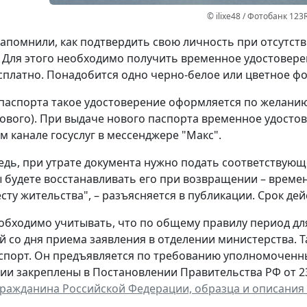
© ilixe48 / Фотобанк 123
апомнили, как подтвердить свою личность при отсутст
 Для этого необходимо получить временное удостовере
сплатно. Понадобится одно черно-белое или цветное фот
паспорта такое удостоверение оформляется по желанию 
ового). При выдаче нового паспорта временное удостов
 канале госуслуг в мессенджере "Макс".
едь, при утрате документа нужно подать соответствующ
ы будете восстанавливать его при возвращении – време
сту жительства", – разъясняется в публикации. Срок дей
обходимо учитывать, что по общему правилу период д
й со дня приема заявления в отделении министерства. 
спорт. Он предъявляется по требованию уполномоченн
ии закреплены в Постановлении Правительства РФ от 23 
гражданина Российской Федерации, образца и описания