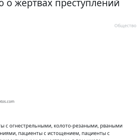
 о жертвах преступлений
Общество
otos.com
ты с огнестрельными, колото-резаными, рваными
яниями, пациенты с истощением, пациенты с