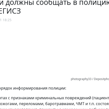
и должны сообщать в полицию
 ЕГИСЗ
1 18:25
photography33 / Depositph
орядок информирования полиции:
нтах с признаками криминальных повреждений (пациен
 ожогами, переломами, баротравмами, ЧМТ и т.п. состо