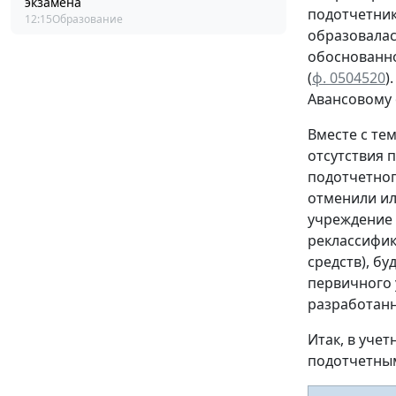
экзамена
подотчетни
12:15
Образование
образовала
обоснованн
(
ф. 0504520
)
Авансовому
Вместе с те
отсутствия 
подотчетног
отменили ил
учреждение 
реклассифик
средств), бу
первичного 
разработан
Итак, в уче
подотчетны