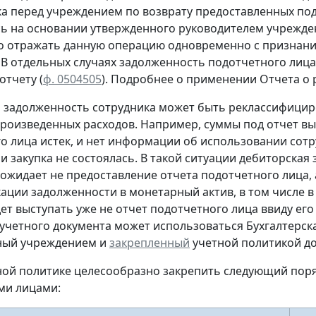
ка перед учреждением
по возврату
предоставленных под
сь
на основании утвержденного руководителем учрежден
о отражать данную операцию
одновременно
с признани
. В отдельных случаях задолженность подотчетного ли
 отчету
(
ф. 0504505
).
Подробнее о применении Отчета о р
м задолженность сотрудника может быть реклассифицир
произведенных расходов. Например, суммы под отчет вы
о лица истек, и нет информации об использовании сот
и закупка не состоялась. В такой ситуации дебиторская
ожидает не предоставление отчета подотчетного лица, а
ации задолженности в монетарный актив, в том числе в
дет выступать уже не отчет подотчетного лица ввиду его
учетного документа
может использоваться Бухгалтерска
ный учреждением и
закрепленный
учетной политикой до
тной политике целесообразно закрепить следующий пор
ми лицами: