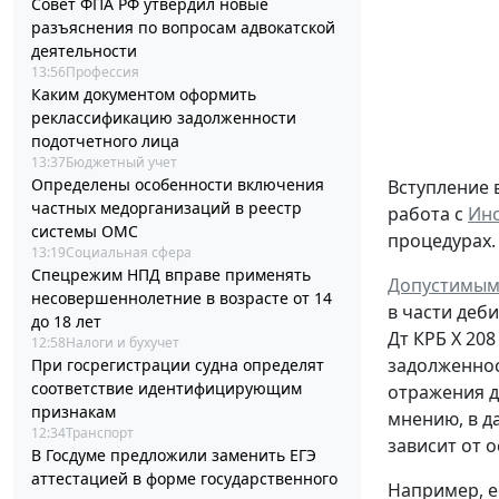
Совет ФПА РФ утвердил новые
разъяснения по вопросам адвокатской
деятельности
13:56
Профессия
Каким документом оформить
реклассификацию задолженности
подотчетного лица
13:37
Бюджетный учет
Определены особенности включения
Вступление 
частных медорганизаций в реестр
работа с
Инс
системы ОМС
процедурах.
13:19
Социальная сфера
Спецрежим НПД вправе применять
Допустимым
несовершеннолетние в возрасте от 14
в части деб
до 18 лет
Дт
КРБ Х 208
12:58
Налоги и бухучет
задолженно
При госрегистрации судна определят
соответствие идентифицирующим
отражения д
признакам
мнению, в д
12:34
Транспорт
зависит от 
В Госдуме предложили заменить ЕГЭ
аттестацией в форме государственного
Например, е