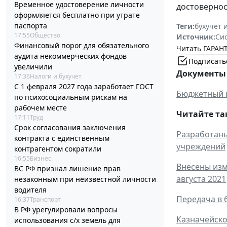
Временное удостоверение личности
достовернос
оформляется бесплатно при утрате
паспорта
Теги:
бухучет 
17:55
Общество
Источник:
Си
Финансовый порог для обязательного
Читать ГАРАНТ
аудита некоммерческих фондов
Подписать
увеличили
Документы 
17:36
Налоги и бухучет
С 1 февраля 2027 года заработает ГОСТ
Бюджетный 
по психосоциальным рискам на
рабочем месте
Читайте та
17:11
Труд
Срок согласования заключения
Разработаны
контракта с единственным
учреждений
контрагентом сократили
16:55
Бизнес
Внесены изм
ВС РФ признал лишение прав
августа 2021
незаконным при неизвестной личности
водителя
Передача в 
16:37
Транспорт
В РФ урегулировали вопросы
Казначейско
использования с/х земель для