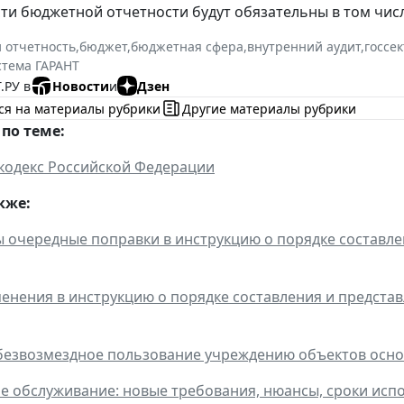
ти бюджетной отчетности будут обязательны в том числ
и отчетность
,
бюджет
,
бюджетная сфера
,
внутренний аудит
,
госсе
стема ГАРАНТ
.РУ в
Новости
и
Дзен
ся на материалы рубрики
Другие материалы рубрики
по теме:
кодекс Российской Федерации
кже:
 очередные поправки в инструкцию о порядке составл
енения в инструкцию о порядке составления и предста
безвозмездное пользование учреждению объектов основ
е обслуживание: новые требования, нюансы, сроки ис