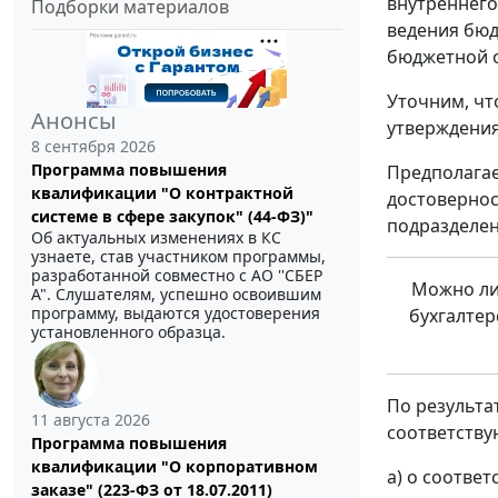
внутреннего
Подборки материалов
ведения бюд
бюджетной о
Уточним, чт
Анонсы
утверждения
8 сентября 2026
Программа повышения
Предполагае
квалификации "О контрактной
достовернос
системе в сфере закупок" (44-ФЗ)"
подразделен
Об актуальных изменениях в КС
узнаете, став участником программы,
разработанной совместно с АО ''СБЕР
Можно ли
А". Слушателям, успешно освоившим
программу, выдаются удостоверения
бухгалтер
установленного образца.
По результа
11 августа 2026
соответств
Программа повышения
квалификации "О корпоративном
а) о соотве
заказе" (223-ФЗ от 18.07.2011)