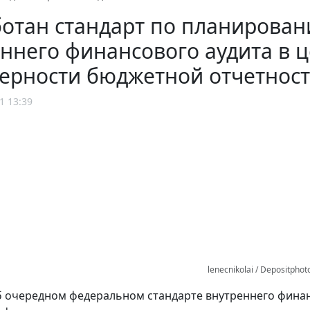
ботан стандарт по планирова
ннего финансового аудита в 
верности бюджетной отчетнос
1 13:39
lenecnikolai / Depositpho
б очередном федеральном стандарте внутреннего финан