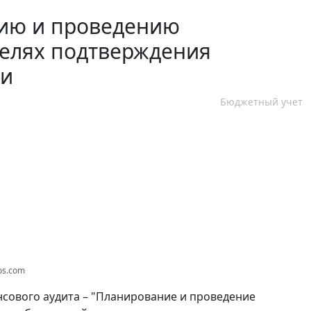
нию и проведению
целях подтверждения
ти
Бюджетный учет
tos.com
сового аудита – "Планирование и проведение