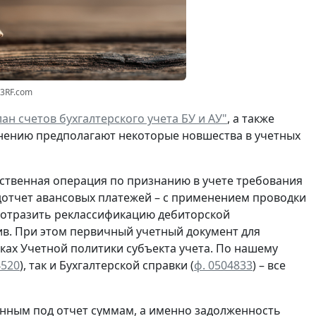
23RF.com
ан счетов бухгалтерского учета БУ и АУ"
, а также
нению предполагают некоторые новшества в учетных
ственная операция по
признанию
в учете
требования
отчет авансовых платежей – с применением проводки
о отразить реклассификацию дебиторской
в. При этом первичный учетный документ для
ках Учетной политики субъекта учета. По нашему
4520
), так и Бухгалтерской справки
(
ф. 0504833
) – все
нным под отчет суммам, а именно задолженность