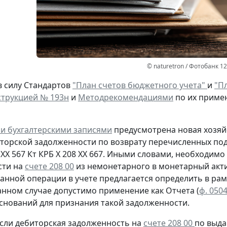
© naturetron / Фотобанк 1
в силу Стандартов
"План счетов бюджетного учета"
и
"Пл
трукцией № 193н
и
Методрекомендациями
по их приме
и бухгалтерскими записями
предусмотрена
новая
хозяй
иторской задолженности
по возврату
перечисленных под
 ХХ 567
Кт
КРБ Х 208 ХХ 667. Иными словами, необходим
сти на
счете 208 00
из немонетарного в монетарный акти
анной операции в учете предлагается определить в рам
анном случае допустимо применение как Отчета (
ф. 050
оснований для признания такой задолженности.
сли дебиторская задолженность на
счете 208 00
по выда