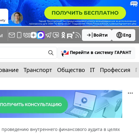
м
Войти
Eng
Перейти в систему ГАРАНТ
ование
Транспорт
Общество
IT
Профессия
П
 проведению внутреннего финансового аудита в целях