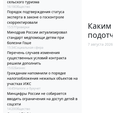
сельского туризма
16:18
Общество
Порядок подтверждения статуса
эксперта в законе о госконтроле
скорректировали
Каким
15:57
Проверки
Минздрав России актуализировал
подотч
стандарт медпомощи детям при
болезни Гоше
7 августа 2026
15:34
Социальная сфера
Перечень случаев изменения
существенных условий контракта
решили дополнить
15:02
Бизнес
Гражданам напомнили о порядке
налогообложения нежилых объектов на
участках ИЖС
14:45
Налоги и бухучет
Минцифры России не собирается
вводить ограничения на доступ детей в
соцсети
14:20
Общество