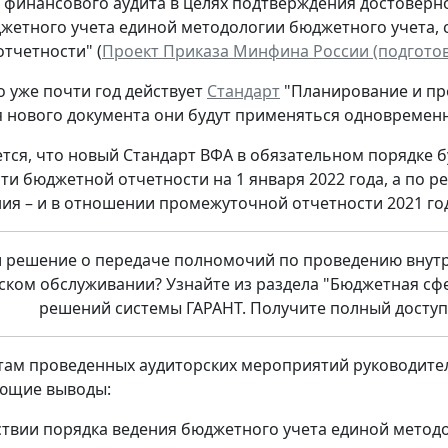
 финансового аудита в целях подтверждения достоверн
жетного учета единой методологии бюджетного учета, 
тчетности" (
Проект Приказа Минфина России (подготовл
о уже почти год действует
Стандарт
"Планирование и про
 нового документа они будут применяться одновремен
тся, что новый Стандарт ВФА в обязательном порядке 
ти бюджетной отчетности на 1 января 2022 года, а по 
ия – и в отношении промежуточной отчетности 2021 го
 решение о передаче полномочий по проведению внутр
ском обслуживании? Узнайте из раздела "Бюджетная сфе
решений системы ГАРАНТ. Получите полный доступ 
там проведенных аудиторских мероприятий руководител
ующие выводы:
тствии порядка ведения бюджетного учета единой метод