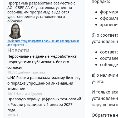
порядка:
Программа разработана совместно с
АО ''СБЕР А". Слушателям, успешно
формиро
освоившим программу, выдаются
удостоверения установленного
оформле
образца.
хранени
б) о соотве
установлен
Выберите тему программы повышения квалификации
для юристов ...
Новости
соответ
Персональные данные медработника
составл
недопустимо публиковать без его
соблюде
согласия
18:27
Судебная практика
в) о наличи
ФНС России рассказала малому бизнесу
учета.
о порядке упрощенной ликвидации
компании
И только ес
18:16
Налоги и бухучет
установлен
Правовую охрану цифровых технологий
нарушения и
в России расширят с 1 января 2027
года
Обратите вн
18:04
IT