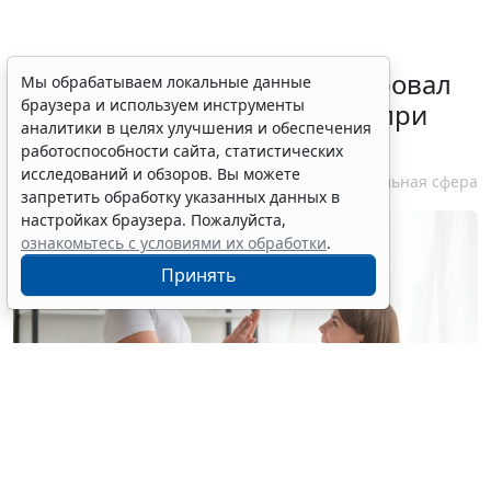
Минздрав России актуализировал
Мы обрабатываем локальные данные
браузера и используем инструменты
стандарт медпомощи детям при
аналитики в целях улучшения и обеспечения
болезни Гоше
работоспособности сайта, статистических
исследований и обзоров. Вы можете
7 августа 2026 15:34
Социальная сфера
запретить обработку указанных данных в
настройках браузера. Пожалуйста,
ознакомьтесь с условиями их обработки
.
Принять
© yuragolub / Фотобанк 123RF.com