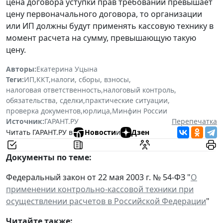
цена договора уступки прав требований превышает
цену первоначального договора, то организации
или ИП должны будут применять кассовую технику в
момент расчета на сумму, превышающую такую
цену.
Авторы:
Екатерина Уцына
Теги:
ИП
,
ККТ
,
налоги, сборы, взносы
,
налоговая ответственность
,
налоговый контроль
,
обязательства, сделки
,
практические ситуации
,
проверка документов
,
юрлица
,
Минфин России
Источник:
ГАРАНТ.РУ
Перепечатка
Читать ГАРАНТ.РУ в
Новости
и
Дзен
Документы по теме:
Федеральный закон от 22 мая 2003 г. № 54-ФЗ "
О
применении контрольно-кассовой техники при
осуществлении расчетов в Российской Федерации
"
Читайте также: