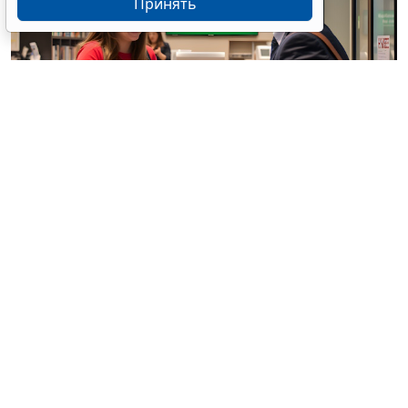
Принять
© / Фотобанк 123RF.com
Резиденты РФ (физлица, юрлица, ИП) обязаны
уведомлять налоговые органы об открытии
(закрытии) счетов (вкладов) в иностранных банках,
об изменении реквизитов этих счетов (вкладов).
Такие требования установлены ст. 12 Федерального
закона от 10 декабря 2003 г. № 173 «
О валютном
регулировании и валютном контроле
».
Эти лица также обязаны представлять в налоговую
службу отчеты: