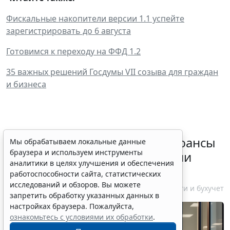
Фискальные накопители версии 1.1 успейте
зарегистрировать до 6 августа
Готовимся к переходу на ФФД 1.2
35 важных решений Госдумы VII созыва для граждан
и бизнеса
Резидентам РФ указали на нюансы
Мы обрабатываем локальные данные
браузера и используем инструменты
информирования об открытии
аналитики в целях улучшения и обеспечения
счетов за границей
работоспособности сайта, статистических
исследований и обзоров. Вы можете
6 августа 2026 18:27
Налоги и бухучет
запретить обработку указанных данных в
настройках браузера. Пожалуйста,
ознакомьтесь с условиями их обработки
.