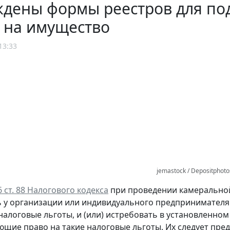
дены формы реестров для под
 на имущество
13:33
jemastock / Depositphot
 6 ст. 88 Налогового кодекса
при проведении камеральной
 у организации или индивидуального предпринимателя 
алоговые льготы, и (или) истребовать в установленном
щие право на такие налоговые льготы. Их следует предс