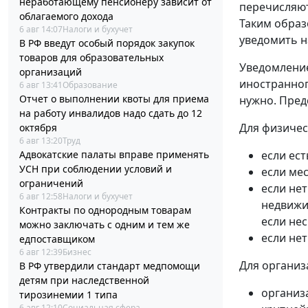
неработающему пенсионеру зависит от
перечисляют
облагаемого дохода
Таким образ
6 авг 14:07
Налоги и бухучет
уведомить н
В РФ введут особый порядок закупок
товаров для образовательных
Уведомление
организаций
иностранног
6 авг 13:41
Образование
Отчет о выполнении квоты для приема
нужно. Пред
на работу инвалидов надо сдать до 12
Для физичес
октября
6 авг 13:20
Труд
Адвокатские палаты вправе применять
если ест
УСН при соблюдении условий и
если мес
ограничений
если нет
6 авг 12:58
Налоги и бухучет
недвижи
Контракты по однородным товарам
если не
можно заключать с одним и тем же
если не
едпоставщиком
6 авг 12:39
Бизнес
Для организ
В РФ утвердили стандарт медпомощи
детям при наследственной
организ
тирозинемии 1 типа
6 авг 12:10
Социальная сфера