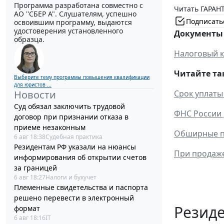
Программа разработана совместно с
Читать ГАРАНТ
АО ''СБЕР А". Слушателям, успешно
Подписать
освоившим программу, выдаются
удостоверения установленного
Документы 
образца.
Налоговый к
Читайте та
Выберите тему программы повышения квалификации
для юристов ...
Новости
Срок уплаты
Суд обязал заключить трудовой
ФНС России 
договор при признании отказа в
приеме незаконным
Обширные по
6 авг 18:38
Судебная практика
Резидентам РФ указали на нюансы
При продаже
информирования об открытии счетов
за границей
6 авг 18:27
Налоги и бухучет
Племенные свидетельства и паспорта
решено перевести в электронный
Резид
формат
6 авг 18:16
IT