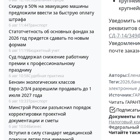
крупней
Скидку в 50% на эвакуацию машины
крупней
предложили ввести за быструю оплату
штрафа
Уведомить н
6 авг 11:44
Транспорт
реквизитов 
Статотчетность об основных фондах за
СД-7-14/349
2026 год придется сдавать по новым
Уведомление
формам
почте заказ
6 авг 11:19
Бюджетный учет
Суд поддержал снижение работнику
премии к профессиональному
празднику
Авторы:
Елена
6 авг 10:58
Судебная практика
Теги:
2026
,
бан
Бензин экологических классов
электронные 
Евро-2/3/4 разрешили продавать до 1
Источник:
ГАР
июля 2027 года
6 авг 10:33
Транспорт
Читать ГАРАНТ
Минстрой России разъяснил порядок
Подписать
корректировки проектной
Документы п
документации и сметы
Налоговый ко
6 авг 10:04
Бизнес
Федеральный з
Читайте такж
Вступил в силу стандарт медицинской
помощи детям при иммунной