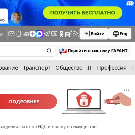
м
Войти
Eng
Перейти в систему ГАРАНТ
ование
Транспорт
Общество
IT
Профессия
П
ждения льгот по НДС и налогу на имущество