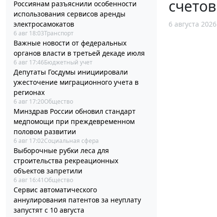
счетов
Россиянам разъяснили особенности
использования сервисов аренды
электросамокатов
6 августа 2026
6 авг 18:03
Транспорт
Важные новости от федеральных
органов власти в третьей декаде июля
6 авг 17:46
Бюджетный учет
Депутаты Госдумы инициировали
ужесточение миграционного учета в
регионах
6 авг 17:20
Общество
Минздрав России обновил стандарт
медпомощи при преждевременном
половом развитии
6 авг 17:02
Социальная сфера
Выборочные рубки леса для
строительства рекреационных
объектов запретили
6 авг 16:41
Общество
Сервис автоматического
аннулирования патентов за неуплату
запустят с 10 августа