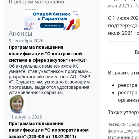
Подборки материалов
мая 2021 г. 
С 1 июля 20
подтверждаю
Анонсы
июля 2021 го
8 сентября 2026
Программа повышения
Вс
квалификации "О контрактной
системе в сфере закупок" (44-ФЗ)"
Об актуальных изменениях в КС
узнаете, став участником программы,
В связи с э
разработанной совместно с АО ''СБЕР
А". Слушателям, успешно освоившим
реестра
программу, выдаются удостоверения
реестра
установленного образца.
организ
Также утвер
11 августа 2026
Программа повышения
Теги:
2021
,
бюд
квалификации "О корпоративном
формы докуме
заказе" (223-ФЗ от 18.07.2011)
Источник:
Си