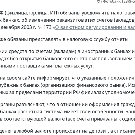
© / Фотобанк 123RF.
Ф (физлица, юрлица, ИП) обязаны уведомлять налоговые 
 банках, об изменении реквизитов этих счетов (вкладов
 декабря 2003 г. № 173 «
О валютном регулировании и ва
кже обязаны представлять в налоговую службу отчеты:
нии средств по счетам (вкладам) в иностранных банках 
одах без открытия банковского счета с использованием
нными поставщиками платежных услуг.
на своем сайте информирует, что указанные положения
рубежных банках (организациях финансового рынка). Ис
ых за пределами территории РФ филиалах уполномоче
рганы разъясняют, что в отношении оформления гражд
банках расчетная система имеет свои особенности. Банк
в соответствующей валюте (все счета привязаны к одной
денег в любой валюте происходит на депозит, а списание