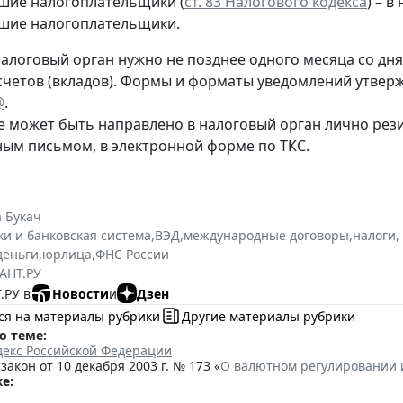
шие налогоплательщики (
ст. 83 Налогового кодекса
) – 
шие налогоплательщики.
алоговый орган нужно не позднее одного месяца со дня 
счетов (вкладов). Формы и форматы уведомлений утве
@
.
 может быть направлено в налоговый орган лично рез
ным письмом, в электронной форме по ТКС.
 Букач
ки и банковская система
,
ВЭД
,
международные договоры
,
налоги,
деньги
,
юрлица
,
ФНС России
АНТ.РУ
.РУ в
Новости
и
Дзен
ся на материалы рубрики
Другие материалы рубрики
о теме:
декс Российской Федерации
акон от 10 декабря 2003 г. № 173 «
О валютном регулировании 
е: