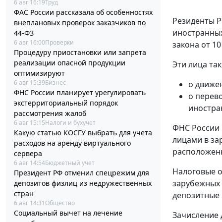
6 авг 16:19
Труд
ФАС России рассказала об особенностях
Резиденты Р
внеплановых проверок заказчиков по
иностранных
44-ФЗ
6 авг 16:00
Проверки
закона от 10
Процедуру приостановки или запрета
реализации опасной продукции
Эти лица та
оптимизируют
6 авг 15:39
Бизнес
о движе
ФНС России планирует урегулировать
о перев
экстерриториальный порядок
иностра
рассмотрения жалоб
6 авг 15:15
Налоги и бухучет
ФНС России 
Какую статью КОСГУ выбрать для учета
лицами в за
расходов на аренду виртуального
расположенн
сервера
6 авг 14:54
Бюджетный учет
Налоговые о
Президент РФ отменил спецрежим для
зарубежных 
депозитов физлиц из недружественных
стран
депозитные 
6 авг 14:31
Общество
Социальный вычет на лечение
Зачисление 