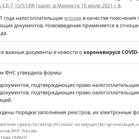
№ ЕД-7-15/513@ (зарег. в Минюсте 16 июля 2021 г.)
).
21 года налогоплательщик
вправе
в качестве пояснения 
щих документов. Нововведение применяется в отношен
да.
е важные документы и новости о
коронавирусе COVID-
тим ФНС утвердила формы:
 документов, подтверждающих право налогоплательщика
 документов, подтверждающих право налогоплательщика
аций.
ждены порядки заполнения реестров, их электронные ф
жетная сфера
,
госсектор
,
ИП
,
налог на имущество организаций
,
н
нтов
,
ФНС России
стема ГАРАНТ