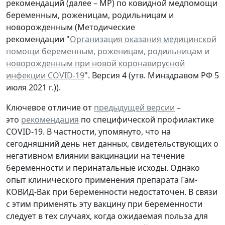
рекомендаций (далее – МР) по ковидной медпомощи
беременным, роженицам, родильницам и
новорожденным (Методические
рекомендации "
Организация оказания медицинской
помощи беременным, роженицам, родильницам и
новорожденным при новой коронавирусной
инфекции COVID-19
". Версия 4 (утв. Минздравом РФ 5
июля 2021 г.)).
Ключевое отличие от
предыдущей версии
–
это
рекомендация
по специфической профилактике
COVID-19. В частности, упомянуто, что на
сегодняшний день нет данных, свидетельствующих о
негативном влиянии вакцинации на течение
беременности и перинатальные исходы. Однако
опыт клинического применения препарата Гам-
КОВИД-Вак при беременности недостаточен. В связи
с этим применять эту вакцину при беременности
следует в тех случаях, когда ожидаемая польза для