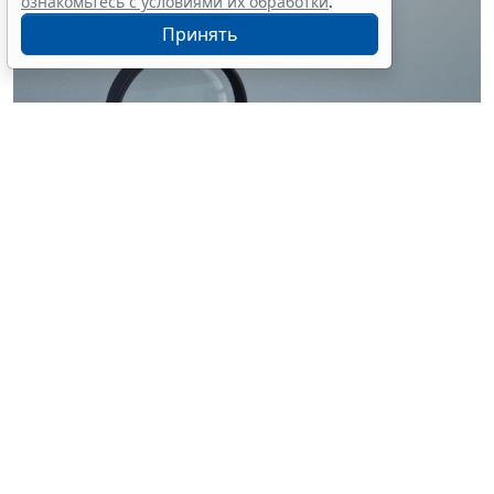
ознакомьтесь с условиями их обработки
.
Принять
© ilixe48 / Фотобанк 123RF.com
Россиянам напомнили, как подтвердить свою
личность при отсутствии основного документа для
идентификации гражданина. Для этого необходимо
получить временное удостоверение лично в
подразделении МВД России. Оно выдается
бесплатно. Понадобится одно черно-белое или
цветное фото размером 3,5x4,5 см.