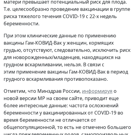
матери превышает потенциальный риск для плода.
Т.е. целесообразно проведение вакцинации в группе
риска тяжелого течения COVID-19 с 22-х недель
беременности.
При этом клинические данные по применению
вакцины Гам-КОВИД-Вак у женщин, кормящих
грудью, отсутствуют, следовательно, исключить риск
для новорожденных/младенцев, находящихся на
грудном вскармливании, нельзя. В связи с
этим применение вакцины Гам-КОВИД-Вак в период
грудного вскармливания противопоказано.
Отметим, что Минздрав России,
информируя
о
новой версии МР на своем сайте, приводит еще
более интересные данные: частота осложнений
беременности у вакцинированных от COVID-19 во
время беременности не отличается от
общепопуляционной, то есть не отмечено большего
числа преждевременных родов, самопроизвольных