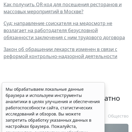
Как получить QR-код для посещения ресторанов и
массовых мероприятий в Москве?
Суд: направление соискателя на медосмотр не
возлагает на работодателя безусловной
обязанности заключения с ним трудового договора
Закон об обращении лекарств изменен в связи с
реформой контрольно-надзорной деятельности
Временное удостоверение
Мы обрабатываем локальные данные
браузера и используем инструменты
личности оформляется бесплатно
аналитики в целях улучшения и обеспечения
при утрате паспорта
работоспособности сайта, статистических
исследований и обзоров. Вы можете
7 августа 2026 17:55
Общество
запретить обработку указанных данных в
настройках браузера. Пожалуйста,