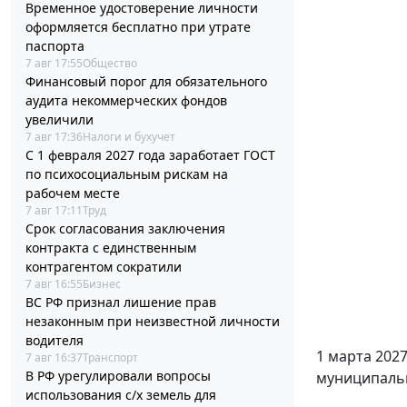
Временное удостоверение личности
оформляется бесплатно при утрате
паспорта
7 авг 17:55
Общество
Финансовый порог для обязательного
аудита некоммерческих фондов
увеличили
7 авг 17:36
Налоги и бухучет
С 1 февраля 2027 года заработает ГОСТ
по психосоциальным рискам на
рабочем месте
7 авг 17:11
Труд
Срок согласования заключения
контракта с единственным
контрагентом сократили
7 авг 16:55
Бизнес
ВС РФ признал лишение прав
незаконным при неизвестной личности
водителя
1 марта 2027
7 авг 16:37
Транспорт
В РФ урегулировали вопросы
муниципальн
использования с/х земель для