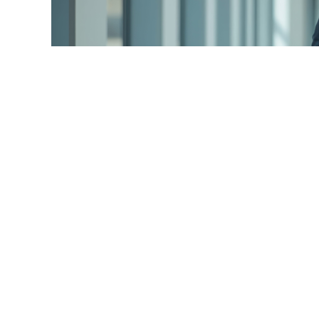
© siraphol / Фотобанк 12
ма отметили, что контрольный орган обязан уведомлят
явителей (при их наличии) и субъекты контроля. При э
гут быть приглашены эксперты, представители органов 
стоятельства, относящиеся к проведению внеплановой 
ответственно, подчеркивают авторы письма, необходимо
ведения внеплановой проверки иным лицам определяе
 о месте, дате и времени проведения внеплановой про
язанностью контрольного органа (
Письмо ФАС России от