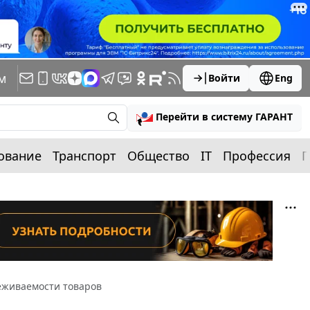
м
Войти
Eng
Перейти в систему ГАРАНТ
ование
Транспорт
Общество
IT
Профессия
П
еживаемости товаров