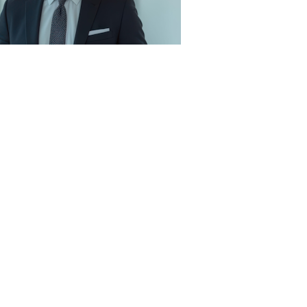
3RF.com
ь о месте, дате и времени проведения внеплановой
том на заседание комиссии по проведению внеплановой
власти, свидетели (лица, которым могут быть
проверки), в том числе победитель соответствующей
сть направления уведомления о месте, дате и
тся контрольным органом самостоятельно.
верки победителя соответствующей закупки не
 2 июля 2026 г. № ГР/67937/26
).