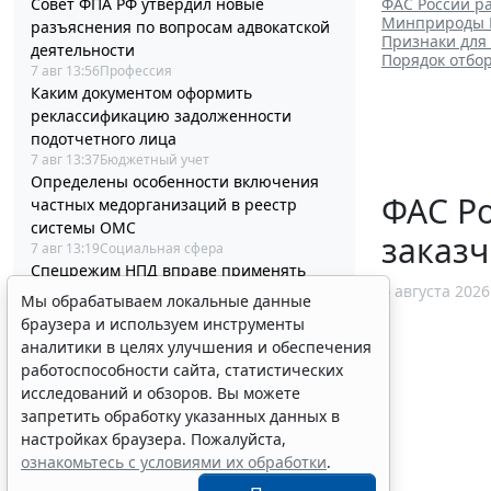
ФАС России ра
Совет ФПА РФ утвердил новые
Минприроды Р
разъяснения по вопросам адвокатской
Признаки для
деятельности
Порядок отбо
7 авг 13:56
Профессия
Каким документом оформить
реклассификацию задолженности
подотчетного лица
7 авг 13:37
Бюджетный учет
Определены особенности включения
ФАС Ро
частных медорганизаций в реестр
системы ОМС
заказч
7 авг 13:19
Социальная сфера
Спецрежим НПД вправе применять
6 августа 2026
несовершеннолетние в возрасте от 14
Мы обрабатываем локальные данные
до 18 лет
браузера и используем инструменты
7 авг 12:58
Налоги и бухучет
аналитики в целях улучшения и обеспечения
При госрегистрации судна определят
работоспособности сайта, статистических
соответствие идентифицирующим
исследований и обзоров. Вы можете
признакам
запретить обработку указанных данных в
7 авг 12:34
Транспорт
настройках браузера. Пожалуйста,
В Госдуме предложили заменить ЕГЭ
ознакомьтесь с условиями их обработки
.
аттестацией в форме государственного