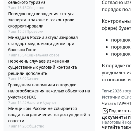
Согласно из
сельского туризма
7 авг 16:18
Общество
порядок пол
Порядок подтверждения статуса
эксперта в законе о госконтроле
Контрольный
скорректировали
сфере) будет
7 авг 15:57
Проверки
Минздрав России актуализировал
порядок 
стандарт медпомощи детям при
порядок
болезни Гоше
порядок
7 авг 15:34
Социальная сфера
Перечень случаев изменения
В порядке п
существенных условий контракта
уведомления
решили дополнить
основания и
7 авг 15:02
Бизнес
Гражданам напомнили о порядке
Теги:
2026
,
гос
налогообложения нежилых объектов на
Источник:
Си
участках ИЖС
7 авг 14:45
Налоги и бухучет
Читать ГАРАНТ
Минцифры России не собирается
Подписать
вводить ограничения на доступ детей в
Документы п
соцсети
Налоговый ко
7 авг 14:20
Общество
Читайте такж