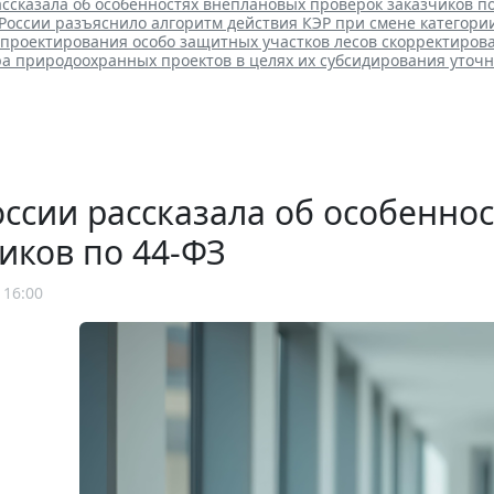
ссказала об особенностях внеплановых проверок заказчиков п
оссии разъяснило алгоритм действия КЭР при смене категори
 проектирования особо защитных участков лесов скорректиров
ра природоохранных проектов в целях их субсидирования уточ
ссии рассказала об особенно
иков по 44-ФЗ
 16:00