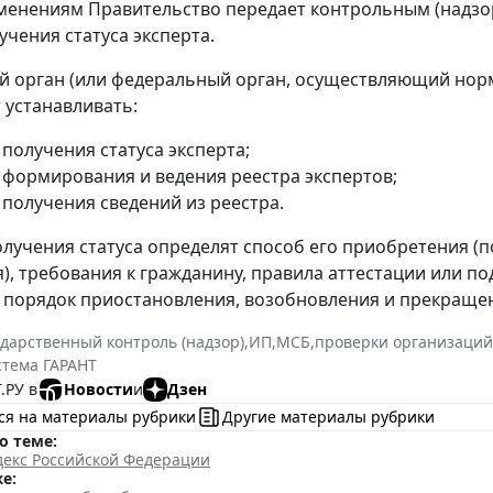
менениям Правительство передает контрольным (надзо
учения статуса эксперта.
 орган (или федеральный орган, осуществляющий нор
 устанавливать:
получения статуса эксперта;
 формирования и ведения реестра экспертов;
 получения сведений из реестра.
олучения статуса определят способ его приобретения (п
), требования к гражданину, правила аттестации или по
 порядок приостановления, возобновления и прекращени
ударственный контроль (надзор)
,
ИП
,
МСБ
,
проверки организаций
стема ГАРАНТ
.РУ в
Новости
и
Дзен
ся на материалы рубрики
Другие материалы рубрики
о теме:
декс Российской Федерации
е: