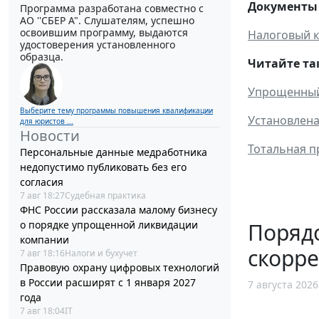
Документы 
Программа разработана совместно с
АО ''СБЕР А". Слушателям, успешно
освоившим программу, выдаются
Налоговый к
удостоверения установленного
образца.
Читайте та
Упрощенный 
Выберите тему программы повышения квалификации
Установлена
для юристов ...
Новости
Тотальная п
Персональные данные медработника
недопустимо публиковать без его
согласия
7 авг 18:27
Судебная практика
ФНС России рассказала малому бизнесу
Порядо
о порядке упрощенной ликвидации
компании
скорр
7 авг 18:16
Налоги и бухучет
Правовую охрану цифровых технологий
в России расширят с 1 января 2027
7 августа 2026
года
7 авг 18:04
IT