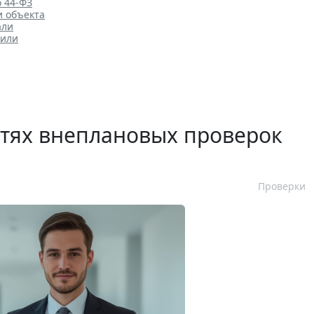
о 44-ФЗ
и объекта
али
нили
стях внеплановых проверок
Проверки