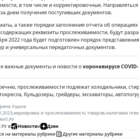
мости, в том числе и корректировочные. Направляться 
за днем получения поступивших документов.
аты, а также порядки заполнения отчета об операциях
 содержащих реквизиты прослеживаемости, будут разраб
бря 2022 года будет подготовлен порядок представлен
ур и универсальных передаточных документов.
се важные документы и новости о
коронавирусе COVID-
речню, прослеживаемости подлежат холодильники, сти
втокресла, бульдозеры, грейдеры, экскаваторы, автопог
ерина Уцына
2
,
2023
,
маркировка и прослеживаемость товаров
,
налоговая отве
АНТ.РУ
.РУ в
Новости
и
Дзен
ся на материалы рубрики
Другие материалы рубрики