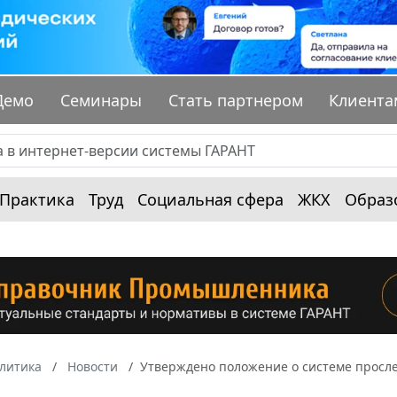
Демо
Семинары
Стать партнером
Клиента
Практика
Труд
Социальная сфера
ЖКХ
Образ
алитика
Новости
Утверждено положение о системе просл