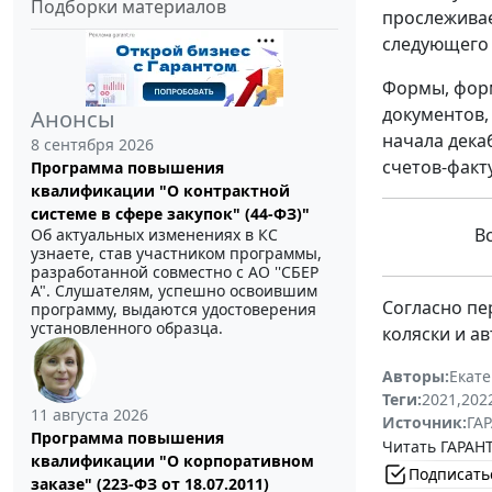
Подборки материалов
прослеживае
следующего 
Формы, форм
документов,
Анонсы
начала дека
8 сентября 2026
счетов-факт
Программа повышения
квалификации "О контрактной
системе в сфере закупок" (44-ФЗ)"
В
Об актуальных изменениях в КС
узнаете, став участником программы,
разработанной совместно с АО ''СБЕР
А". Слушателям, успешно освоившим
Согласно пе
программу, выдаются удостоверения
установленного образца.
коляски и а
Авторы:
Екат
Теги:
2021
,
202
11 августа 2026
Источник:
ГАР
Программа повышения
Читать ГАРАНТ
квалификации "О корпоративном
Подписать
заказе" (223-ФЗ от 18.07.2011)