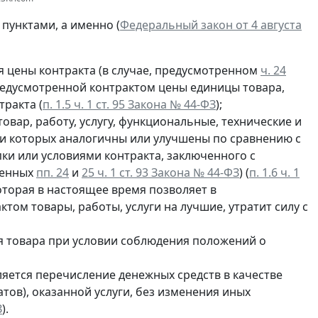
пунктами, а именно (
Федеральный закон от 4 августа
 цены контракта (в случае, предусмотренном
ч. 24
предусмотренной контрактом цены единицы товара,
тракта (
п. 1.5 ч. 1 ст. 95 Закона № 44-ФЗ
);
овар, работу, услугу, функциональные, технические и
ки которых аналогичны или улучшены по сравнению с
ки или условиями контракта, заключенного с
ленных
пп. 24
и
25 ч. 1 ст. 93 Закона № 44-ФЗ
) (
п. 1.6 ч. 1
которая в настоящее время позволяет в
ом товары, работы, услуги на лучшие, утратит силу с
 товара при условии соблюдения положений о
ляется перечисление денежных средств в качестве
тов), оказанной услуги, без изменения иных
З
).