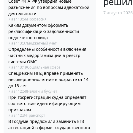
решил
Совет ФПА РФ утвердил новые
разъяснения по вопросам адвокатской
7 августа 2026
деятельности
7 авг 13:56
Профессия
Каким документом оформить
реклассификацию задолженности
подотчетного лица
7 авг 13:37
Бюджетный учет
Определены особенности включения
частных медорганизаций в реестр
системы ОМС
7 авг 13:19
Социальная сфера
Спецрежим НПД вправе применять
несовершеннолетние в возрасте от 14
до 18 лет
7 авг 12:58
Налоги и бухучет
При госрегистрации судна определят
соответствие идентифицирующим
признакам
7 авг 12:34
Транспорт
В Госдуме предложили заменить ЕГЭ
аттестацией в форме государственного