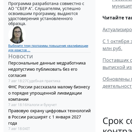
Программа разработана совместно с
муницип
АО ''СБЕР А". Слушателям, успешно
освоившим программу, выдаются
Читайте та
удостоверения установленного
образца.
Актуализиро
С 1 октября
Выберите тему программы повышения квалификации
млн руб.
для юристов ...
Новости
Поставщик с
Персональные данные медработника
выпиской из
недопустимо публиковать без его
согласия
Обновлены п
7 авг 18:27
Судебная практика
деятельност
ФНС России рассказала малому бизнесу
о порядке упрощенной ликвидации
компании
7 авг 18:16
Налоги и бухучет
Правовую охрану цифровых технологий
в России расширят с 1 января 2027
Срок с
года
контра
7 авг 18:04
IT