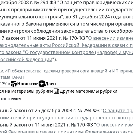
декабря 2008 г. № 294-ФЗ "О защите прав юридических л
ных предпринимателей при осуществлении государств
 муниципального контроля", до 31 декабря 2024 года вк
казанного Закона применяются в том числе при органи
ии контроля соблюдения законодательства о гособоро
 закон от 11 июня 2021 г. № 170-ФЗ "
О внесении измен
аконодательные акты Российской Федерации в связи с 
о закона "О государственном контроле (надзоре) и му
Российской Федерации
").
ки
,
ИП
,
обязательства, сделки
,
проверки организаций и ИП
,
юрли
стема ГАРАНТ
.РУ в
Новости
и
Дзен
ся на материалы рубрики
Другие материалы рубрики
по теме:
ный закон от 26 декабря 2008 г. № 294-ФЗ "
О защите пр
нимателей при осуществлении государственного контро
ный закон от 11 июня 2021 г. № 170-ФЗ "
О внесении из
кой Федерации в связи с принятием Федерального закон