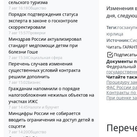
сельского туризма
Изменения 
7 авг 16:18
Общество
Порядок подтверждения статуса
дня, следую
эксперта в законе о госконтроле
скорректировали
Теги:
госзакуп
7 авг 15:57
Проверки
юрлица
Минздрав России актуализировал
Источник:
Си
стандарт медпомощи детям при
Читать ГАРАНТ
болезни Гоше
Подписать
7 авг 15:34
Социальная сфера
Документы п
Перечень случаев изменения
Федеральный з
существенных условий контракта
государствен
решили дополнить
Читайте такж
Процедуру зак
7 авг 15:02
Бизнес
ФАС России ра
Гражданам напомнили о порядке
Контракты по
налогообложения нежилых объектов на
При оценке з
участках ИЖС
7 авг 14:45
Налоги и бухучет
Минцифры России не собирается
вводить ограничения на доступ детей в
Перече
соцсети
7 авг 14:20
Общество