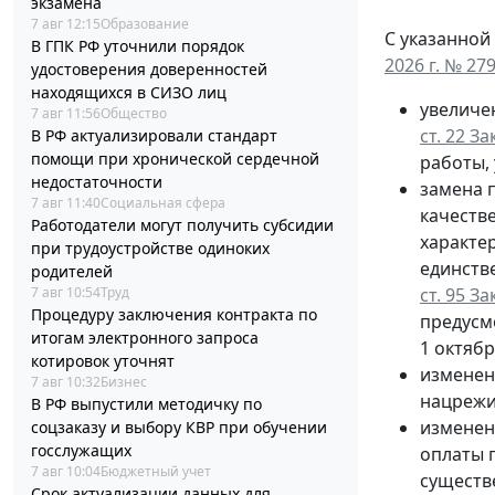
экзамена
7 авг 12:15
Образование
С указанной
В ГПК РФ уточнили порядок
2026 г. № 27
удостоверения доверенностей
находящихся в СИЗО лиц
увеличе
7 авг 11:56
Общество
ст. 22 З
В РФ актуализировали стандарт
помощи при хронической сердечной
работы, 
недостаточности
замена п
7 авг 11:40
Социальная сфера
качеств
Работодатели могут получить субсидии
характе
при трудоустройстве одиноких
единств
родителей
ст. 95 З
7 авг 10:54
Труд
Процедуру заключения контракта по
предусм
итогам электронного запроса
1 октябр
котировок уточнят
изменен
7 авг 10:32
Бизнес
нацрежи
В РФ выпустили методичку по
изменен
соцзаказу и выбору КВР при обучении
госслужащих
оплаты 
7 авг 10:04
Бюджетный учет
существ
Срок актуализации данных для