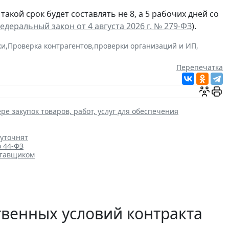
а такой срок будет составлять не 8, а 5 рабочих дней со
едеральный закон от 4 августа 2026 г. № 279-ФЗ
).
ки
,
Проверка контрагентов
,
проверки организаций и ИП
,
Перепечатка
ре закупок товаров, работ, услуг для обеспечения
 уточнят
о 44-ФЗ
ставщиком
венных условий контракта