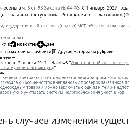
внесены в
ч. 8 ст. 93 Закона № 44-ФЗ
. С 1 января 2027 год
щего за днем поступления обращения о согласовании (
Ф
ки
,
государственный контроль (надзор)
,
МСБ
,
обязательства, сдел
стема ГАРАНТ
.РУ в
Новости
и
Дзен
ся на материалы рубрики
Другие материалы рубрики
о теме:
акон от 5 апреля 2013 г. № 44-ФЗ "
О контрактной системе в сфе
ных и муниципальных нужд
"
е:
лючения контракта по итогам электронного запроса котировок
ссказала об особенностях внеплановых проверок заказчиков п
 однородным товарам можно заключать с одним и тем же едпо
аявок нужно учитывать системы налогообложения участников
нь случаев изменения сущест