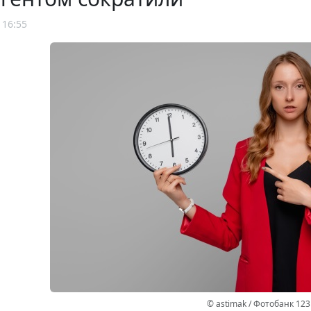
 16:55
© astimak / Фотобанк 12