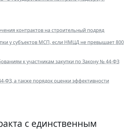
ючения контрактов на строительный подряд
упки у субъектов МСП, если НМЦД не превышает 800
ваниям к участникам закупки по Закону № 44-ФЗ
4-ФЗ, а также порядок оценки эффективности
ракта с единственным