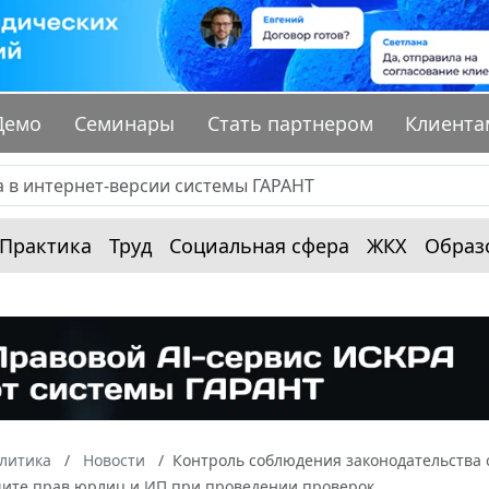
Демо
Семинары
Стать партнером
Клиента
Практика
Труд
Социальная сфера
ЖКХ
Образ
алитика
Новости
Контроль соблюдения законодательства о
щите прав юрлиц и ИП при проведении проверок