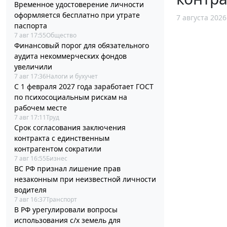
Временное удостоверение личности
оформляется бесплатно при утрате
7 августа 2026
паспорта
7 авг 17:55
Общество
Финансовый порог для обязательного
аудита некоммерческих фондов
увеличили
7 авг 17:36
Налоги и бухучет
С 1 февраля 2027 года заработает ГОСТ
по психосоциальным рискам на
рабочем месте
7 авг 17:11
Труд
Срок согласования заключения
контракта с единственным
контрагентом сократили
7 авг 16:55
Бизнес
ВС РФ признал лишение прав
незаконным при неизвестной личности
водителя
7 авг 16:37
Транспорт
В РФ урегулировали вопросы
использования с/х земель для