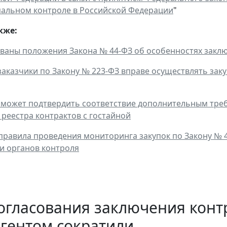
альном контроле в Российской Федерации
"
кже:
ваны положения Закона № 44-ФЗ об особенностях закл
 заказчики по Закону № 223-ФЗ вправе осуществлять зак
может подтвердить соответствие дополнительным требо
 реестра контрактов с гостайной
равила проведения мониторинга закупок по Закону № 4
и органов контроля
огласования заключения конт
гентом сократили