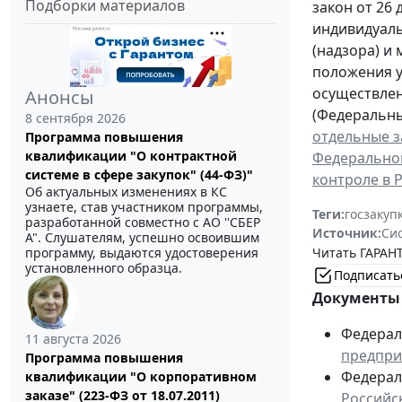
Подборки материалов
закон от 26 
индивидуаль
(надзора) и
положения у
осуществлен
Анонсы
(Федеральный
8 сентября 2026
отдельные з
Программа повышения
квалификации "О контрактной
Федеральног
системе в сфере закупок" (44-ФЗ)"
контроле в 
Об актуальных изменениях в КС
узнаете, став участником программы,
Теги:
госзакуп
разработанной совместно с АО ''СБЕР
Источник:
Си
А". Слушателям, успешно освоившим
Читать ГАРАНТ
программу, выдаются удостоверения
установленного образца.
Подписать
Документы 
Федераль
11 августа 2026
предпри
Программа повышения
Федераль
квалификации "О корпоративном
заказе" (223-ФЗ от 18.07.2011)
Российс