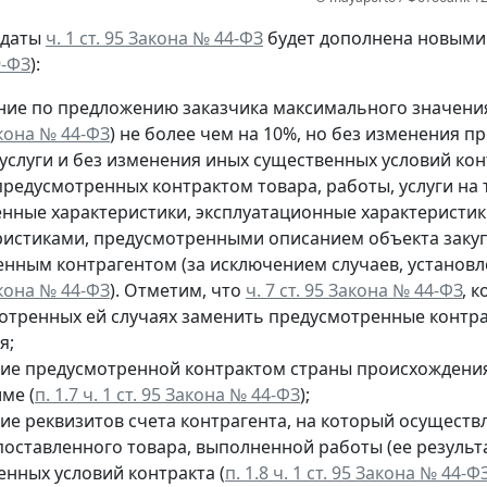
 даты
ч. 1 ст. 95 Закона № 44-ФЗ
будет дополнена новыми 
9-ФЗ
):
ние по предложению заказчика максимального значения
акона № 44-ФЗ
) не более чем на 10%, но без изменения 
услуги и без изменения иных существенных условий кон
редусмотренных контрактом товара, работы, услуги на т
енные характеристики, эксплуатационные характеристи
ристиками, предусмотренными описанием объекта закуп
енным контрагентом (за исключением случаев, установ
акона № 44-ФЗ
). Отметим, что
ч. 7 ст. 95 Закона № 44-ФЗ
, 
отренных ей случаях заменить предусмотренные контракт
я;
ие предусмотренной контрактом страны происхождения
ме (
п. 1.7 ч. 1 ст. 95 Закона № 44-ФЗ
);
ие реквизитов счета контрагента, на который осуществ
поставленного товара, выполненной работы (ее результа
енных условий контракта (
п. 1.8 ч. 1 ст. 95 Закона № 44-Ф