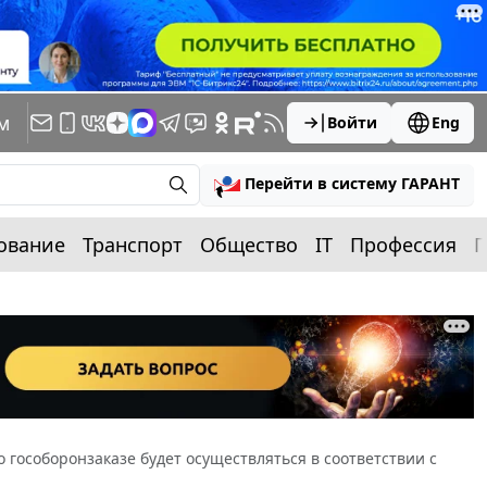
м
Войти
Eng
Перейти в систему ГАРАНТ
ование
Транспорт
Общество
IT
Профессия
П
 гособоронзаказе будет осуществляться в соответствии с