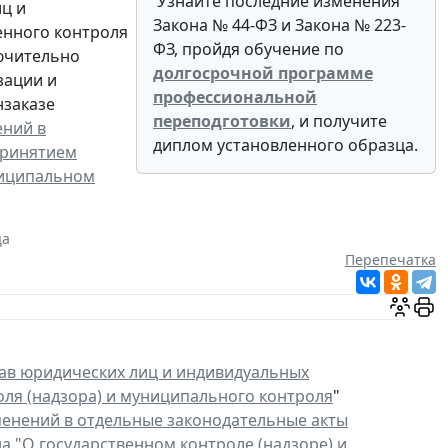
Узнайте последние изменения
иц и
Закона № 44-ФЗ и Закона № 223-
енного контроля
ФЗ, пройдя обучение по
лючительно
долгосрочной программе
зации и
профессиональной
нзаказе
переподготовки
, и получите
ений в
диплом установленного образца.
принятием
ниципальном
ца
Перепечатка
ав юридических лиц и индивидуальных
ля (надзора) и муниципального контроля
"
менений в отдельные законодательные акты
а "О государственном контроле (надзоре) и