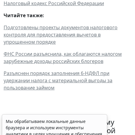
Налоговый кодекс Российской Федерации
Читайте также:
Подготовлены проекты документов налогового
контроля для предоставления вычетов в
упрощенном порядке
ФНС России разъяснила, как облагаются налогом
зарубежные доходы российских блогеров
Разъяснен порядок заполнения 6-НДФЛ при
удержании налога с материальной выгоды за
пользование займом
ФНС России рассказала малому
Мы обрабатываем локальные данные
браузера и используем инструменты
бизнесу о порядке упрощенной
аналитики в целях улучшения и обеспечения