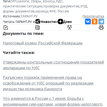
Теги:
ИП
,
налоги, сборы, взносы
,
НДС
,
практические ситуации
,
проверка документов
,
УПД
,
формы документов
,
юрлица
,
ФНС России
Источник:
ГАРАНТ.РУ
Перепечатка
Читать ГАРАНТ.РУ в
Новости
и
Дзен
Документы по теме:
Налоговый кодекс Российской Федерации
Читайте также:
Утверждены контрольные соотношения показателей
декларации по НДС
Разъяснен порядок применения права на
освобождение от НДС операций по реализации
имущества должника-банкрота
Что изменится в России с 1 июня: борьба с
анонимными сим-картами, новая форма налогового