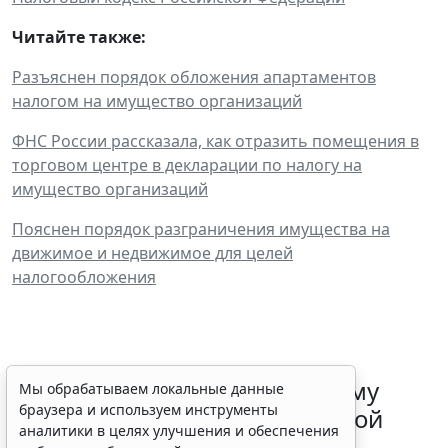
Читайте также:
Разъяснен порядок обложения апартаментов
налогом на имущество организаций
ФНС России рассказала, как отразить помещения в
торговом центре в декларации по налогу на
имущество организаций
Пояснен порядок разграничения имущества на
движимое и недвижимое для целей
налогообложения
ФНС России рассказала малому
Мы обрабатываем локальные данные
браузера и используем инструменты
бизнесу о порядке упрощенной
аналитики в целях улучшения и обеспечения
ликвидации компании