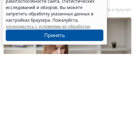
работоспособности сайта, статистических
исследований и обзоров. Вы можете
7 августа 2026 18:16
Налоги и бухучет
запретить обработку указанных данных в
настройках браузера. Пожалуйста,
ознакомьтесь с условиями их обработки
.
Принять
© treeratw/ Фотобанк 123RF.com
Налоговые органы на официальном сайте
информируют бизнес-сообщество о том, что с
введением нового упрощенного регламента