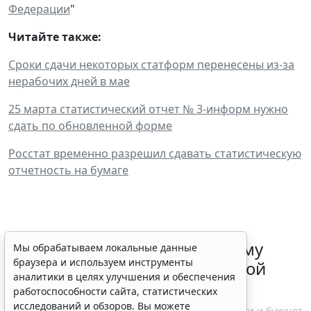
Федерации
"
Читайте также:
Сроки сдачи некоторых статформ перенесены из-за
нерабочих дней в мае
25 марта статистический отчет № 3-информ нужно
сдать по обновленной форме
Росстат временно разрешил сдавать статистическую
отчетность на бумаге
ФНС России рассказала малому
Мы обрабатываем локальные данные
браузера и используем инструменты
бизнесу о порядке упрощенной
аналитики в целях улучшения и обеспечения
ликвидации компании
работоспособности сайта, статистических
исследований и обзоров. Вы можете
7 августа 2026 18:16
Налоги и бухучет