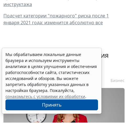
инструктажа
Подсчет категории "пожарного" риска после 1
января 2021 года: изменится абсолютно все
Срок согласования заключения
Мы обрабатываем локальные данные
браузера и используем инструменты
контракта с единственным
аналитики в целях улучшения и обеспечения
контрагентом сократили
работоспособности сайта, статистических
исследований и обзоров. Вы можете
7 августа 2026 16:55
Бизнес
запретить обработку указанных данных в
настройках браузера. Пожалуйста,
ознакомьтесь с условиями их обработки
.
Принять