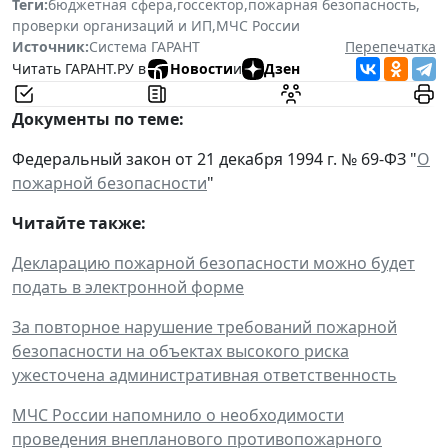
Теги:
бюджетная сфера
,
госсектор
,
пожарная безопасность
,
проверки организаций и ИП
,
МЧС России
Источник:
Система ГАРАНТ
Перепечатка
Читать ГАРАНТ.РУ в
Новости
и
Дзен
Документы по теме:
Федеральный закон от 21 декабря 1994 г. № 69-ФЗ "
О
пожарной безопасности
"
Читайте также:
Декларацию пожарной безопасности можно будет
подать в электронной форме
За повторное нарушение требований пожарной
безопасности на объектах высокого риска
ужесточена административная ответственность
МЧС России напомнило о необходимости
проведения внепланового противопожарного