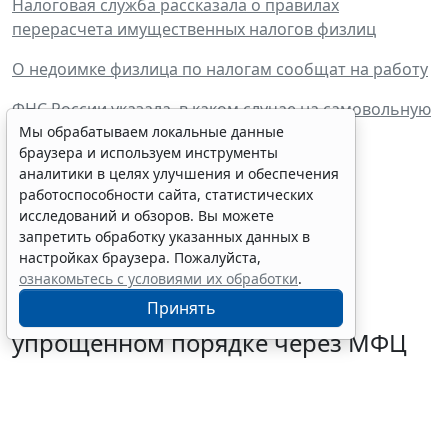
Налоговая служба рассказала о правилах
перерасчета имущественных налогов физлиц
О недоимке физлица по налогам сообщат на работу
ФНС России указала, в каком случае на самовольную
постройку будет начисляться налог
Мы обрабатываем локальные данные
браузера и используем инструменты
Подписан закон о "гаражной амнистии"
аналитики в целях улучшения и обеспечения
работоспособности сайта, статистических
исследований и обзоров. Вы можете
запретить обработку указанных данных в
настройках браузера. Пожалуйста,
ознакомьтесь с условиями их обработки
.
Граждане могут запустить
Принять
процедуру банкротства в
упрощенном порядке через МФЦ
5 августа 2026 18:27
Налоги и бухучет