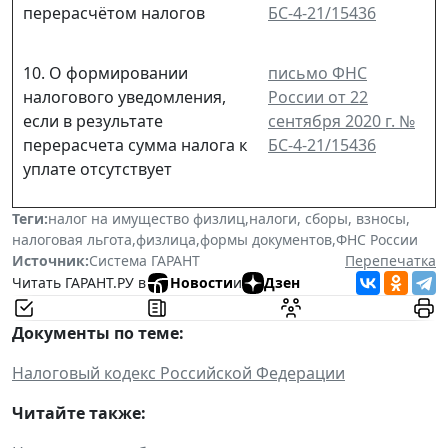
перерасчётом налогов
БС-4-21/15436
10. О формировании
письмо ФНС
налогового уведомления,
России от 22
если в результате
сентября 2020 г. №
перерасчета сумма налога к
БС-4-21/15436
уплате отсутствует
Теги:
налог на имущество физлиц
,
налоги, сборы, взносы
,
налоговая льгота
,
физлица
,
формы документов
,
ФНС России
Источник:
Система ГАРАНТ
Перепечатка
Читать ГАРАНТ.РУ в
Новости
и
Дзен
Документы по теме:
Налоговый кодекс Российской Федерации
Читайте также: