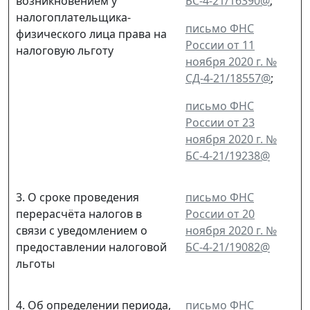
возникновением у
БС-4-21/16390@
;
налогоплательщика-
письмо ФНС
физического лица права на
России от 11
налоговую льготу
ноября 2020 г. №
СД-4-21/18557@
;
письмо ФНС
России от 23
ноября 2020 г. №
БС-4-21/19238@
3. О сроке проведения
письмо ФНС
перерасчёта налогов в
России от 20
связи с уведомлением о
ноября 2020 г. №
предоставлении налоговой
БС-4-21/19082@
льготы
4. Об определении периода,
письмо ФНС