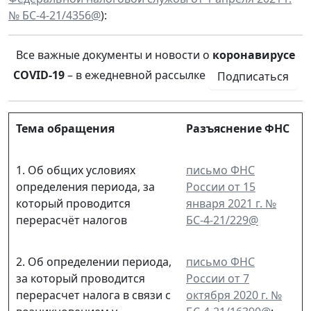
№ БС-4-21/4356@
):
Все важные документы и новости о
коронавирусе
COVID-19
– в ежедневной рассылке
Подписаться
Тема обращения
Разъяснение ФНС
1. Об общих условиях
письмо ФНС
определения периода, за
России от 15
который проводится
января 2021 г. №
перерасчёт налогов
БС-4-21/229@
2. Об определении периода,
письмо ФНС
за который проводится
России от 7
перерасчет налога в связи с
октября 2020 г. №