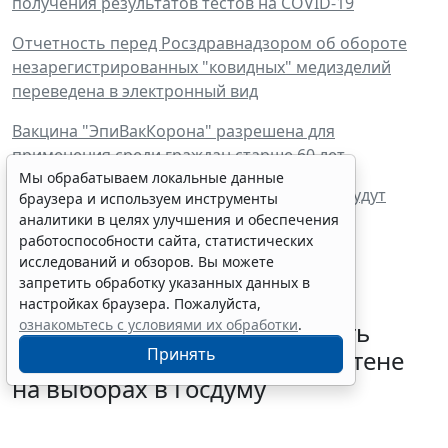
получения результатов тестов на COVID-19
Отчетность перед Росздравнадзором об обороте
незарегистрированных "ковидных" медизделий
переведена в электронный вид
Вакцина "ЭпиВакКорона" разрешена для
применения среди граждан старше 60 лет
Мы обрабатываем локальные данные
С 1 апреля работающим пенсионерам не будут
браузера и используем инструменты
выдавать карантинный больничный
аналитики в целях улучшения и обеспечения
работоспособности сайта, статистических
исследований и обзоров. Вы можете
запретить обработку указанных данных в
настройках браузера. Пожалуйста,
ознакомьтесь с условиями их обработки
.
В РФ определили очередность
Принять
размещения партий в бюллетене
на выборах в Госдуму
5 августа 2026 18:35
Общество