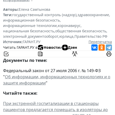
Авторы:
Елена Самтынова
Теги:
государственный контроль (надзор)
,
здравоохранение
,
информационная безопасность
,
информационные технологии
,
коронавирус
,
национальная безопасность
,
общественная безопасность
,
электронный документооборот
,
юрлица
,
Правительство РФ
Источник:
ГАРАНТ.РУ
Перепечатка
Читать ГАРАНТ.РУ в
Новости
и
Дзен
Документы по теме:
Федеральный закон от 27 июля 2006 г. № 149-ФЗ
"
Об информации, информационных технологиях и о
защите информации
"
Читайте также:
При экстренной госпитализации в стационары
пациентов предлагается помещать в изоляторы до