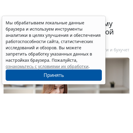
ФНС России рассказала малому
Мы обрабатываем локальные данные
браузера и используем инструменты
бизнесу о порядке упрощенной
аналитики в целях улучшения и обеспечения
ликвидации компании
работоспособности сайта, статистических
исследований и обзоров. Вы можете
7 августа 2026 18:16
Налоги и бухучет
запретить обработку указанных данных в
настройках браузера. Пожалуйста,
ознакомьтесь с условиями их обработки
.
Принять