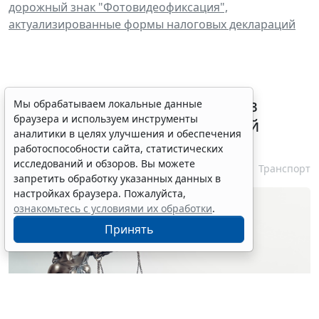
дорожный знак "Фотовидеофиксация",
актуализированные формы налоговых деклараций
ВС РФ признал лишение прав
Мы обрабатываем локальные данные
браузера и используем инструменты
незаконным при неизвестной
аналитики в целях улучшения и обеспечения
личности водителя
работоспособности сайта, статистических
исследований и обзоров. Вы можете
7 августа 2026 16:37
Транспорт
запретить обработку указанных данных в
настройках браузера. Пожалуйста,
ознакомьтесь с условиями их обработки
.
Принять