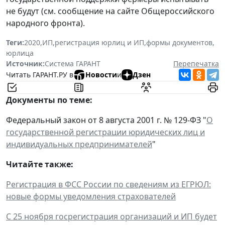
не будут (см. сообщение на сайте Общероссийского
народного фронта).
Теги:
2020
,
ИП
,
регистрация юрлиц и ИП
,
формы документов
,
юрлица
Источник:
Система ГАРАНТ
Перепечатка
Читать ГАРАНТ.РУ в
Новости
и
Дзен
Документы по теме:
Федеральный закон от 8 августа 2001 г. № 129-ФЗ "
О
государственной регистрации юридических лиц и
индивидуальных предпринимателей
"
Читайте также:
Регистрация в ФСС России по сведениям из ЕГРЮЛ:
новые формы уведомления страхователей
С 25 ноября госрегистрация организаций и ИП будет