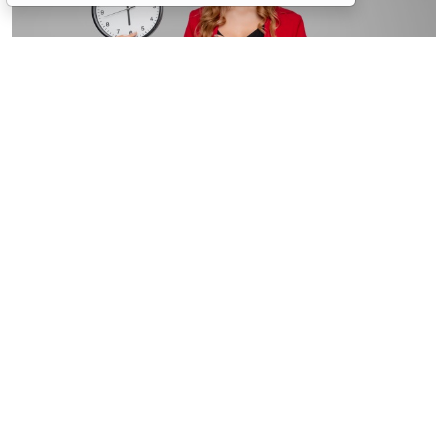
© astimak / Фотобанк 123RF.com
Изменения внесены в
ч. 8 ст. 93 Закона № 44-ФЗ
. С 1
января 2027 года такой срок будет составлять не 8, а
5 рабочих дней со дня, следующего за днем
поступления обращения о согласовании
(
Федеральный закон от 4 августа 2026 г. № 279-ФЗ
).
Теги:
госзакупки
,
государственный контроль (надзор)
,
МСБ
,
обязательства, сделки
,
Проверка контрагентов
,
проверки организаций и ИП
,
юрлица
Источник:
Система ГАРАНТ
Перепечатка
Читать ГАРАНТ.РУ в
Новости
и
Дзен