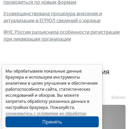
проводиться по новым формам
Усовершенствована процедура внесения и
актуализации в ЕГРЮЛ сведений о юрлице
ФНС России разъяснила особенности регистрации
при ликвидации организации
Срок согласования заключения
Мы обрабатываем локальные данные
браузера и используем инструменты
контракта с единственным
аналитики в целях улучшения и обеспечения
контрагентом сократили
работоспособности сайта, статистических
исследований и обзоров. Вы можете
7 августа 2026 16:55
Бизнес
запретить обработку указанных данных в
настройках браузера. Пожалуйста,
ознакомьтесь с условиями их обработки
.
Принять