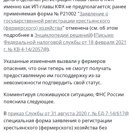
именно как ИП-главы КФХ не предполагается; ранее
применяемая форма № Р21002 "
Заявление о
государственной регистрации крестьянского
(фермерского) хозяйства
" отменена (см. об этом
подробнее в
Энциклопедии решений
) (
Письмо
Федеральной налоговой службы от 18 февраля 2021
г. № КВ-4-14/2057@
).
Указанные изменения вызвали у фермеров
опасения, что они теперь не смогут получать
предоставляемую им господдержку из-за
невозможности подтвердить свой статус.
Комментируя сложившуюся ситуацию, ФНС России
пояснила следующее.
В
приказ Службы от 31 августа 2020 г. № ЕД-7-14/617@
специальная форма заявления о регистрации
крестьянского (фермерского) хозяйства без