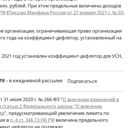
 млн. рублей. При этом предельные величины доходов
 РФ
(
Письмо Минфина России от 27 января 2021 г. № 03-
ов организации, ограничивающая право организации
его года на коэффициент-дефлятор, установленный на
 2021 год установлен коэффициент-дефлятор для УСН,
19
– в ежедневной рассылке
Подписаться
31 июля 2020 г. № 266-ФЗ "
О внесении изменений в
и статью 2 Федерального закона "О внесении
ии
", предусматривающий увеличение лимита по
ная в
п. 4 ст. 346.13 НК РФ
величина предельного
иент-дефлятор не подлежит.