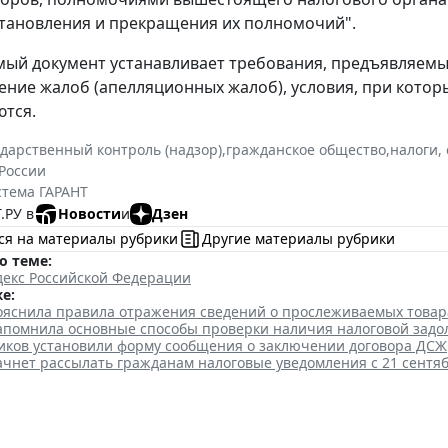
тановления и прекращения их полномочий".
ый документ устанавливает требования, предъявляем
ение жалоб (апелляционных жалоб), условия, при кот
тся.
ударственный контроль (надзор)
,
гражданское общество
,
налоги,
России
стема ГАРАНТ
.РУ в
Новости
и
Дзен
ся на материалы рубрики
Другие материалы рубрики
о теме:
декс Российской Федерации
е:
ояснила правила отражения сведений о прослеживаемых товар
апомнила основные способы проверки наличия налоговой зад
иков установили форму сообщения о заключении договора ДСЖ
ачнет рассылать гражданам налоговые уведомления с 21 сентя