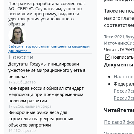
Программа разработана совместно с
АО ''СБЕР А". Слушателям, успешно
Также не по
освоившим программу, выдаются
налогоплат
удостоверения установленного
образца.
соответстве
Теги:
2021
,
бух
Источник:
Си
Выберите тему программы повышения квалификации
Читать ГАРАНТ
для юристов ...
Новости
Подписать
Депутаты Госдумы инициировали
Документы 
ужесточение миграционного учета в
Налогов
регионах
17:20
Общество
Федераль
Минздрав России обновил стандарт
Российс
медпомощи при преждевременном
Российс
половом развитии
17:02
Социальная сфера
Читайте та
Выборочные рубки леса для
строительства рекреационных
По какой фо
объектов запретили
16:41
Общество
Утверждена 