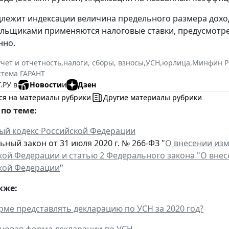
длежит индексации величина предельного размера доход
ельщиками применяются налоговые ставки, предусмот
нно.
учет и отчетность
,
налоги, сборы, взносы
,
УСН
,
юрлица
,
Минфин Р
стема ГАРАНТ
.РУ в
Новости
и
Дзен
ся на материалы рубрики
Другие материалы рубрики
по теме:
ый кодекс Российской Федерации
ный закон от 31 июля 2020 г. № 266-ФЗ "
О внесении изм
кой Федерации и статью 2 Федерального закона "О внес
кой Федерации
"
кже:
рме представлять декларацию по УСН за 2020 год?
новая форма декларации по УСН