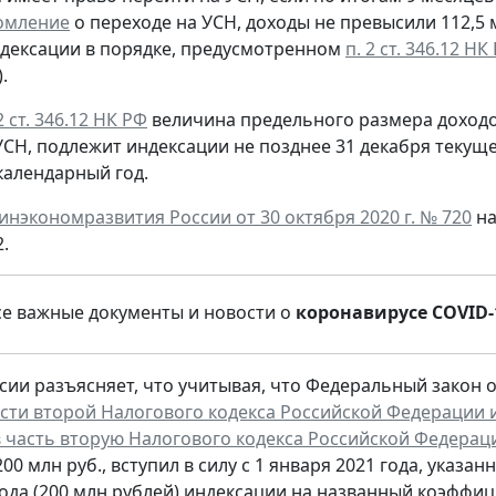
омление
о переходе на УСН, доходы не превысили 112,5
дексации в порядке, предусмотренном
п. 2 ст. 346.12 НК
).
2 ст. 346.12 НК РФ
величина предельного размера доход
УСН, подлежит индексации не позднее 31 декабря текущ
алендарный год.
нэкономразвития России от 30 октября 2020 г. № 720
на
.
се важные документы и новости о
коронавирусе COVID-
ии разъясняет, что учитывая, что Федеральный закон от 
части второй Налогового кодекса Российской Федерации 
 часть вторую Налогового кодекса Российской Федерац
00 млн руб., вступил в силу с 1 января 2021 года, указан
ода (200 млн рублей) индексации на названный коэффиц