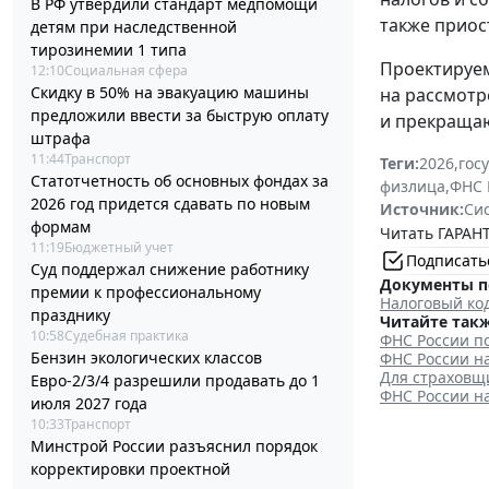
В РФ утвердили стандарт медпомощи
также приос
детям при наследственной
тирозинемии 1 типа
Проектируем
12:10
Социальная сфера
Скидку в 50% на эвакуацию машины
на рассмотр
предложили ввести за быструю оплату
и прекращаю
штрафа
11:44
Транспорт
Теги:
2026
,
гос
Статотчетность об основных фондах за
физлица
,
ФНС 
2026 год придется сдавать по новым
Источник:
Си
формам
Читать ГАРАНТ
11:19
Бюджетный учет
Подписать
Суд поддержал снижение работнику
Документы п
премии к профессиональному
Налоговый ко
празднику
Читайте такж
10:58
Судебная практика
ФНС России п
Бензин экологических классов
ФНС России н
Для страховщ
Евро-2/3/4 разрешили продавать до 1
ФНС России н
июля 2027 года
10:33
Транспорт
Минстрой России разъяснил порядок
корректировки проектной