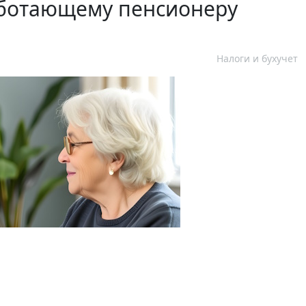
аботающему пенсионеру
Налоги и бухучет