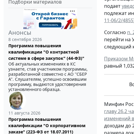
Подборки материалов
подает
увед
подлежат ин
11-06/2/4855
Анонсы
Согласно
п. 
перейти на 
8 сентября 2026
Программа повышения
следующий к
квалификации "О контрактной
Приказом Ми
системе в сфере закупок" (44-ФЗ)"
Об актуальных изменениях в КС
равный 1,032
узнаете, став участником программы,
разработанной совместно с АО ''СБЕР
А". Слушателям, успешно освоившим
В
программу, выдаются удостоверения
установленного образца.
Минфин Росс
главу 26.2 
11 августа 2026
изменений в
Программа повышения
доходам до 2
квалификации "О корпоративном
заказе" (223-ФЗ от 18.07.2011)
размера дох