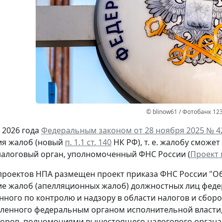
© blinow61 / Фотобанк 12
 2026 года
Федеральным законом от 28 ноября 2025 № 4
ия жалоб (новый
п. 1.1 ст. 140
НК РФ), т. е. жалобу смож
 налоговый орган, уполномоченный ФНС России (
Проект 
роектов НПА размещен проект приказа ФНС России "О
е жалоб (апелляционных жалоб) должностных лиц феде
ного по контролю и надзору в области налогов и сборо
еленного федеральным органом исполнительной власти
боров, полномочиями вышестоящего налогового органа