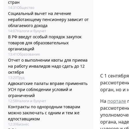
стран
14:31
Общество
Социальный вычет на лечение
неработающему пенсионеру зависит от
облагаемого дохода
14:07
Налоги и бухучет
В РФ введут особый порядок закупок
товаров для образовательных
организаций
13:41
Образование
Отчет о выполнении квоты для приема
на работу инвалидов надо сдать до 12
октября
С 1 сентября
13:20
Труд
рассмотрен
Адвокатские палаты вправе применять
орган, но и
УСН при соблюдении условий и
ограничений
На
портале
п
12:58
Налоги и бухучет
Контракты по однородным товарам
рассмотрени
можно заключать с одним и тем же
уполномочен
едпоставщиком
органа, над
12:39
Бизнес
налогов и с