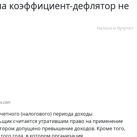
 на коэффициент-дефлятор не
Налоги и бухучет
os.com
тчетного (налогового) периода доходы
льщик считается утратившим право на применение
отором допущено превышение доходов. Кроме того,
 того года, в котором организация