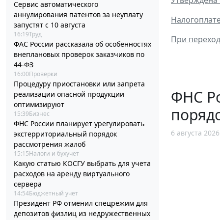
Сервис автоматического
аннулирования патентов за неуплату
Налогоплате
запустят с 10 августа
16:19
Труд
При переход
ФАС России рассказала об особенностях
внеплановых проверок заказчиков по
44-ФЗ
16:00
Проверки
Процедуру приостановки или запрета
ФНС Ро
реализации опасной продукции
оптимизируют
поряд
15:39
Бизнес
ФНС России планирует урегулировать
6 августа 2026
экстерриториальный порядок
рассмотрения жалоб
15:15
Налоги и бухучет
Какую статью КОСГУ выбрать для учета
расходов на аренду виртуального
сервера
14:54
Бюджетный учет
Президент РФ отменил спецрежим для
депозитов физлиц из недружественных