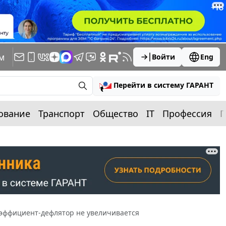
м
Войти
Eng
Перейти в систему ГАРАНТ
ование
Транспорт
Общество
IT
Профессия
П
коэффициент-дефлятор не увеличивается