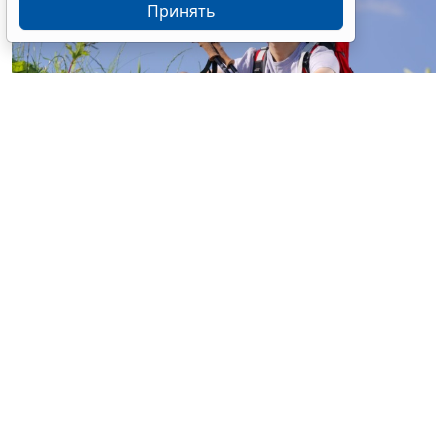
Принять
© buccaneer / Фотобанк 123RF.com
Перевод участка из земель с/х назначения, не
относящихся к землям с/х угодий, в земли особо
охраняемых территорий и объектов (земли
рекреационного назначения) для строительства
объектов сельского туризма разрешен на основании
документации по планировке территории без
принятия акта о переводе такого участка из одной
категории в другую (
Федеральный закон от 4 августа
2026 г. № 320-ФЗ
).