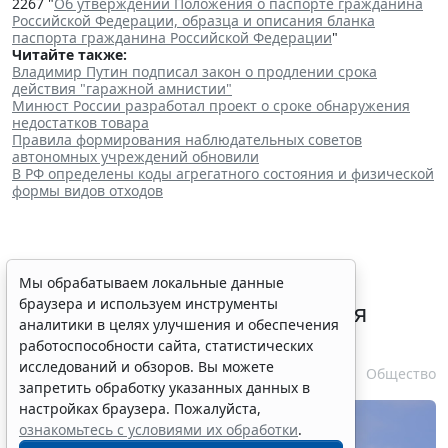
2267 "
Об утверждении Положения о паспорте гражданина
Российской Федерации, образца и описания бланка
паспорта гражданина Российской Федерации
"
Читайте также:
Владимир Путин подписал закон о продлении срока
действия "гаражной амнистии"
Минюст России разработал проект о сроке обнаружения
недостатков товара
Правила формирования наблюдательных советов
автономных учреждений обновили
В РФ определены коды агрегатного состояния и физической
формы видов отходов
В РФ урегулировали вопросы
Мы обрабатываем локальные данные
браузера и используем инструменты
использования с/х земель для
аналитики в целях улучшения и обеспечения
сельского туризма
работоспособности сайта, статистических
исследований и обзоров. Вы можете
7 августа 2026 16:18
Общество
запретить обработку указанных данных в
настройках браузера. Пожалуйста,
ознакомьтесь с условиями их обработки
.