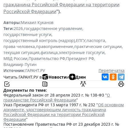
гражданина Российской Федерации на территории
Российской Федерации
").
Авторы:
Михаил Куканов
Теги:
2026
,
государственное управление
,
государственные услуги
,
государственный контроль (надзор)
,
ЕПГУ
,
паспорта
,
права человека
,
правоприменение
,
практические ситуации
,
текущая ситуация
,
физлица
,
электронные госуслуги
,
МВД России
,
Правительство РФ
,
Президент РФ
,
Владимир Путин
Источник:
ГАРАНТ.РУ
Перепечатка
Читать ГАРАНТ.РУ в
Новости
и
Дзен
Документы по теме:
Федеральный закон от 28 апреля 2023 г. № 138-ФЗ "
О
гражданстве Российской Федерации
"
Указ Президента РФ от 13 марта 1997 г. № 232 "
Об основном
документе, удостоверяющем личность гражданина
Российской Федерации на территории Российской
Федерации
"
Постановление Правительства РФ от 23 декабря 2023 г. №