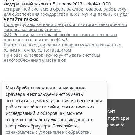
Федеральный закон от 5 апреля 2013 г. № 44-ФЗ "
О
контрактной системе в сфере закупок товаров, работ, услуг
для обеспечения государственных и муниципальных нужд
"
Читайте также:
Процедуру заключения контракта по итогам электронного
запроса котировок уточнят
ФАС России рассказала об особенностях внеплановых
проверок заказчиков по 44-ФЗ
Контракты по однородным товарам можно заключать с
одним и тем же едпоставщиком
При оценке заявок нужно учитывать системы
налогообложения участников
Мы обрабатываем локальные данные
браузера и используем инструменты
аналитики в целях улучшения и обеспечения
работоспособности сайта, статистических
© ООО "НПП "ГАРАНТ-СЕРВИС", 2026. Система ГАРАНТ
исследований и обзоров. Вы можете
выпускается с 1990 года. Компания "Гарант" и ее партнеры
запретить обработку указанных данных в
являются участниками Российской ассоциации правовой
настройках браузера. Пожалуйста,
информации ГАРАНТ.
ознакомьтесь с условиями их обработки
.