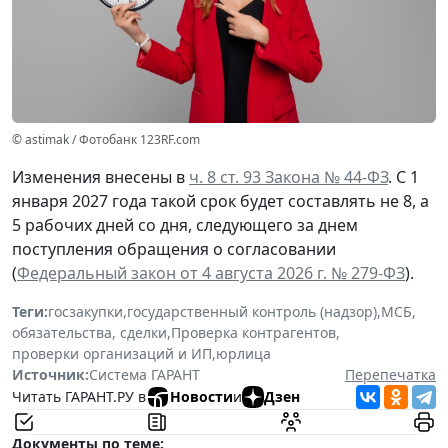
© astimak / Фотобанк 123RF.com
Изменения внесены в
ч. 8 ст. 93 Закона № 44-ФЗ
. С 1
января 2027 года такой срок будет составлять не 8, а
5 рабочих дней со дня, следующего за днем
поступления обращения о согласовании
(
Федеральный закон от 4 августа 2026 г. № 279-ФЗ
).
Теги:
госзакупки
,
государственный контроль (надзор)
,
МСБ
,
обязательства, сделки
,
Проверка контрагентов
,
проверки организаций и ИП
,
юрлица
Источник:
Система ГАРАНТ
Перепечатка
Читать ГАРАНТ.РУ в
Новости
и
Дзен
Документы по теме: