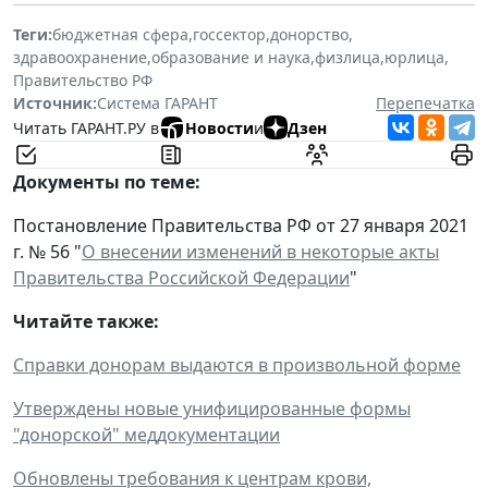
Теги:
бюджетная сфера
,
госсектор
,
донорство
,
здравоохранение
,
образование и наука
,
физлица
,
юрлица
,
Правительство РФ
Источник:
Система ГАРАНТ
Перепечатка
Читать ГАРАНТ.РУ в
Новости
и
Дзен
Документы по теме:
Постановление Правительства РФ от 27 января 2021
г. № 56 "
О внесении изменений в некоторые акты
Правительства Российской Федерации
"
Читайте также:
Справки донорам выдаются в произвольной форме
Утверждены новые унифицированные формы
"донорской" меддокументации
Обновлены требования к центрам крови,