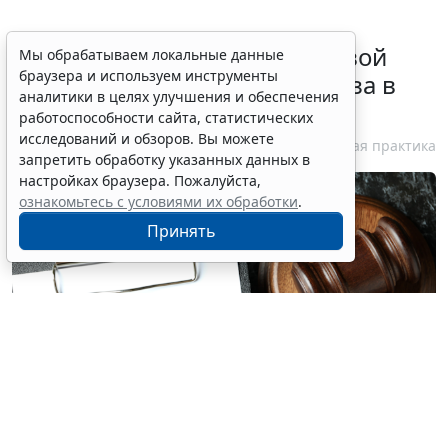
Суд обязал заключить трудовой
Мы обрабатываем локальные данные
браузера и используем инструменты
договор при признании отказа в
аналитики в целях улучшения и обеспечения
приеме незаконным
работоспособности сайта, статистических
исследований и обзоров. Вы можете
6 августа 2026 18:38
Судебная практика
запретить обработку указанных данных в
настройках браузера. Пожалуйста,
ознакомьтесь с условиями их обработки
.
Принять
© atlasfoto / Фотобанк 123RF.com