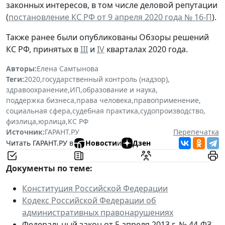
законных интересов, в том числе деловой репутации
(
постановление КС РФ от 9 апреля 2020 года № 16-П
).
Также ранее были опубликованы Обзоры решений
КС РФ, принятых в
III
и
IV
кварталах 2020 года.
Авторы:
Елена Самтынова
Теги:
2020
,
государственный контроль (надзор)
,
здравоохранение
,
ИП
,
образование и наука
,
поддержка бизнеса
,
права человека
,
правоприменение
,
социальная сфера
,
судебная практика
,
судопроизводство
,
физлица
,
юрлица
,
КС РФ
Источник:
ГАРАНТ.РУ
Перепечатка
Читать ГАРАНТ.РУ в
Новости
и
Дзен
Документы по теме:
Конституция Российской Федерации
Кодекс Российской Федерации об
административных правонарушениях
Федеральный закон от 5 апреля 2013 г. № 44-ФЗ