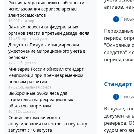
Россиянам разъяснили особенности
активов, не 
использования сервисов аренды
электросамокатов
Письм
2
18:03
Транспорт
Важные новости от федеральных
Переходные 
органов власти в третьей декаде июля
период, опр
17:46
Бюджетный учет
Депутаты Госдумы инициировали
"Основные с
ужесточение миграционного учета в
средства" к
регионах
периода явл
17:20
Общество
Минздрав России обновил стандарт
медпомощи при преждевременном
половом развитии
Стандарт
17:02
Социальная сфера
Выборочные рубки леса для
Письм
1
строительства рекреационных
объектов запретили
В случае, к
16:41
Общество
документаль
Сервис автоматического
резервов. О
аннулирования патентов за неуплату
судом его в
запустят с 10 августа