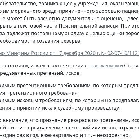
 обязательство, возникающее у учреждения, оказывающе
им морального вреда, причиненного здоровью пациент
не может быть расчетно-документально оценено, целес
крыть в текстовой части Пояснительной записки. При э
ва подлежат постоянному анализу с целью оценки вероя
необходимости создания резерва.
о Минфина России от 17 декабря 2020 г. № 02-07-10/112
претензиям, искам в соответствии с
положениями
Станд
редъявленных претензий, исков:
римым претензионным требованиям, по которым предпол
ия претензионного требования;
римым исковым требованиям, по которым не предполагае
ения о принятии иска к судебному производству.
 внимание, что признание резервов по претензиям, иск
ой жизни – предъявление претензий или исков, отраж
 один раз в год, ежеквартально и т.п. – некорректно.