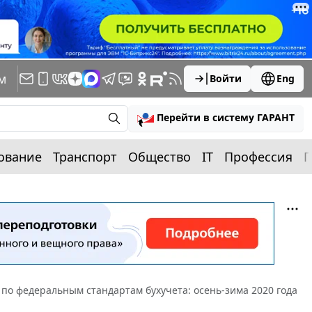
м
Войти
Eng
Перейти в систему ГАРАНТ
ование
Транспорт
Общество
IT
Профессия
П
о федеральным стандартам бухучета: осень-зима 2020 года