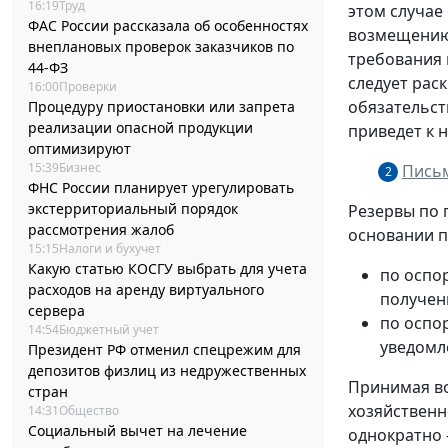
16:19
Труд
этом случае
ФАС России рассказала об особенностях
возмещению 
внеплановых проверок заказчиков по
требования 
44-ФЗ
следует рас
16:00
Проверки
обязательст
Процедуру приостановки или запрета
реализации опасной продукции
приведет к 
оптимизируют
15:39
Бизнес
Письм
2
ФНС России планирует урегулировать
экстерриториальный порядок
Резервы по 
рассмотрения жалоб
основании п
15:15
Налоги и бухучет
Какую статью КОСГУ выбрать для учета
по оспо
расходов на аренду виртуального
получен
сервера
по оспо
14:54
Бюджетный учет
уведомл
Президент РФ отменил спецрежим для
депозитов физлиц из недружественных
Принимая во
стран
хозяйственн
14:31
Общество
Социальный вычет на лечение
однократно –