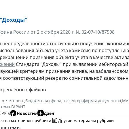
 "Доходы"
ина России от 2 октября 2020 г. № 02-07-10/87598
 неопределенности относительно получения экономиче
использования объекта учета комиссия по поступлению
рекращении признания объекта учета в качестве актива,т
ожений
Стандарта "Доходы" при выявлении дебиторской 
твующей критериям признания актива, на забалансовом
 соответствующий резерв по сомнительной задолженн
икрепленных файлов
и отчетность
,
бюджетная сфера
,
госсектор
,
формы документов
,
Ми
стема ГАРАНТ
.РУ в
Новости
и
Дзен
ся на материалы рубрики
Другие материалы рубрики
по теме: