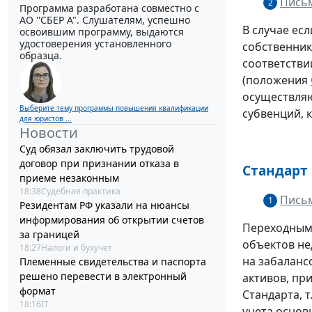
Письм
2
Программа разработана совместно с
АО ''СБЕР А". Слушателям, успешно
В случае ес
освоившим программу, выдаются
удостоверения установленного
собственник
образца.
соответстви
(положения
осуществляю
Выберите тему программы повышения квалификации
субвенций, 
для юристов ...
Новости
Суд обязал заключить трудовой
договор при признании отказа в
Стандарт
приеме незаконным
18:38
Судебная практика
Письм
1
Резидентам РФ указали на нюансы
информирования об открытии счетов
Переходным
за границей
объектов не
18:27
Налоги и бухучет
на забаланс
Племенные свидетельства и паспорта
решено перевести в электронный
активов, пр
формат
Стандарта, т
18:16
IT
учета основ