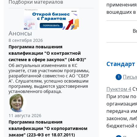
Подборки материалов
применения 
вошедших в 
Вс
Анонсы
8 сентября 2026
Программа повышения
квалификации "О контрактной
системе в сфере закупок" (44-ФЗ)"
Стандарт
Об актуальных изменениях в КС
узнаете, став участником программы,
разработанной совместно с АО ''СБЕР
Письм
1
А". Слушателям, успешно освоившим
программу, выдаются удостоверения
Пунктом 4
Ст
установленного образца.
При этом п
организаци
передача им
11 августа 2026
законом, ли
Программа повышения
бюджетной 
квалификации "О корпоративном
заказе" (223-ФЗ от 18.07.2011)