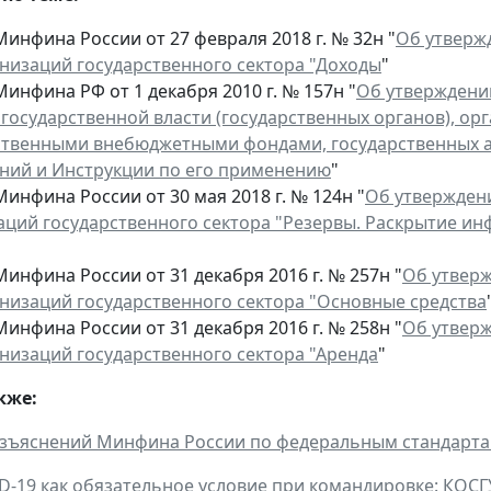
инфина России от 27 февраля 2018 г. № 32н "
Об утверж
анизаций государственного сектора "Доходы
"
инфина РФ от 1 декабря 2010 г. № 157н "
Об утверждении
 государственной власти (государственных органов), ор
ственными внебюджетными фондами, государственных а
ний и Инструкции по его применению
"
инфина России от 30 мая 2018 г. № 124н "
Об утверждени
аций государственного сектора "Резервы. Раскрытие ин
инфина России от 31 декабря 2016 г. № 257н "
Об утверж
анизаций государственного сектора "Основные средства
инфина России от 31 декабря 2016 г. № 258н "
Об утверж
анизаций государственного сектора "Аренда
"
кже:
зъяснений Минфина России по федеральным стандартам 
ID-19 как обязательное условие при командировке: КОС