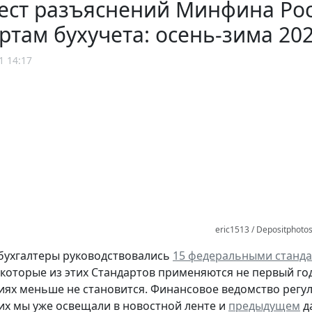
ест разъяснений Минфина Ро
ртам бухучета: осень-зима 202
1 14:17
eric1513 / Depositphoto
 бухгалтеры руководствовались
15 федеральными станд
некоторые из этих Стандартов применяются не первый го
иях меньше не становится. Финансовое ведомство регул
их мы уже освещали в новостной ленте и
предыдущем
д