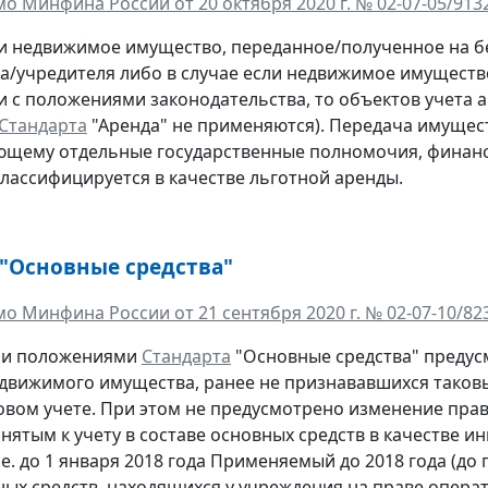
о Минфина России от 20 октября 2020 г. № 02-07-05/913
ли недвижимое имущество, переданное/полученное на б
а/учредителя либо в случае если недвижимое имуществ
и с положениями законодательства, то объектов учета 
Стандарта
"Аренда" не применяются). Передача имущес
щему отдельные государственные полномочия, финансо
классифицируется в качестве льготной аренды.
 "Основные средства"
о Минфина России от 21 сентября 2020 г. № 02-07-10/82
и положениями
Стандарта
"Основные средства" предус
движимого имущества, ранее не признававшихся таковы
овом учете. При этом не предусмотрено изменение пра
инятым к учету в составе основных средств в качестве 
.е. до 1 января 2018 года Применяемый до 2018 года (до
ных средств, находящихся у учреждения на праве опер