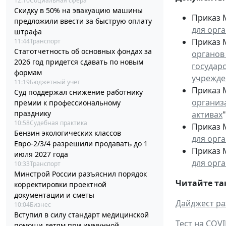
12:10
Социальная сфера
Скидку в 50% на эвакуацию машины
Приказ М
предложили ввести за быструю оплату
для орг
штрафа
Приказ М
11:44
Транспорт
Статотчетность об основных фондах за
органов
2026 год придется сдавать по новым
государ
формам
учрежде
11:19
Бюджетный учет
Приказ М
Суд поддержал снижение работнику
организ
премии к профессиональному
празднику
активах
"
10:58
Судебная практика
Приказ М
Бензин экологических классов
для орг
Евро-2/3/4 разрешили продавать до 1
Приказ М
июля 2027 года
для орг
10:33
Транспорт
Минстрой России разъяснил порядок
Читайте та
корректировки проектной
документации и сметы
Дайджест ра
10:04
Бизнес
Вступил в силу стандарт медицинской
Тест на COV
помощи детям при иммунной