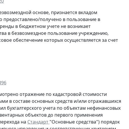
20
езвозмездной основе, признается вкладом
о предоставлено/получено в пользование в
аренды в бюджетном учете не возникает
тва в безвозмездное пользование учреждению,
вое обеспечение которых осуществляется за счет
396
мотрено отражение по кадастровой стоимости
ми в составе основных средств и/или отражавшихся
вил бухгалтерского учета по объектам нефинансовых
инвентарных объектов до первого применения
 перехода на
Стандарт
"Основные средства") порядок
ативного управления и соответствующих критериям