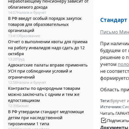
неработающему пенсионеру зависит от
облагаемого дохода
14:07
Налоги и бухучет
В РФ введут особый порядок закупок
Стандарт
товаров для образовательных
организаций
Письмо Минф
13:41
Образование
Отчет о выполнении квоты для приема
При наличии
на работу инвалидов надо сдать до 12
будущем от 
октября
решение о п
13:20
Труд
учетом
пол
Адвокатские палаты вправе применять
не соответс
УСН при соблюдении условий и
ограничений
формируется
12:58
Налоги и бухучет
Контракты по однородным товарам
Область пр
можно заключать с одним и тем же
едпоставщиком
Теги:
бухучет 
12:39
Бизнес
Источник:
Си
В РФ утвердили стандарт медпомощи
Читать ГАРАНТ
детям при наследственной
Подписать
тирозинемии 1 типа
Документы 