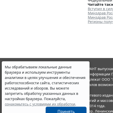
Федеральный з
Читайте такж
Вступил в си
Минздрав Рос
Минздрав Рос
Регионы получ
Мы обрабатываем локальные данные
© ООО "НПП "ГАРАНТ-СЕРВИС", 2026. Система ГАРАНТ выпускае
браузера и используем инструменты
участниками Российской ассоциации правовой информации Г
аналитики в целях улучшения и обеспечения
Все права на материалы сайта ГАРАНТ.РУ принадлежат ООО "
работоспособности сайта, статистических
Полное или частичное воспроизведение материалов возможн
исследований и обзоров. Вы можете
Правила использования портала.
запретить обработку указанных данных в
Портал ГАРАНТ.РУ зарегистрирован в качестве сетевого изда
настройках браузера. Пожалуйста,
надзору в сфере связи,информационных технологий и массо
ознакомьтесь с условиями их обработки
.
(Роскомнадзором), Эл № ФС77-58365 от 18 июня 2014 года.
ООО "НПП "ГАРАНТ-СЕРВИС", 119234, г. Москва, тер. Ленинские 
Принять