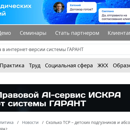
Демо
Семинары
Стать партнером
Клиента
Практика
Труд
Социальная сфера
ЖКХ
Образ
алитика
Новости
Сколько ТСР – детских подгузников и аб
ПРА?