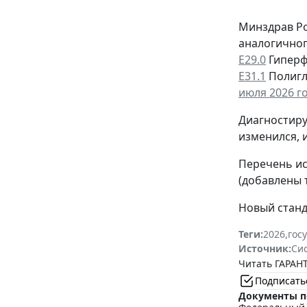
Минздрав Ро
аналогичног
Е29.0
Гиперф
Е31.1
Полигл
июля 2026 го
Диагностиру
изменился, 
Перечень ис
(добавлены 
Новый станд
Теги:
2026
,
гос
Источник:
Си
Читать ГАРАНТ
Подписать
Документы п