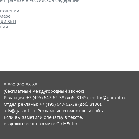
вья граждан в Российской Федерации
"
итопении
улезе
при ХБП
ений
8-800-200-88-88
(бесплатный междугородный звонок)
Редакция: +7 (495) 647-62-38 (доб. 3145),
editor@garant.ru
Отдел рекламы: +7 (495) 647-62-38 (доб. 3136),
adv@garant.ru
.
Рекламные возможности сайта
Если вы заметили опечатку в тексте,
выделите ее и нажмите Ctrl+Enter