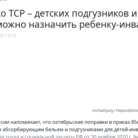
о ТСР – детских подгузников 
можно назначить ребенку-инв
20 17:15
michaeljung / Depositpho
сии напоминает, что октябрьские поправки в приказ 85
 абсорбирующим бельем и подгузниками для детей-инва
а труда и социальной защиты РФ от 30 ноября 2020 г. №