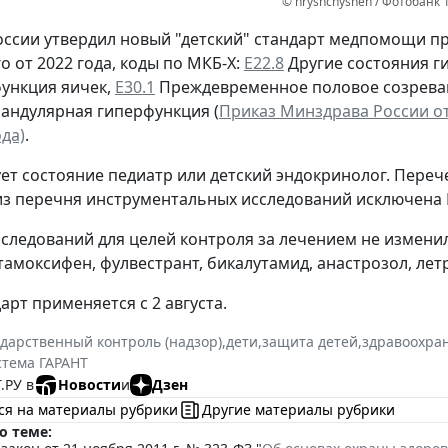
© hryshchyshen / Фотобанк 
ссии утвердил новый "детский" стандарт медпомощи 
о от 2022 года, коды по МКБ-Х:
Е22.8
Другие состояния г
ункция яичек,
Е30.1
Преждевременное половое созрева
андулярная гиперфункция (
Приказ Минздрава России от 
да)
.
ет состояние педиатр или детский эндокринолог. Пере
из перечня инструментальных исследований исключена 
следований для целей контроля за лечением не измени
тамоксифен, фулвестрант, бикалутамид, анастрозол, летр
арт применяется с 2 августа.
ударственный контроль (надзор)
,
дети
,
защита детей
,
здравоохра
стема ГАРАНТ
.РУ в
Новости
и
Дзен
ся на материалы рубрики
Другие материалы рубрики
о теме: