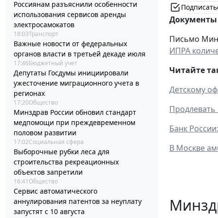
Россиянам разъяснили особенности
Подписать
использования сервисов аренды
Документы 
электросамокатов
18:03
Транспорт
Письмо Мини
Важные новости от федеральных
ИПРА количе
органов власти в третьей декаде июля
17:46
Бюджетный учет
Читайте та
Депутаты Госдумы инициировали
ужесточение миграционного учета в
Детскому оф
регионах
17:20
Общество
Продлевать 
Минздрав России обновил стандарт
медпомощи при преждевременном
Банк России
половом развитии
17:02
Социальная сфера
В Москве ам
Выборочные рубки леса для
строительства рекреационных
объектов запретили
16:41
Общество
Сервис автоматического
Минзд
аннулирования патентов за неуплату
запустят с 10 августа