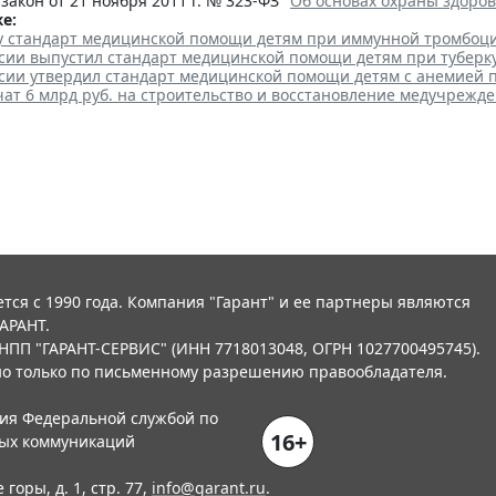
акон от 21 ноября 2011 г. № 323-ФЗ "
Об основах охраны здоро
е:
лу стандарт медицинской помощи детям при иммунной тромбоц
сии выпустил стандарт медицинской помощи детям при туберк
сии утвердил стандарт медицинской помощи детям с анемией 
ат 6 млрд руб. на строительство и восстановление медучрежд
тся с 1990 года. Компания "Гарант" и ее партнеры являются
АРАНТ.
НПП "ГАРАНТ-СЕРВИС" (ИНН 7718013048, ОГРН 1027700495745).
о только по письменному разрешению правообладателя.
ния Федеральной службой по
16+
вых коммуникаций
горы, д. 1, стр. 77,
info@garant.ru
.