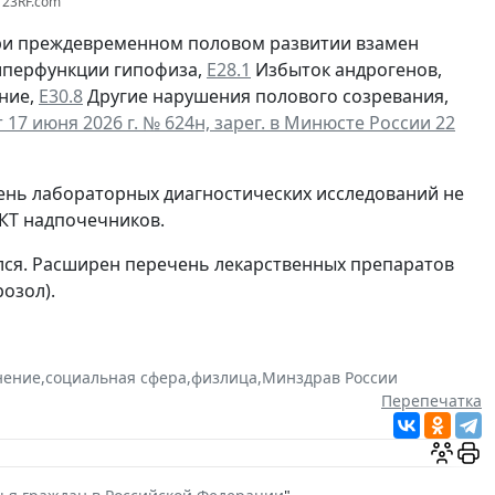
123RF.com
при преждевременном половом развитии взамен
иперфункции гипофиза,
Е28.1
Избыток андрогенов,
ние,
Е30.8
Другие нарушения полового созревания,
17 июня 2026 г. № 624н, зарег. в Минюсте России 22
чень лабораторных диагностических исследований не
КТ надпочечников.
лся. Расширен перечень лекарственных препаратов
озол).
нение
,
социальная сфера
,
физлица
,
Минздрав России
Перепечатка