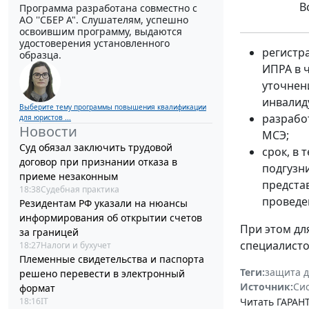
Вс
Программа разработана совместно с
АО ''СБЕР А". Слушателям, успешно
освоившим программу, выдаются
удостоверения установленного
регистр
образца.
ИПРА в 
уточнен
инвалиду
Выберите тему программы повышения квалификации
разрабо
для юристов ...
Новости
МСЭ;
Суд обязал заключить трудовой
срок, в
договор при признании отказа в
подгузн
приеме незаконным
предста
18:38
Судебная практика
проведе
Резидентам РФ указали на нюансы
информирования об открытии счетов
При этом дл
за границей
специалисто
18:27
Налоги и бухучет
Племенные свидетельства и паспорта
Теги:
защита д
решено перевести в электронный
Источник:
Си
формат
Читать ГАРАНТ
18:16
IT