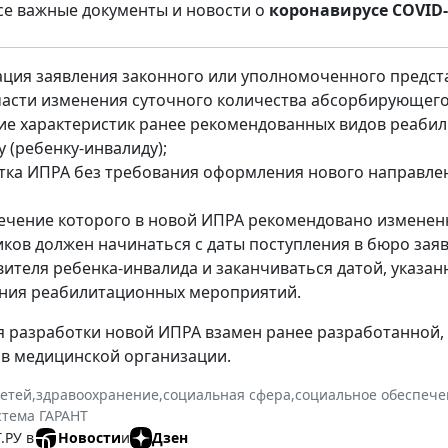
е важные документы и новости о
коронавирусе COVID-
ация заявления законного или уполномоченного предст
части изменения суточного количества абсорбирующего 
ие характеристик ранее рекомендованных видов реаби
 (ребенку-инвалиду);
тка ИПРА без требования оформления нового направле
 течение которого в новой ИПРА рекомендовано измене
иков должен начинаться с даты поступления в бюро за
вителя ребенка-инвалида и заканчиваться датой, указа
ния реабилитационных мероприятий.
я разработки новой ИПРА взамен ранее разработанной, с
в медицинской организации.
етей
,
здравоохранение
,
социальная сфера
,
социальное обеспече
стема ГАРАНТ
.РУ в
Новости
и
Дзен