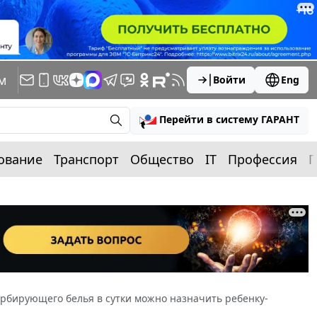
м
Войти
Eng
Перейти в систему ГАРАНТ
ование
Транспорт
Общество
IT
Профессия
П
сорбирующего белья в сутки можно назначить ребенку-