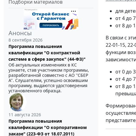
Подборки материалов
для дете
от 4 до 
от 8 до 
Анонсы
В связи с эт
8 сентября 2026
22-01-15, 2
Программа повышения
функции воз
квалификации "О контрактной
зависимости
системе в сфере закупок" (44-ФЗ)"
Об актуальных изменениях в КС
узнаете, став участником программы,
от 0 до 
разработанной совместно с АО ''СБЕР
от 4 до 
А". Слушателям, успешно освоившим
программу, выдаются удостоверения
от 8 до 
установленного образца.
превыша
Формировани
осуществляе
11 августа 2026
представите
Программа повышения
квалификации "О корпоративном
заказе" (223-ФЗ от 18.07.2011)