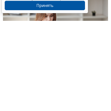
Принять
© treeratw/ Фотобанк 123RF.com
Налоговые органы на официальном сайте
информируют бизнес-сообщество о том, что с
введением нового упрощенного регламента
процедура прекращения деятельности организации
занимает 3,5 месяца.
Этой возможностью может воспользоваться