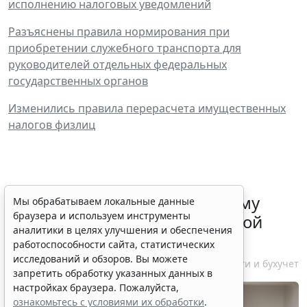
исполнению налоговых уведомлений
Разъяснены правила нормирования при
приобретении служебного транспорта для
руководителей отдельных федеральных
государственных органов
Изменились правила перерасчета имущественных
налогов физлиц
ФНС России рассказала малому
Мы обрабатываем локальные данные
браузера и используем инструменты
бизнесу о порядке упрощенной
аналитики в целях улучшения и обеспечения
ликвидации компании
работоспособности сайта, статистических
исследований и обзоров. Вы можете
7 августа 2026 18:16
Налоги и бухучет
запретить обработку указанных данных в
настройках браузера. Пожалуйста,
ознакомьтесь с условиями их обработки
.