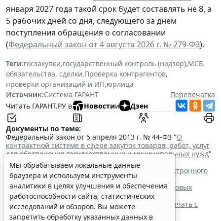
января 2027 года такой срок будет составлять не 8, а
5 рабочих дней со дня, следующего за днем
поступления обращения о согласовании
(
Федеральный закон от 4 августа 2026 г. № 279-ФЗ
).
Теги:
госзакупки
,
государственный контроль (надзор)
,
МСБ
,
обязательства, сделки
,
Проверка контрагентов
,
проверки организаций и ИП
,
юрлица
Источник:
Система ГАРАНТ
Перепечатка
Читать ГАРАНТ.РУ в
Новости
и
Дзен
Документы по теме:
Федеральный закон от 5 апреля 2013 г. № 44-ФЗ "
О
контрактной системе в сфере закупок товаров, работ, услуг
для обеспечения государственных и муниципальных нужд
"
Читайте также:
Мы обрабатываем локальные данные
Процедуру заключения контракта по итогам электронного
браузера и используем инструменты
запроса котировок уточнят
аналитики в целях улучшения и обеспечения
ФАС России рассказала об особенностях внеплановых
проверок заказчиков по 44-ФЗ
работоспособности сайта, статистических
Контракты по однородным товарам можно заключать с
исследований и обзоров. Вы можете
одним и тем же едпоставщиком
запретить обработку указанных данных в
При оценке заявок нужно учитывать системы