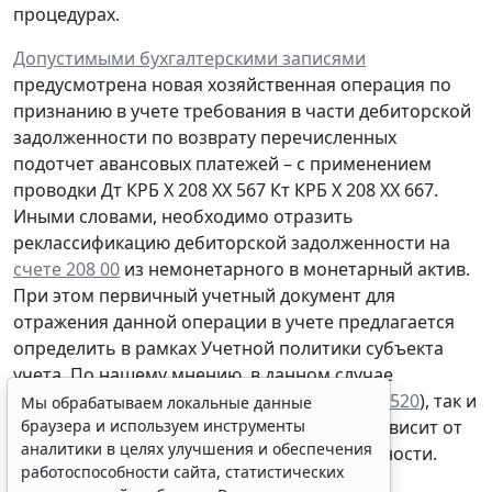
процедурах.
Допустимыми бухгалтерскими записями
предусмотрена
новая
хозяйственная операция по
признанию
в учете
требования
в части дебиторской
задолженности
по возврату
перечисленных
подотчет авансовых платежей – с применением
проводки
Дт
КРБ Х 208 ХХ 567
Кт
КРБ Х 208 ХХ 667.
Иными словами, необходимо отразить
реклассификацию дебиторской задолженности на
счете 208 00
из немонетарного в монетарный актив.
При этом первичный учетный документ для
отражения данной операции в учете предлагается
определить в рамках Учетной политики субъекта
учета. По нашему мнению, в данном случае
допустимо применение как Отчета (
ф. 0504520
), так и
Мы обрабатываем локальные данные
браузера и используем инструменты
Бухгалтерской справки
(
ф. 0504833
) – все зависит от
аналитики в целях улучшения и обеспечения
оснований для признания такой задолженности.
работоспособности сайта, статистических