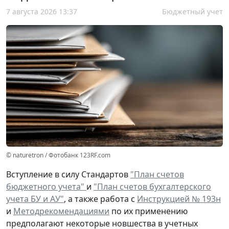
7 августа 2026 13:37
Бюджетный учет
© naturetron / Фотобанк 123RF.com
Вступление в силу Стандартов
"План счетов
бюджетного учета"
и
"План счетов бухгалтерского
учета БУ и АУ"
, а также работа с
Инструкцией № 193н
и
Методрекомендациями
по их применению
предполагают некоторые новшества в учетных