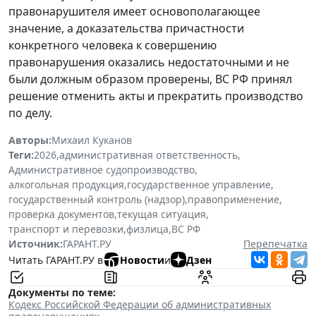
правонарушителя имеет основополагающее
значение, а доказательства причастности
конкретного человека к совершению
правонарушения оказались недостаточными и не
были должным образом проверены, ВС РФ принял
решение отменить акты и прекратить производство
по делу.
Авторы:
Михаил Куканов
Теги:
2026
,
административная ответственность
,
Административное судопроизводство
,
алкогольная продукция
,
государственное управление
,
государственный контроль (надзор)
,
правоприменение
,
проверка документов
,
текущая ситуация
,
транспорт и перевозки
,
физлица
,
ВС РФ
Источник:
ГАРАНТ.РУ
Перепечатка
Читать ГАРАНТ.РУ в
Новости
и
Дзен
Документы по теме:
Кодекс Российской Федерации об административных