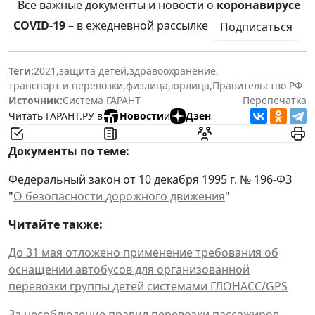
Все важные документы и новости о
коронавирусе
COVID-19
– в ежедневной рассылке
Подписаться
Теги:
2021
,
защита детей
,
здравоохранение
,
транспорт и перевозки
,
физлица
,
юрлица
,
Правительство РФ
Источник:
Система ГАРАНТ
Перепечатка
Читать ГАРАНТ.РУ в
Новости
и
Дзен
Документы по теме:
Федеральный закон от 10 декабря 1995 г. № 196-ФЗ
"
О безопасности дорожного движения
"
Читайте также:
До 31 мая отложено применение требования об
оснащении автобусов для организованной
перевозки группы детей системами ГЛОНАСС/GPS
За несоблюдение правил перевозки пассажиров