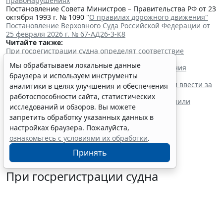
правонарушениях
Постановление Совета Министров – Правительства РФ от 23
октября 1993 г. № 1090 "
О правилах дорожного движения"
Постановление Верховного Суда Российской Федерации от
25 февраля 2026 г. № 67-АД26-3-К8
Читайте также:
При госрегистрации судна определят соответствие
идентифицирующим признакам
Мы обрабатываем локальные данные
Россиянам разъяснили особенности использования
браузера и используем инструменты
сервисов аренды электросамокатов
Скидку в 50% на эвакуацию машины предложили ввести за
аналитики в целях улучшения и обеспечения
быструю оплату штрафа
работоспособности сайта, статистических
Бензин экологических классов Евро-2/3/4 разрешили
исследований и обзоров. Вы можете
продавать до 1 июля 2027 года
запретить обработку указанных данных в
настройках браузера. Пожалуйста,
ознакомьтесь с условиями их обработки
.
Принять
При госрегистрации судна
определят соответствие
идентифицирующим признакам
7 августа 2026 12:34
Транспорт