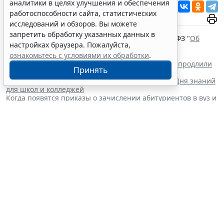
аналитики в целях улучшения и обеспечения
Читать ГАРАНТ.РУ в
Новости
и
Дзен
работоспособности сайта, статистических
исследований и обзоров. Вы можете
Документы по теме:
запретить обработку указанных данных в
Федеральный закон от 29 декабря 2012 г. № 273-ФЗ "
Об
настройках браузера. Пожалуйста,
образовании в Российской Федерации
"
ознакомьтесь с условиями их обработки
.
Читайте также:
Срок действия правил поступления в техникумы продлили
Принять
до 1 сентября 2032 года
Минпросвещения России определило тематику Дня знаний
для школ и колледжей
Когда появятся приказы о зачислении абитуриентов в вуз и
где их искать
Вузы должны отчитаться о затратах на деятельность за
2025 год до 7 августа
Срок действия правил поступления
в техникумы продлили до 1
сентября 2032 года
31 июля 2026 17:00
Образование