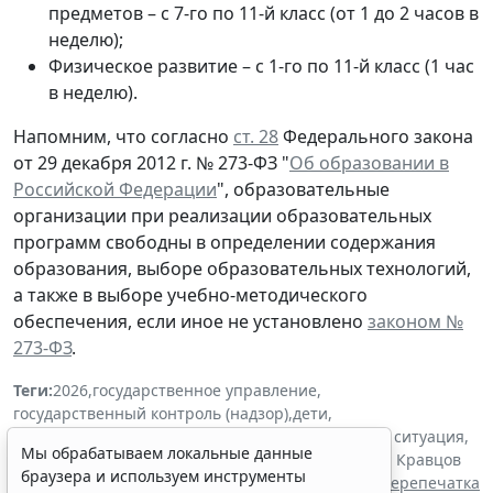
предметов – с 7-го по 11-й класс (от 1 до 2 часов в
неделю);
Физическое развитие – с 1-го по 11-й класс (1 час
в неделю).
Напомним, что согласно
ст. 28
Федерального закона
от 29 декабря 2012 г. № 273-ФЗ "
Об образовании в
Российской Федерации
", образовательные
организации при реализации образовательных
программ свободны в определении содержания
образования, выборе образовательных технологий,
а также в выборе учебно-методического
обеспечения, если иное не установлено
законом №
273-ФЗ
.
Теги:
2026
,
государственное управление
,
государственный контроль (надзор)
,
дети
,
образование и наука
,
правоприменение
,
текущая ситуация
,
Мы обрабатываем локальные данные
физлица
,
школа
,
Минпросвещения России
,
Сергей Кравцов
браузера и используем инструменты
Источник:
ГАРАНТ.РУ
Перепечатка