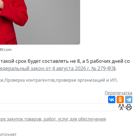
3RF.com
а такой срок будет составлять не 8, а 5 рабочих дней со
едеральный закон от 4 августа 2026 г. № 279-ФЗ
).
ки
,
Проверка контрагентов
,
проверки организаций и ИП
,
Перепечатка
ре закупок товаров, работ, услуг для обеспечения
 уточнят