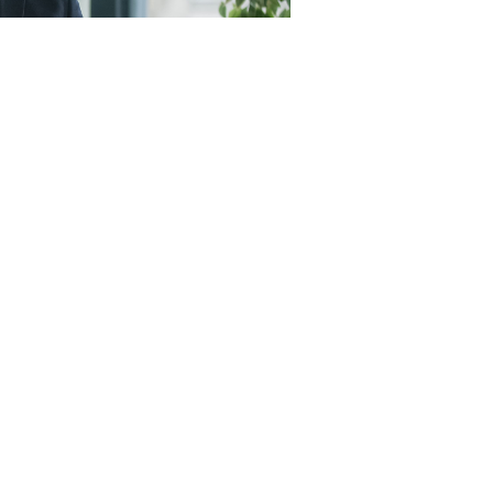
23RF.com
пунктами, а именно (
Федеральный закон от 4 августа
 цены контракта (в случае, предусмотренном
ч. 24
предусмотренной контрактом цены единицы товара,
тракта (
п. 1.5 ч. 1 ст. 95 Закона № 44-ФЗ
);
овар, работу, услугу, функциональные, технические и
ки которых аналогичны или улучшены по сравнению с
ки или условиями контракта, заключенного с
ленных
пп. 24
и
25 ч. 1 ст. 93 Закона № 44-ФЗ
) (
п. 1.6 ч. 1
которая в настоящее время позволяет в