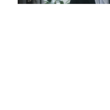
© mayaporto / Фотобанк 1
 даты
ч. 1 ст. 95 Закона № 44-ФЗ
будет дополнена новыми 
9-ФЗ
):
ние по предложению заказчика максимального значения
акона № 44-ФЗ
) не более чем на 10%, но без изменения 
услуги и без изменения иных существенных условий кон
редусмотренных контрактом товара, работы, услуги на т
енные характеристики, эксплуатационные характеристи
ристиками, предусмотренными описанием объекта закуп
енным контрагентом (за исключением случаев, установ
акона № 44-ФЗ
). Отметим, что
ч. 7 ст. 95 Закона № 44-ФЗ
, 