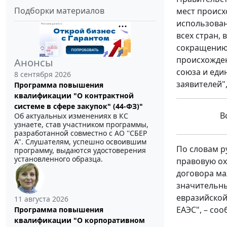
Подборки материалов
мест происх
использован
всех стран,
сокращению 
происхожден
Анонсы
союза и еди
8 сентября 2026
заявителей"
Программа повышения
квалификации "О контрактной
системе в сфере закупок" (44-ФЗ)"
Вс
Об актуальных изменениях в КС
узнаете, став участником программы,
разработанной совместно с АО ''СБЕР
А". Слушателям, успешно освоившим
По словам р
программу, выдаются удостоверения
установленного образца.
правовую ох
договора ма
значительны
евразийской
11 августа 2026
ЕАЭС", – со
Программа повышения
квалификации "О корпоративном