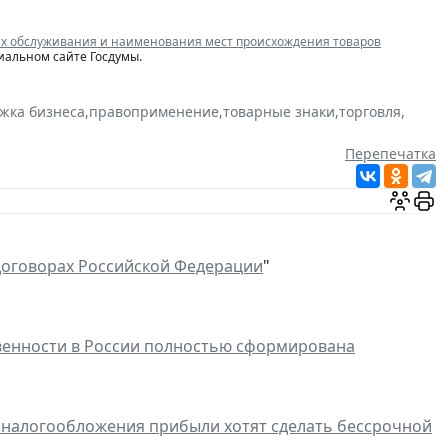
ках обслуживания и наименования мест происхождения товаров
иальном сайте Госдумы.
жка бизнеса
,
правоприменение
,
товарные знаки
,
торговля
,
Перепечатка
оговорах Российской Федерации
"
твенности в России полностью сформирована
 налогообложения прибыли хотят сделать бессрочной