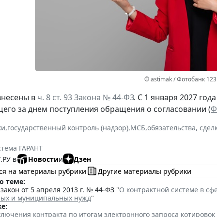
© astimak / Фотобанк 12
внесены в
ч. 8 ст. 93 Закона № 44-ФЗ
. С 1 января 2027 год
щего за днем поступления обращения о согласовании (
Ф
ки
,
государственный контроль (надзор)
,
МСБ
,
обязательства, сдел
стема ГАРАНТ
.РУ в
Новости
и
Дзен
ся на материалы рубрики
Другие материалы рубрики
о теме:
акон от 5 апреля 2013 г. № 44-ФЗ "
О контрактной системе в сфе
ных и муниципальных нужд
"
е:
лючения контракта по итогам электронного запроса котировок