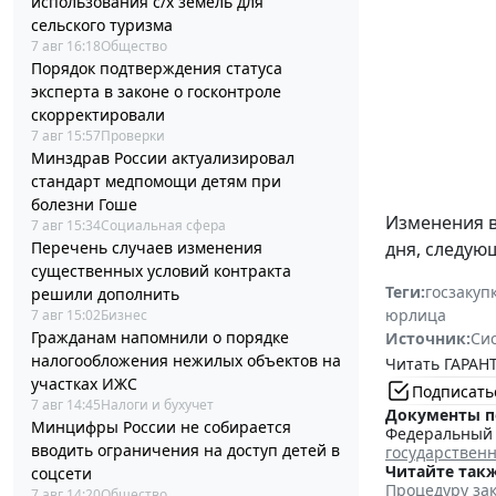
использования с/х земель для
сельского туризма
7 авг 16:18
Общество
Порядок подтверждения статуса
эксперта в законе о госконтроле
скорректировали
7 авг 15:57
Проверки
Минздрав России актуализировал
стандарт медпомощи детям при
болезни Гоше
Изменения 
7 авг 15:34
Социальная сфера
Перечень случаев изменения
дня, следую
существенных условий контракта
Теги:
госзакуп
решили дополнить
юрлица
7 авг 15:02
Бизнес
Гражданам напомнили о порядке
Источник:
Си
налогообложения нежилых объектов на
Читать ГАРАНТ
участках ИЖС
Подписать
7 авг 14:45
Налоги и бухучет
Документы п
Минцифры России не собирается
Федеральный з
вводить ограничения на доступ детей в
государствен
Читайте такж
соцсети
Процедуру зак
7 авг 14:20
Общество