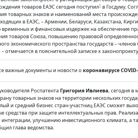
1
ождения товаров ЕАЭС сегодня поступил
в Госдуму. Сог
ия товарных знаков и наименований места происхожден
 входящих в ЕАЭС, – Армении, Беларуси, Казахстана, Кир
временных и финансовых издержек на обеспечение пр
ия товаров Союза, повышению правовой определенност
ного экономического пространства государств – членов
, – отмечается в пояснительной записке к законопроекту
е важные документы и новости о
коронавирусе COVID-
уководителя Роспатента
Григория Ивлиева
, сегодня в
рану товарных знаков на территории нескольких госуд
лый и средний бизнес стран-участниц ЕАЭС сможет выхо
е средства при защите интеллектуальных прав. Реализ
 интеграции, улучшению инвестиционного климата, а т
общил глава ведомства.