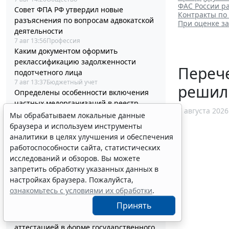
ФАС России ра
Совет ФПА РФ утвердил новые
Контракты по
разъяснения по вопросам адвокатской
При оценке з
деятельности
7 авг 13:56
Профессия
Каким документом оформить
реклассификацию задолженности
Перече
подотчетного лица
7 авг 13:37
Бюджетный учет
решил
Определены особенности включения
частных медорганизаций в реестр
7 августа 2026
системы ОМС
Мы обрабатываем локальные данные
7 авг 13:19
Социальная сфера
браузера и используем инструменты
Спецрежим НПД вправе применять
аналитики в целях улучшения и обеспечения
несовершеннолетние в возрасте от 14
работоспособности сайта, статистических
до 18 лет
исследований и обзоров. Вы можете
7 авг 12:58
Налоги и бухучет
запретить обработку указанных данных в
При госрегистрации судна определят
настройках браузера. Пожалуйста,
соответствие идентифицирующим
ознакомьтесь с условиями их обработки
.
признакам
Принять
7 авг 12:34
Транспорт
В Госдуме предложили заменить ЕГЭ
аттестацией в форме государственного