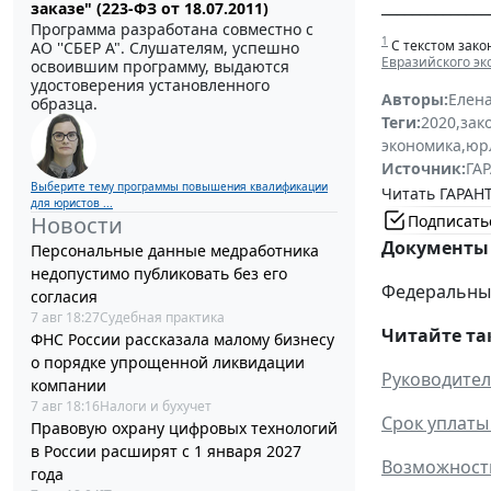
______________
заказе" (223-ФЗ от 18.07.2011)
Программа разработана совместно с
1
С текстом зако
АО ''СБЕР А". Слушателям, успешно
Евразийского эк
освоившим программу, выдаются
удостоверения установленного
Авторы:
Елен
образца.
Теги:
2020
,
зак
экономика
,
юр
Источник:
ГАР
Выберите тему программы повышения квалификации
Читать ГАРАНТ
для юристов ...
Подписать
Новости
Документы 
Персональные данные медработника
недопустимо публиковать без его
Федеральный 
согласия
7 авг 18:27
Судебная практика
Читайте та
ФНС России рассказала малому бизнесу
о порядке упрощенной ликвидации
Руководител
компании
7 авг 18:16
Налоги и бухучет
Срок уплаты
Правовую охрану цифровых технологий
в России расширят с 1 января 2027
Возможность
года