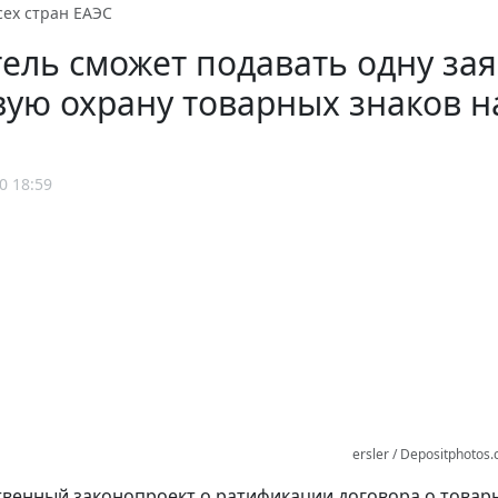
сех стран ЕАЭС
ель сможет подавать одну зая
ую охрану товарных знаков н
0 18:59
ersler / Depositphotos
венный законопроект о ратификации договора о товарн