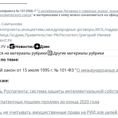
_______________
нопроекта № 1013566-7 "
О ратификации Договора о товарных знаках, зна
ономического союза
" и материалами к нему можно ознакомиться на офиц
а Самтынова
онопроекты
,
инициативы
,
международные договоры
,
МСБ
,
поддер
лица
,
Госдума
,
Правительство РФ
,
Роспатент
,
Григорий Ивлиев
АНТ.РУ
.РУ в
Новости
и
Дзен
ся на материалы рубрики
Другие материалы рубрики
по теме:
закон от 15 июля 1995 г. № 101-ФЗ "
О международных д
кже:
ь Роспатента: система защиты интеллектуальной собс
 патентных пошлин продлен до конца 2020 года
 не учитывать имущественные права на РИД для целей