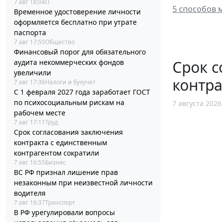
7 авг 18:04
IT
5 способов 
Временное удостоверение личности
оформляется бесплатно при утрате
паспорта
7 авг 17:55
Общество
Финансовый порог для обязательного
Срок с
аудита некоммерческих фондов
увеличили
контра
7 авг 17:36
Налоги и бухучет
С 1 февраля 2027 года заработает ГОСТ
по психосоциальным рискам на
7 августа 2026
рабочем месте
7 авг 17:11
Труд
Срок согласования заключения
контракта с единственным
контрагентом сократили
7 авг 16:55
Бизнес
ВС РФ признал лишение прав
незаконным при неизвестной личности
водителя
7 авг 16:37
Транспорт
В РФ урегулировали вопросы