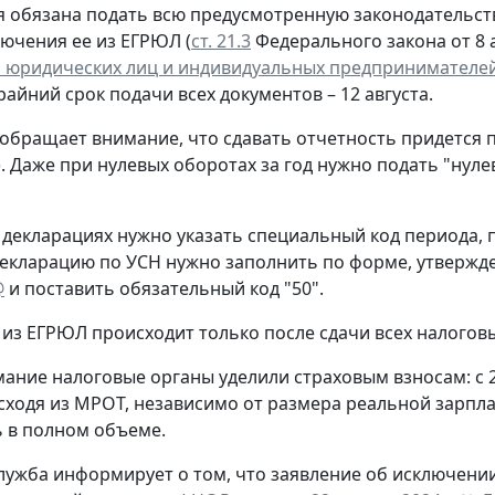
 обязана подать всю предусмотренную законодательств
лючения ее из ЕГРЮЛ (
ст. 21.3
Федерального закона от 8 а
 юридических лиц и индивидуальных предпринимателе
крайний срок подачи всех документов – 12 августа.
обращает внимание, что сдавать отчетность придется 
. Даже при нулевых оборотах за год нужно подать "нул
 декларациях нужно указать специальный код периода
екларацию по УСН нужно заполнить по форме, утверж
@
и поставить обязательный код "50".
из ЕГРЮЛ происходит только после сдачи всех налогов
ание налоговые органы уделили страховым взносам: с 
сходя из МРОТ, независимо от размера реальной зарпла
 в полном объеме.
лужба информирует о том, что заявление об исключени