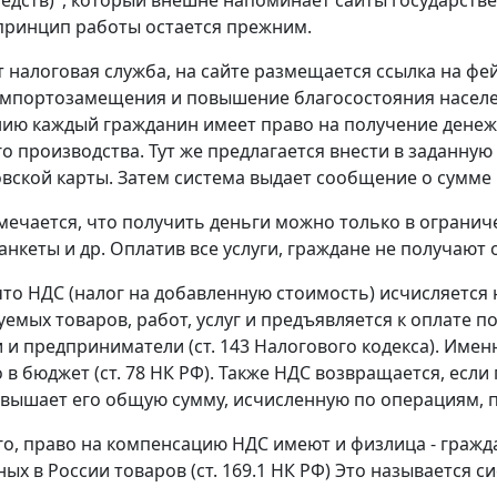
 принцип работы остается прежним.
т налоговая служба, на сайте размещается ссылка на ф
мпортозамещения и повышение благосостояния населения
ию каждый гражданин имеет право на получение денеж
о производства. Тут же предлагается внести в заданну
вской карты. Затем система выдает сообщение о сумме
мечается, что получить деньги можно только в ограниче
анкеты и др. Оплатив все услуги, граждане не получа
то НДС (налог на добавленную стоимость) исчисляетс
уемых товаров, работ, услуг и предъявляется к оплате
 и предприниматели (ст. 143 Налогового кодекса). Имен
о в бюджет (ст. 78 НК РФ). Также НДС возвращается, есл
евышает его общую сумму, исчисленную по операциям,
о, право на компенсацию НДС имеют и физлица - гражда
х в России товаров (ст. 169.1 НК РФ) Это называется сис