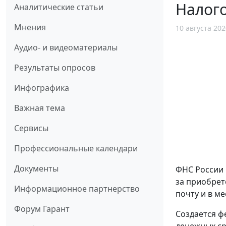
Налог
Аналитические статьи
Мнения
10 августа 202
Аудио- и видеоматериалы
Результаты опросов
Инфографика
Важная тема
Сервисы
Профессиональные календари
Документы
ФНС России 
за приобрет
Информационное партнерство
почту и в м
Форум Гарант
Создается ф
денежных ср