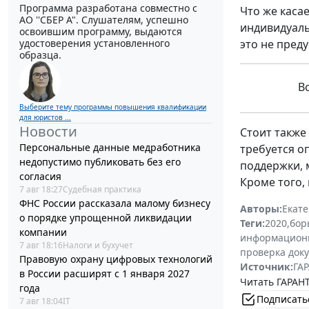
Программа разработана совместно с
Что же каса
АО ''СБЕР А". Слушателям, успешно
индивидуаль
освоившим программу, выдаются
это не пред
удостоверения установленного
образца.
В
Выберите тему программы повышения квалификации
для юристов ...
Новости
Стоит также
Персональные данные медработника
требуется о
недопустимо публиковать без его
поддержки, 
согласия
Кроме того,
7 авг 18:27
Судебная практика
ФНС России рассказала малому бизнесу
Авторы:
Екат
о порядке упрощенной ликвидации
Теги:
2020
,
бор
компании
информацион
7 авг 18:16
Налоги и бухучет
проверка док
Правовую охрану цифровых технологий
Источник:
ГАР
в России расширят с 1 января 2027
Читать ГАРАНТ
года
Подписать
7 авг 18:04
IT