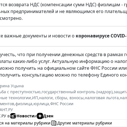
ется возврата НДС (компенсации сумм НДС) физлицам - 
ных предпринимателей и не являющимся его плательщ
усмотрено.
се важные документы и новости о
коронавирусе COVID-
 учесть, что при получении денежных средств в рамках 
платы каких-либо услуг. Актуальную информацию о налог
можно получить на официальном сайте ФНС России ил
 получить консультацию можно по телефону Единого конт
ерина Уцына
ьба с преступностью
,
государственный контроль (надзор)
,
защит
ные технологии
,
ИП
,
налоги, сборы, взносы
,
налоговая льгота
,
нал
ументов
,
физлица
,
юрлица
,
ФНС России
АНТ.РУ
.РУ в
Новости
и
Дзен
ся на материалы рубрики
Другие материалы рубрики