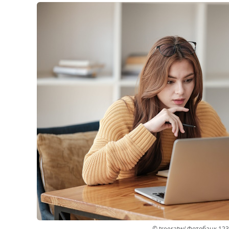
© treeratw/ Фотобанк 12