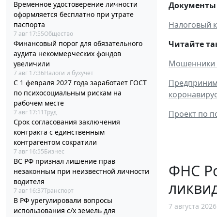
Временное удостоверение личности
Документы 
оформляется бесплатно при утрате
Налоговый к
паспорта
7 авг 17:55
Общество
Читайте та
Финансовый порог для обязательного
аудита некоммерческих фондов
Мошенники п
увеличили
7 авг 17:36
Налоги и бухучет
Предпринима
С 1 февраля 2027 года заработает ГОСТ
по психосоциальным рискам на
коронавиру
рабочем месте
7 авг 17:11
Труд
Проект по п
Срок согласования заключения
контракта с единственным
контрагентом сократили
7 авг 16:55
Бизнес
ВС РФ признал лишение прав
ФНС Ро
незаконным при неизвестной личности
водителя
ликви
7 авг 16:37
Транспорт
В РФ урегулировали вопросы
7 августа 2026
использования с/х земель для