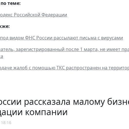
по теме:
одекс Российской Федерации
кже:
од видом ФНС России рассылают письма с вирусами
тель, зарегистрированный после 1 марта, не имеет пра
са
одаче жалоб с помощью ТКС распространен на террито
ссии рассказала малому бизн
дации компании
 18:16