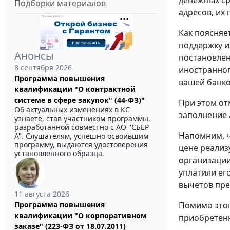
Подборки материалов
адресов, их
Как поясняе
поддержку и
Анонсы
постановлен
8 сентября 2026
иностранног
Программа повышения
вашей банко
квалификации "О контрактной
системе в сфере закупок" (44-ФЗ)"
При этом от
Об актуальных изменениях в КС
заполнение 
узнаете, став участником программы,
разработанной совместно с АО ''СБЕР
Напомним, ч
А". Слушателям, успешно освоившим
программу, выдаются удостоверения
цене реализ
установленного образца.
организации
уплатили ег
вычетов пр
11 августа 2026
Помимо этог
Программа повышения
квалификации "О корпоративном
приобретенны
заказе" (223-ФЗ от 18.07.2011)