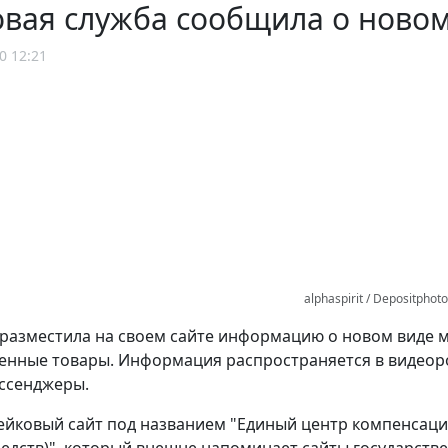
овая служба сообщила о ново
0 12:21
alphaspirit / Depositphot
разместила на своем сайте информацию о новом виде
енные товары. Информация распространяется в видеоро
ессенджеры.
ейковый сайт под названием "Единый центр компенсац
едств)", который внешне напоминает сайты государстве