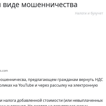
м виде мошенничества
Налоги и бухучет
os.com
 мошенничесва, предлагающем гражданам вернуть НДС
ликах на YouTube и через рассылку на электронную
ии налога добавленной стоимости (или невыплаченных
нных органов. Не смотря на регулярную смену