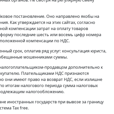
ейковое постановление. Оно направлено якобы на
. Как утверждается на этих сайтах, согласно
ной компенсации затрат на оплату товаров
ю форму последние шесть или восемь цифр номера
 положенной компенсации по НДС.
нный срок, оплатив ряд услуг: консультация юриста,
ют обещанные мошенниками суммы.
я налогоплательщиком-продавцом дополнительно к
 покупателю. Плательщиками НДС признаются
но они имеют право на возврат НДС, если излишне
и по итогам налогового периода сумма налоговых
 подлежащим налогообложению.
не иностранных государств при вывозе за границу
тема Tax free.