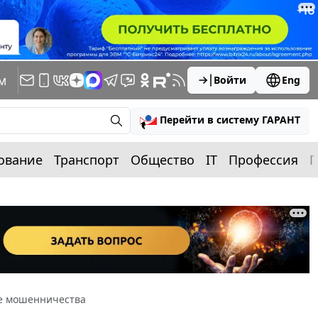
м
Войти
Eng
Перейти в систему ГАРАНТ
ование
Транспорт
Общество
IT
Профессия
П
де мошенничества