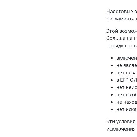
Налоговые о
регламента 
Этой возмож
больше не н
порядка орг
включен
не явля
нет нез
в ЕГРЮЛ
нет неи
нет в с
не нахо
нет иск
Эти условия
исключения