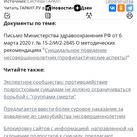
Источник:
Система ГАРАНТ
Перепечатка
Читать ГАРАНТ.РУ в
Новости
и
Дзен
Документы по теме:
Письмо Министерства здравоохранения РФ от 6
марта 2020 г. № 15-2/И/2-2645 О методических
рекомендациях "
Суицидальное поведение
несовершеннолетних (профилактические аспекты)
"
Читайте также:
Экспертное сообщество: противодействие
подростковым суицидам не должно ограничиваться
борьбой с "группами смерти"
Предлагается ввести более суровое наказание за
доведение до самоубийства несовершеннолетних
Блокировку сайтов с информацией, направленной на
склонение подростков к суициду, предлагают