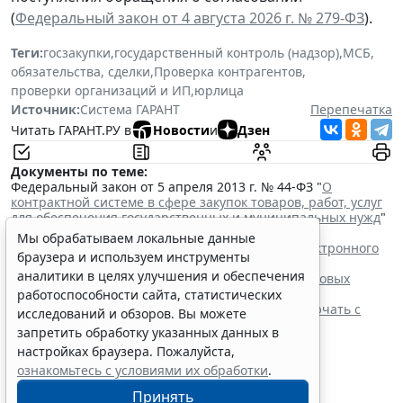
(
Федеральный закон от 4 августа 2026 г. № 279-ФЗ
).
Теги:
госзакупки
,
государственный контроль (надзор)
,
МСБ
,
обязательства, сделки
,
Проверка контрагентов
,
проверки организаций и ИП
,
юрлица
Источник:
Система ГАРАНТ
Перепечатка
Читать ГАРАНТ.РУ в
Новости
и
Дзен
Документы по теме:
Федеральный закон от 5 апреля 2013 г. № 44-ФЗ "
О
контрактной системе в сфере закупок товаров, работ, услуг
для обеспечения государственных и муниципальных нужд
"
Читайте также:
Мы обрабатываем локальные данные
Процедуру заключения контракта по итогам электронного
браузера и используем инструменты
запроса котировок уточнят
аналитики в целях улучшения и обеспечения
ФАС России рассказала об особенностях внеплановых
проверок заказчиков по 44-ФЗ
работоспособности сайта, статистических
Контракты по однородным товарам можно заключать с
исследований и обзоров. Вы можете
одним и тем же едпоставщиком
запретить обработку указанных данных в
При оценке заявок нужно учитывать системы
настройках браузера. Пожалуйста,
налогообложения участников
ознакомьтесь с условиями их обработки
.
Принять