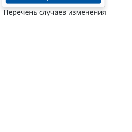
Перечень случаев изменения
существенных условий контракта
решили дополнить
7 августа 2026 15:02
Бизнес
© mayaporto / Фотобанк 123RF.com