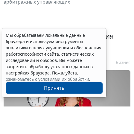
арбитражных управляющих
Срок согласования заключения
Мы обрабатываем локальные данные
браузера и используем инструменты
контракта с единственным
аналитики в целях улучшения и обеспечения
контрагентом сократили
работоспособности сайта, статистических
исследований и обзоров. Вы можете
7 августа 2026 16:55
Бизнес
запретить обработку указанных данных в
настройках браузера. Пожалуйста,
ознакомьтесь с условиями их обработки
.
Принять