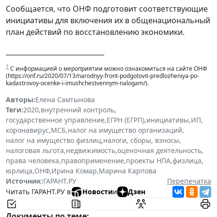
Сообщается, что ОНФ подготовит соответствующие
инициативы для включения их в общенациональный
план действий по восстановлению экономики.
_____________________________
1
С информацией о мероприятии можно ознакомиться на сайте ОНФ
(https://onf.ru/2020/07/13/narodnyy-front-podgotovit-predlozheniya-po-
kadastrovoy-ocenke-i-imushchestvennym-nalogam/).
Авторы:
Елена Самтынова
Теги:
2020
,
внутренний контроль
,
государственное управление
,
ЕГРН (ЕГРП)
,
инициативы
,
ИП
,
коронавирус
,
МСБ
,
налог на имущество организаций
,
налог на имущество физлиц
,
налоги, сборы, взносы
,
налоговая льгота
,
недвижимость
,
оценочная деятельность
,
права человека
,
правоприменение
,
проекты НПА
,
физлица
,
юрлица
,
ОНФ
,
Ирина Комар
,
Марина Карпова
Источник:
ГАРАНТ.РУ
Перепечатка
Читать ГАРАНТ.РУ в
Новости
и
Дзен
Документы по теме: