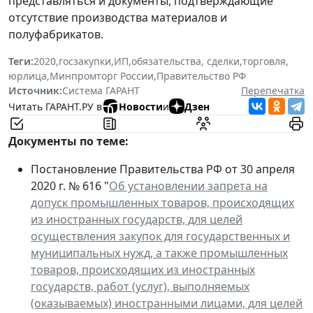
представляться и документы, подтверждающие
отсутствие производства материалов и
полуфабрикатов.
Теги:
2020
,
госзакупки
,
ИП
,
обязательства, сделки
,
торговля
,
юрлица
,
Минпромторг России
,
Правительство РФ
Источник:
Система ГАРАНТ
Перепечатка
Читать ГАРАНТ.РУ в
Новости
и
Дзен
Документы по теме:
Постановление Правительства РФ от 30 апреля
2020 г. № 616 "
Об установлении запрета на
допуск промышленных товаров, происходящих
из иностранных государств, для целей
осуществления закупок для государственных и
муниципальных нужд, а также промышленных
товаров, происходящих из иностранных
государств, работ (услуг), выполняемых
(оказываемых) иностранными лицами, для целей