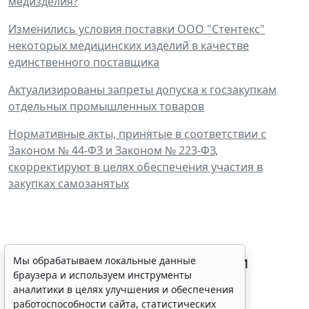
медизделия?
Изменились условия поставки ООО "Стентекс"
некоторых медицинских изделий в качестве
единственного поставщика
Актуализированы запреты допуска к госзакупкам
отдельных промышленных товаров
Нормативные акты, принятые в соответствии с
Законом № 44-ФЗ и Законом № 223-ФЗ,
скорректируют в целях обеспечения участия в
закупках самозанятых
Процедуру приостановки или
Мы обрабатываем локальные данные
браузера и используем инструменты
запрета реализации опасной
аналитики в целях улучшения и обеспечения
продукции оптимизируют
работоспособности сайта, статистических