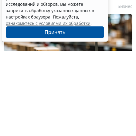
исследований и обзоров. Вы можете
6 августа 2026 15:39
Бизнес
запретить обработку указанных данных в
настройках браузера. Пожалуйста,
ознакомьтесь с условиями их обработки
.
Принять
© pannee99 / Фотобанк 123RF.com
Установлен единый порядок приостановки (запрета)
реализации опасной продукции с использованием
госинформсистемы мониторинга за оборотом
товаров (
Федеральный закон от 4 августа 2026 г. №
331-ФЗ
).