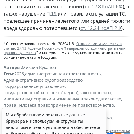
кто находится в таком состоянии (
ст. 12.8 КоАП РФ
), а
также нарушение
ПДД
или правил эксплуатации ТС,
повлекшее причинение легкого или средней тяжести
вреда здоровью потерпевшего (
ст. 12.24 КоАП РФ
).
1
С текстом законопроекта № 1308941-8 "
О внесении изменения в
статью 27.13 Кодекса Российской Федерации об административных
правонарушениях
" и материалами к нему можно ознакомиться на
официальном сайте Госдумы.
Авторы:
Михаил Куканов
Теги:
2026
,
административная ответственность
,
Административное судопроизводство
,
государственное управление
,
государственный контроль (надзор)
,
законопроекты
,
инициативы
,
поправки и изменения в законодательстве
,
права человека
,
правоприменение
,
правотворчество
,
практические ситуации
,
текущая ситуация
,
Мы обрабатываем локальные данные
транспорт и перевозки
,
физлица
,
экономика
,
Госдума
,
браузера и используем инструменты
Президент РФ
,
Совет Федерации
аналитики в целях улучшения и обеспечения
Источник:
ГАРАНТ.РУ
Перепечатка
работоспособности сайта, статистических