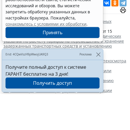
Читать ГАРАНТ.РУ в
Новости
и
Дзен
исследований и обзоров. Вы можете
запретить обработку указанных данных в
Документы по теме:
настройках браузера. Пожалуйста,
Кодекс Российской Федерации об административных
ознакомьтесь с условиями их обработки
.
правонарушениях
Приказ Федеральной антимонопольной службы от 15
Принять
августа 2016 г. № 1145/16 "
Об утверждении Методических
указаний по расчету тарифов на перемещение и хранение
задержанных транспортных средств и установлению
сроков оплаты
"
Erid: 4CQwVszH9pWwojUA9Q3
Реклама
Читайте также:
Правительство РФ обновит правила проведения техосмотра
с 1 марта 2027 года
Получите полный доступ к системе
Бензин экологических классов Евро-2/3/4 разрешили
ГАРАНТ бесплатно на 3 дня!
продавать до 1 июля 2027 года
Установлены полномочия регионов по обслуживанию
Получить доступ
внутренним водным транспортом
Водителей предложили предупреждать об эвакуации
машины через госуслуги